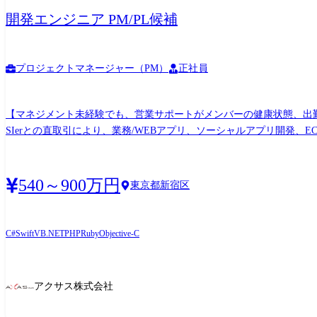
開発エンジニア PM/PL候補
プロジェクトマネージャー（PM）
正社員
【マネジメント未経験でも、営業サポートがメンバーの健康状態、出勤状態をフォ
SIerとの直取引により、業務/WEBアプリ、ソーシャルアプリ開発、E
ける方を募集しております。 また、マネージャーとして、若手社員
す。 ※別途マネジメント業務については、営業サポート社員がメンバーの健康状態、出勤状態をフォローいた
開発フェーズ（要件定義～テスト）から携わって頂きます。 アサイン
540～900万円
東京都新宿区
します。
C#
Swift
VB.NET
PHP
Ruby
Objective-C
アクサス株式会社