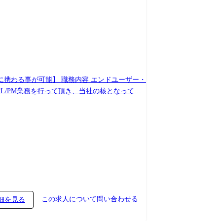
内容 エンドユーザー・
はPL/PM業務を行って頂き、当社の核となって頂
・経験に合わせてお任せしたいと考えておりま
率)を相談し、希望を叶えられるように決定いた
この求人について問い合わせる
細を見る