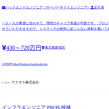
バックエンドエンジニア（サーバーサイドエンジニア）
正社員
一人一人の希望に合わせて、理想のキャリア形成が可能です。 プロ
せていただきますので、ミスマッチが絶対に起こらない体制を敷いております。 <プロジェクト例> ※あくまで一例になります(常時数百件以上のプロジェクトを抱え
タ連携システム開発 <担当フェーズ> 基本設計～運用保守 <言語> Java、Python ●オンラインチケット販売基幹システムの開発 <担当フェーズ> 要件定義～テスト <言語> 
システム開発 <担当フェーズ> 基本設計～テスト <言語> Java・C#・,C言語 ●官公庁向けWEBアプリ開発 <担当フェーズ> 要件定義～テスト <言語> Java・C# ●大学向けWeb出
<担当フェーズ> 要件定義～テスト <言語> Java・PHP 様々なエンジニアが様々な分野で活躍をしております。 【当社で稼働するエンジニアの一例】 ●Java(Web系) :141名 ●JavaScript:159名
430～720万円
東京都新宿区
C#
PHP
Python
Windows
Java
JavaScript
アクサス株式会社
インフラエンジニア PM/PL候補