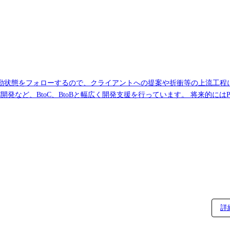
ローするので、クライアントへの提案や折衝等の上流工程に携わる事が可能】 職務
C開発など、BtoC、BtoBと幅広く開発支援を行っています。 将来的に
のマネジメント（進捗管理・レビュー・目標設定・評価など）もご意欲
します。 案件例 ご自身のご経験・強み・志向性に合わせそれぞれの案件、各
先はエンジニアのこと第一に考え、事前に条件(通勤時間・リモート比
詳