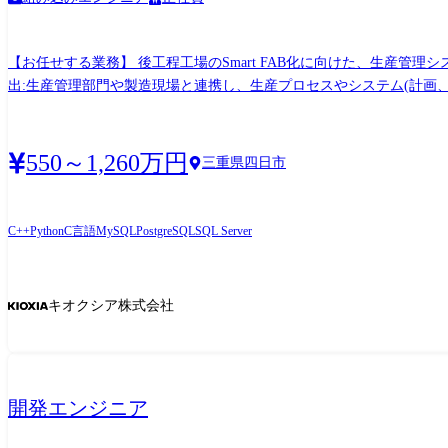
【お任せする業務】 後工程工場のSmart FAB化に向けた、生産管
出:生産管理部門や製造現場と連携し、生産プロセスやシステム(計画、
のコンセプトを立案し、現場へ提案。 社内開発またはベンダーコントロー
務効率化ツールや自動化システムの設計・開発を行います。 ●データ
す。 [従事すべき業務の変更の範囲] (雇入れ直後)上記の通り (変更の
550～1,260万円
三重県四日市
ど、DX推進の主力言語として使用します。 ●C / C++:装置制御
ます。 ●VBA:既存業務ツールの解析や、現場レベルでの迅速な改善
C++
Python
C言語
MySQL
PostgreSQL
SQL Server
キオクシア株式会社
開発エンジニア