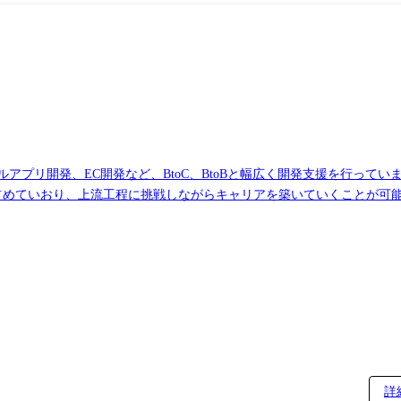
ャルアプリ開発、EC開発など、BtoC、BtoBと幅広く開発支援を行って
開発(言語/FW:swift,Go言語,React OS:android,IOS) ●評価制度について ・全エンジニアにアンケートを
く、自己申告制での評価も実施 ・資格取得の受験料、取得インセンテ
詳