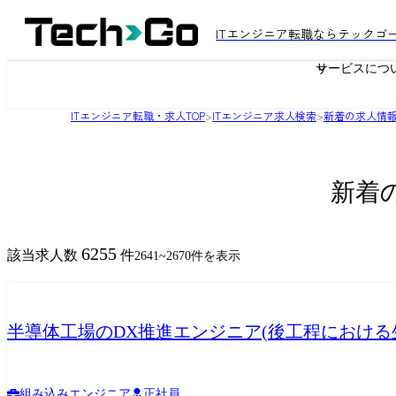
ITエンジニア転職ならテックゴ
サービスにつ
ITエンジニア転職・求人TOP
>
ITエンジニア求人検索
>
新着の求人情
新着
6255
該当求人数
件
2641
~
2670
件を表示
半導体工場のDX推進エンジニア(後工程における生産シ
組み込みエンジニア
正社員