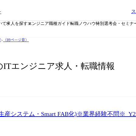
ー
ス
いて
求人を探す
エンジニア職種ガイド
転職ノウハウ
特別選考会・セミナ
報
>
（89ページ目）
のITエンジニア求人・転職情報
ステム・Smart FAB化)※業界経験不問※_Y26