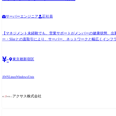
サーバーエンジニア
正社員
【マネジメント未経験でも、営業サポートがメンバーの健康状態、出勤状態をフ
ー・SIerとの直取引により、サーバー、ネットワークと幅広くインフ
マネージャーとして、若手社員のマネジメント(進捗管理・レビュー・
は、営業サポート社員がメンバーの健康状態、出勤状態をフォローいたします。 ●案件例 ご自身のご経験・強み・志向性に合わせそれぞれの案件、各開発フェーズ
携わって頂きます。 アサイン先はエンジニアのこと第一に考え、事前
-
東京都新宿区
AWS
Linux
Windows
Unix
アクサス株式会社