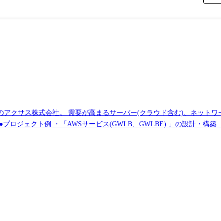
クサス株式会社。 需要が高まるサーバー(クラウド含む)、ネットワー
Windows、Linux ・NW維持管理および設計、構築 環境:Cisco、AWS
AIを利用した開発環境を提供する為の基盤の改善) 環境:Azure ・
:100名 ・Webサーバー系:77名 ・APサーバー:51名 ・仮
ティ系:89名 ・クラウド・AWS系:50名⇒強化中! ・データベース系:180