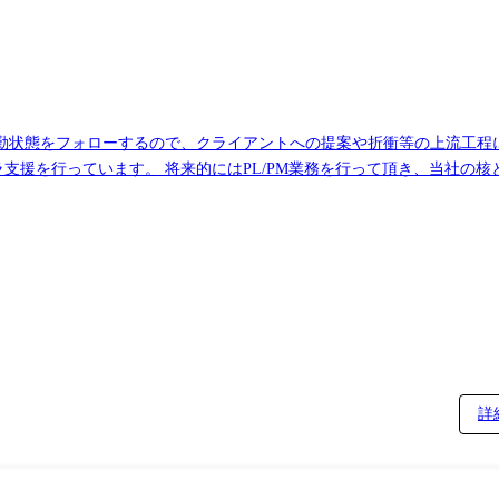
ォローするので、クライアントへの提案や折衝等の上流工程に携わる事が可能】 ●
ラ支援を行っています。 将来的にはPL/PM業務を行って頂き、当社の
目標設定・評価など)もご意欲・経験に合わせてお任せしたいと考えて
(要件定義～テスト)から
に条件(通勤時間・リモート比率)を相談し、希望を叶えられるように決
詳