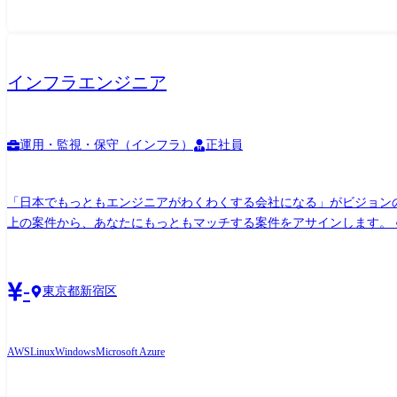
インフラエンジニア
運用・監視・保守（インフラ）
正社員
「日本でもっともエンジニアがわくわくする会社になる」がビジョンのア
上の案件から、あなたにもっともマッチする案件をアサインします。 ●プロジェクト例 ・「AWSサービス(GWLB、GWLBE) 」の設計・構築 環境:AWS ・ファイルサーバー移行(オンプレ
→AzureFiles) 環境:Azure ・仮想基盤運用・設計構築支援 環境:
更改 環境:VMware ・自動車関連のクラウド基盤の構築、運用保守(
計・展開準備(オンプレからクラウドに変更に伴う製品の運用を設計) 環境:Windows、Linux、AWS ●活躍例 ・Windows:125名 ・Linux
-
東京都新宿区
想化系:100名 ・バックアップ系:98名 ・ストレージ系:90名 ・セキュリ
AWS
Linux
Windows
Microsoft Azure