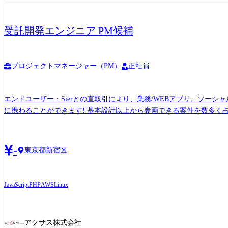
受託開発エンジニア PM候補
プロジェクトマネージャー（PM）
正社員
エンドユーザー・Sierとの直取引により、業務/WEBアプリ、ソーシ
に携わることができます! 基本設計以上から参画できる案件を数多く占めていおり、上流工程に挑戦しながらキャリアを築いていくことが可能です。 ●転職サイト開発(言
語/FW:PHP(Codeigniter),Javascript DB:MySQL インフラ:AWS,Linux) ●モバイルプロダクト
とり、その声から生まれた人事制度を運用 ・上長からの評価だけでな
-
東京都新宿区
JavaScript
PHP
AWS
Linux
アクサス株式会社