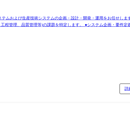
理システムおよび生産技術システムの企画・設計・開発・運用をお任せしま
工程管理、品質管理等)の課題を特定します。 ●システム企画・要件定義:
ルを行いプロジェクトを推進します。 ●アプリケーション開発・実装:要件
解析・AI活用:製造装置から得られるビッグデータを収集・解析し、品
範囲)その他会社が指示する業務 【使用ツール、言語等】 ●Python:
や高速処理が求められる基幹システムの開発に使用します。 ●SQL:製造デ
ツール作成に使用します。
詳