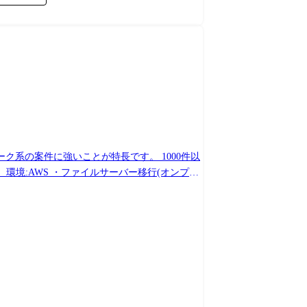
ク系の案件に強いことが特長です。 1000件以
、Azure ・警備会社向けの社内事務システムインフラ
自動車関連のセキュリティ製品の更改に伴う運用設
名 ・ネットワーク系:245名