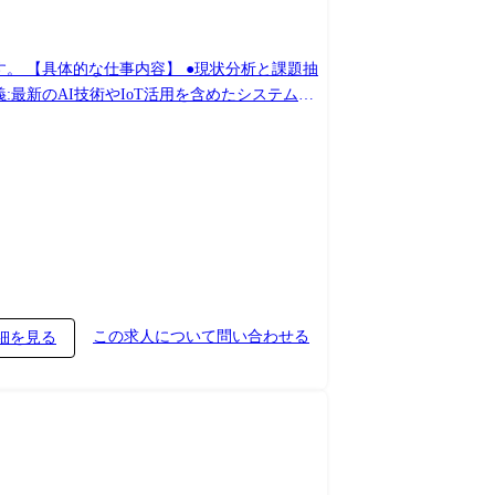
す。 【具体的な仕事内容】 ●現状分析と課題抽
最新のAI技術やIoT活用を含めたシステム化
に基づき、PythonやC/C++等を用いて業
質改善や予知保全モデルの構築をサポートしま
AIモデル構築、データ分析、自動化スクリプト作成な
ータベースからのデータ抽出、集計、分析に使用し
この求人について問い合わせる
細を見る