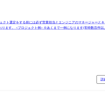
ジェクト選定をする前には必ず営業担当とエンジニアのマネージャーとキ
ております) ●車両デー
Java ●電力会社向け
願システム開発
●HTML5/CSS3:154名 ●PHP:89名 ●C#.net: 80名 ●VB.net:61名 ●Python:27名 ●Ruby: 17名 ●Android系 :37名 ●iOS系:23名 ※女性管理職が活躍中!
詳