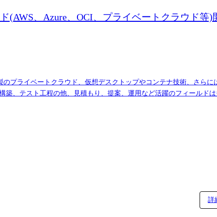
ウド(AWS、Azure、OCI、プライベートクラウド等)
クラウド、自社製のプライベートクラウド、仮想デスクトップやコンテナ技術、
、構築、テスト工程の他、見積もり、提案、運用など活躍のフィールド
ャリアの方向性を聞かせてください。 さらに、当部門は社内でクラウ
 新技術の検証やレポーティング、社内クラウド・セキュリティエンジ
詳