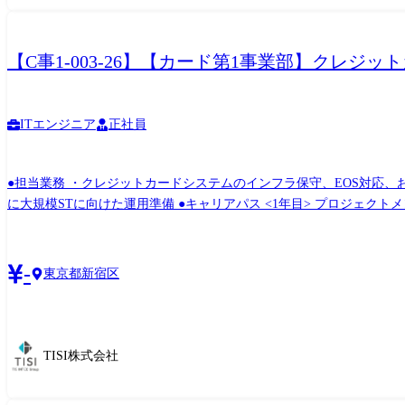
【C事1-003-26】【カード第1事業部】クレジ
ITエンジニア
正社員
●担当業務 ・クレジットカードシステムのインフラ保守、EOS対応、
に大規模STに向けた運用準備 ●キャリアパス <1年目> プロジェクトメンバとして今までのインフラや運用知見を蓄積しつつ業務を幅広く対応 (インフラ観点での構築作業、または運用設
計、構築、並びにSTに向けた運用準備) <5年目> 担当顧客、技術
工程推進メンバー (インフラ、運用を極めるという観点も可能ですし運用⇔インフラというローテーションも可能
し、TISの幅広い業務の中からキャリアパスを見つけて、部外へ異動
-
東京都新宿区
TISI株式会社