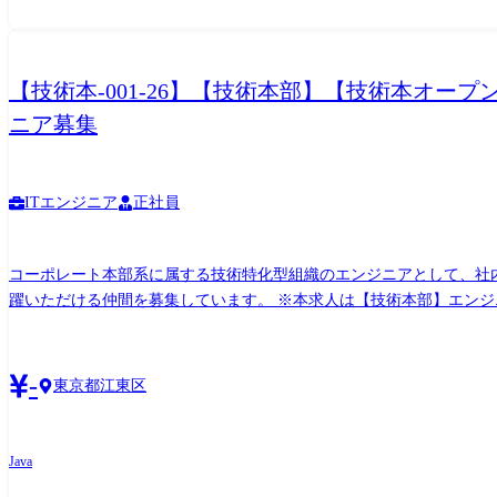
【技術本-001-26】【技術本部】【技術本オ
ニア募集
ITエンジニア
正社員
コーポレート本部系に属する技術特化型組織のエンジニアとして、社
躍いただける仲間を募集しています。 ※本求人は【技術本部】エンジニア募集に関するオープンポジションです。特定ポジションにご関心がある方はそちらにエントリください。ポジショ
ン不問の場合は本求人にエントリーください。 ●PJの中で「アーキテクト」もしくは「開発リーダー・技術リーダー」としてプロジェクト・チームのリーディングをお任せします。 ●プロ
ジェクトで得られた技術ナレッジを、誰でも使えるよう汎化し、公開する際のコアメンバとしての役割をお任せ
ィス出社日を設定し対面コミュニケーション。 →対面コミュニケー
-
東京都江東区
ランスに合わせてテレワーク適用していただける環境です。 キャリアパス <参画当初~1年程度> これまでの経験・得意分野に照らし合わせた開発プロジェクトのリードエンジニア および後
進の育成 <~3年程度> ・ご本人のキャリア志向に照らした領域でのアーキテクト および後進の育成 ・ご本人が強みとする領域のTechLead ・様々な領域をオールインワンで携わるフルスタッ
クエンジニア ※あくまで目安です。入社後早々にTechLeadとして活躍する方もいらっしゃいます。 関連情報 ●技術本部(旧T&I)の取り組み紹介 https://zine.qiita.com/interview/202305-tis/
Java
【QiitaZine:TISの専門家集団T&Iの組織づくりとオープンイノベーションの秘訣とは】 https://codezine.jp/article/detail/16844 【CodeZine:開