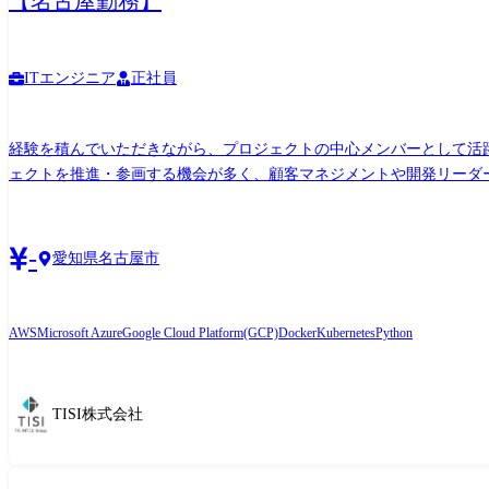
【名古屋勤務】
ITエンジニア
正社員
経験を積んでいただきながら、プロジェクトの中心メンバーとして活
ェクトを推進・参画する機会が多く、顧客マネジメントや開発リーダー
も充実しており、成長支援も行います。 組織活動では1on1や同世代や同クラスの方で集まり、悩みやキャリアプランを共有し、一体感や成長意欲を醸成する取り組みを実施しており、 キャ
リア採用者の方も馴染み易く、キャリアアップを図れる職場環境作り
境です。 ●担当業務 中部地区における重要顧客のプロジェクトにチームリーダー/プロジェクトマネージャーとして以下いづれかのプロジェクトにご参画頂きます。 【大規模PJ】輸出入に
-
愛知県名古屋市
関連する基幹業務システム再構築プロジェクト 【大規模PJ】鉄鋼なら
輸出入/販売/在庫管理)の新規またはエンハンスプロジェクト 【DX PJ】
ス <入社～1年後> ・プロジェクトに開発スキルを向上するために既
AWS
Microsoft Azure
Google Cloud Platform(GCP)
Docker
Kubernetes
Python
ダーにステップアップ。 業務システムの新規開発またはエンハンス
TISI株式会社