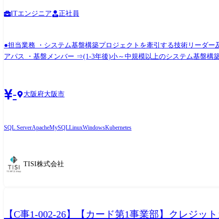
ITエンジニア
正社員
●担当業務 ・システム基盤構築プロジェクトを牽引する技術リーダー及び
アパス ・基盤メンバー ⇒(1-3年後)小～中規模以上のシステム基盤構築案件のプロジェクトを牽引するリーダー役割 ⇒(5年後)中規模以上のシステム基盤構築案件のPM、社内外のアライアン
ス先とも連携しつつビジネスを創出・拡大する役割 ・ITアーキテクト、クラウドアーキテクト ⇒(1年後)中規模以上のシステム基盤構築案件を方式設計を担当するITアーキテクト、クラウ
ドアーキテクト ⇒(5年後)非機能要求レベルの高いシス
-
大阪府大阪市
SQL Server
Apache
MySQL
Linux
Windows
Kubernetes
TISI株式会社
【C事1-002-26】【カード第1事業部】クレジ