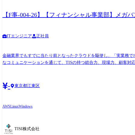
【F事-004-26】【フィナンシャル事業部】メ
ITエンジニア
正社員
金融業界でもすでに当たり前となったクラウドを駆使し、「実業務で
なコミュニケーションを通じて、TISの持つ総合力、現場力、顧客
い技術の習得を進めています。中途採用メンバの多い部門で、スムー
き方を調整可能です。 ●担当業務 メガバンク・メガバンク系列、もしくは公共系のお客様向けのシステム基盤構築案件を牽引するチームリーダ・プロジェクトリーダ。 お客様との密なコミ
ュニケーションを通じて、お客様の課題や将来的なビジネス展開に対
-
東京都江東区
進していきます。 また、社内やグループ会社・パートナー会社と連
リーダから担当いただき、徐々に規模の拡大や、超上流工程への役割の拡大を進めていきます。 ●キャリアパス (1年後) メガバンク
ステム基盤構築案件プロジェクトを牽引するチームリーダ (3～5年後
AWS
Linux
Windows
アンス先と連携しビジネスを創出・拡大する役割 ※マネージャ候補としての募集ですので、実力次第
・マイナンバーカード本人確認サービス https://www.tis.jp/service_solution/
TISI株式会社