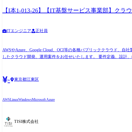
【I本1-013-26】【IT基盤サービス事業部】クラ
ITエンジニア
正社員
AWSやAzure、Google Cloud、OCI等の各種パブリック
したクラウド開発、運用案件をお任せいたします。 要件定義、設計
をふまえて、お任せする領域を決定していきますので、目指されるキ
の習得において、自ら積極的に習得し展開できる方を求めています。
もあります。社外勉強会やユーザ会への自主的な参加も応援します。
-
東京都江東区
AWS
Linux
Windows
Microsoft Azure
TISI株式会社