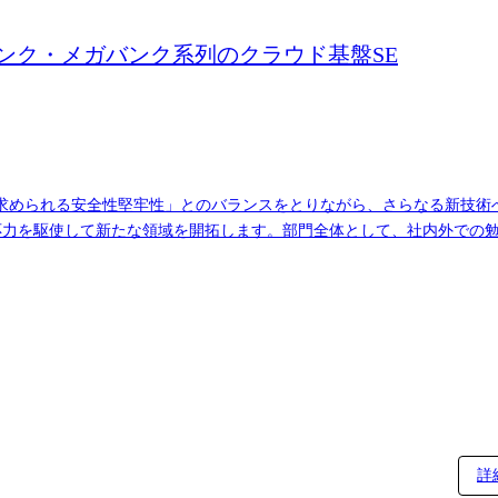
ガバンク・メガバンク系列のクラウド基盤SE
求められる安全性堅牢性」とのバランスをとりながら、さらなる新技術
対応力を駆使して新たな領域を開拓します。部門全体として、社内外での
ズに参画いただけると思いますし、コアタイムなしのフレックス勤務制
して、ITのプロフェッショナルとして顧客をリードし、要件ヒアリング
携し、案件の立ち上げ・推進などのプロジェクトリーダとしての業務を担
・メガバンク系列もしくは公共系のお客様向けの新規シ
) メガバンク・メガバンク系列もしくは公共系のお客様向けの新規シス
で、早期の昇格も可能です。 ●参考URL 当部門で対応している自社サービスの紹介
mynumber_auth/ ・ことら税公金簡易導入サービス https://www.tis.jp/servic
詳