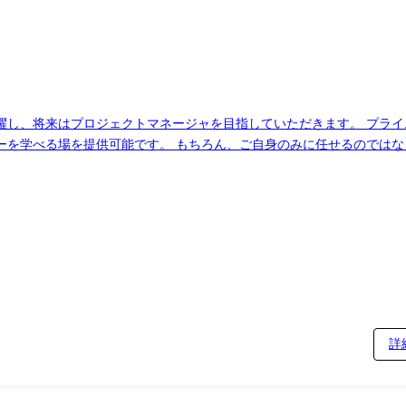
躍し、将来はプロジェクトマネージャを目指していただきます。 プラ
を学べる場を提供可能です。 もちろん、ご自身のみに任せるのではなく
を行っております。 また、在宅リモートワークやフレックス勤務など
びに非鉄金属製品の加工に関連する基幹業務システム再構築プロジェクト 
カーボンニュートラルを促進するためのシステム構築プロジェクト 【IT企画】顧
存顧客のプロジェクトを経験して頂きます。 <～5年後> ・経験した顧
プロジェクトを主導。
詳