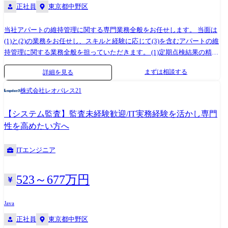
正社員
東京都中野区
当社アパートの維持管理に関する専門業務全般をお任せします。 当面は
(1)と(2)の業務をお任せし、スキルと経験に応じて(3)を含むアパートの維
持管理に関する業務全般を担っていただきます。 (1)定期点検結果の精査
と集計業務 (2)点検結果に基づく修繕計画の立案と、修繕工事の依頼業務
まずは相談する
詳細を見る
(3)物件点検結果の分析、点検マニュアルの整備など 中級者以上のPCスキ
ル及び建築知識・経験を持っている方歓迎!! ●配属先情報 品質業務推進
株式会社レオパレス21
部品質安全グループ 本店 建物リスク対策課
【システム監査】監査未経験歓迎/IT実務経験を活かし専門
性を高めたい方へ
ITエンジニア
523～677万円
Java
正社員
東京都中野区