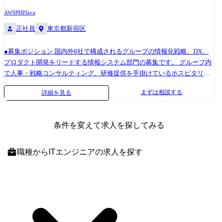
AWS
PHP
Java
正社員
東京都新宿区
●募集ポジション 国内外8社で構成されるグループの情報化戦略、DX、
プロダクト開発をリードする情報システム部門の募集です。 グループ内
で人事・戦略コンサルティング、研修提供を手掛けているホスピタリテ
ィ&グローイング・ジャパン(以降H&G)において、今後、新規プロダクト
まずは相談する
詳細を見る
の開発を計画しており、企画・開発からローンチ後の保守運用まで関与
頂く専任担当として募集します。 ●業務内容 ・顧客向けクラウドサービ
ス(e-learning、LMS、動画CMS等)の企画・開発・運用・保守全般 新規プ
条件を変えて求人を探してみる
ロダクトの開発も進めていただきますが、現在、既にLMSやe-learningを
提供しており、UI/UXの改善や、場合によってはリプレイス検討なども
業務範囲となりえます。 ※運用保守はボリュームにより外部委託も検討
職種
からITエンジニアの求人を探す
・自社で利用する業務アプリケーション(SFA、CRM等)の企画・開発・導
入・運用 ※開発作業は外部委託の為、ベンダー管理がメインとなります
●組織 ホールディングスの情報システム部は、国内各社のシステム・イ
ンフラの企画整備、ヘルプデスク・技術サポート、DX推進などを広範囲
で担っており、東京5名、大阪2名が在籍。 H&G専任担当の採用は一人目
となりますが、H&Gの既存システムにはこれまでの情報システム部の社