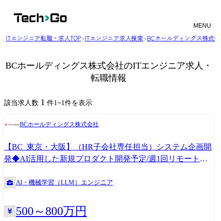
MENU
ITエンジニア転職・求人TOP
>
ITエンジニア求人検索
>
BCホールディングス株式
BCホールディングス株式会社のITエンジニア求人・
転職情報
1
該当求人数
件
1
~
1
件を表示
BCホールディングス株式会社
【BC_東京・大阪】（HR子会社専任担当）システム企画開
発◆AI活用した新規プロダクト開発予定/週1回リモート勤
務可
AI・機械学習（LLM）エンジニア
500～800万円