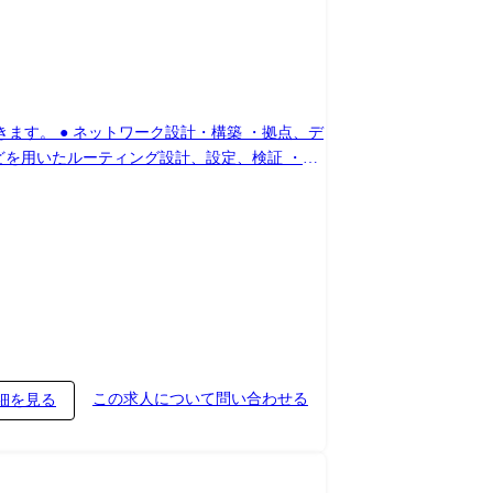
す。 ● ネットワーク設計・構築 ・拠点、デ
などを用いたルーティング設計、設定、検証 ・
ク更改、移行、切替に伴う設計書・手順書の作成
ティ対策の設計・導入 ・FW/UTM、WAF、
、ログ確認などの運用対応 ・セキュリティ製品導
工程・役割から担当していただきます。 設
理、顧客・関係者との調整など、経験に応じた
ことも可能です。
この求人について問い合わせる
細を見る