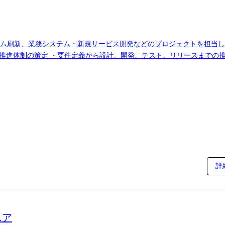
務システム・新規サービス開発などのプロジェクトを担当していただきます。 ・顧
推進体制の策定 ・要件定義から設計、開発、テスト、リリースまでの推
、開発チーム、関係部門との合意形成・調整 ・成果物や設計内容のレビ
施策の提案 ※すべてを一人で担当するわけではありません。 これまでの経験や
。
詳
ニア