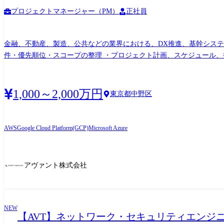
プロジェクトマネージャー（PM）
正社員
金融、不動産、製造、公共などの業界における、DX推進、基幹システム刷新、業
件・優先順位・スコープの整理 ・プロジェクト計画、スケジュール、
理 ・社内エンジニア、協力会社、ベンダーの体制構築・管理 ・顧客
フォロー、育成 ・見積書、提案資料、プロジェクト計画書、報告資料の作成 ・既存顧客への追加開発、改善
スキルに応じて、PL、サブPM、PMなどの役割から担当いただきます
1,000～2,000万円
東京都中野区
AWS
Google Cloud Platform(GCP)
Microsoft Azure
アヴァント株式会社
NEW
【AVT】ネットワーク・セキュリティエンジ