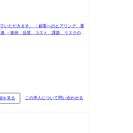
客へのヒアリング、要
進 ・進捗、品質、コスト、課題、リスクの管
ュー、品質担保 ・メンバーへの業務割り振り、
この求人について問い合わせる
細を見る