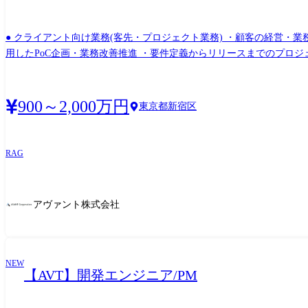
● クライアント向け業務(客先・プロジェクト業務) ・顧客の経営・
用したPoC企画・業務改善推進 ・要件定義からリリースまでのプロジ
入・内製化支援、伴走 ● 社内組織向け業務(AI利活用促進・開発プロセスの再構築) ・社内エンジニア組織への生成AI利活用促進、プロンプト活用やナレッジの共有・展開 ・生成AIを前提
とした新しい受託開発フローの設計、ガイドラインやベストプラクティ
テム開発、および開発生産性向上のためのツール導入・標準化
900～2,000万円
東京都新宿区
RAG
アヴァント株式会社
NEW
【AVT】開発エンジニア/PM