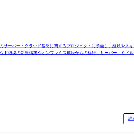
界のサーバー・クラウド基盤に関するプロジェクトに参画し、経験やス
ラウド環境の新規構築やオンプレミス環境からの移行、サーバー・ミド
 ・AWS、Azureなどを活用したクラウド環境の設計・構築 ・Window
、VPC、RDS、S3、IAMなどのAWSサービスを用いた環境構築 ・V
基本設計書、詳細設計書、構築手順書、試験仕様書などの作成 ● クラ
ョンアップ ・移行手順、切替手順、テスト計画、ロールバック手順の作成
どを用いた監視、ジョブ管理環境の構築・設定 ・CloudWatchなどを
手順書などのドキュメント作成 ・既存環境の運用課題の整理および改善 ・Ter
験や希望に応じて、以下の業務も担当していただきます。 ・顧客へのヒア
ンバーへの作業割り振り、技術支援、進捗確認 ・顧客、開発チーム、ベ
に応じた工程・役割から担当していただきます。 設計・構築経験を活か
詳
ー管理、顧客・関係者との調整など、経験に応じたポジションで参画い
げることも可能です。