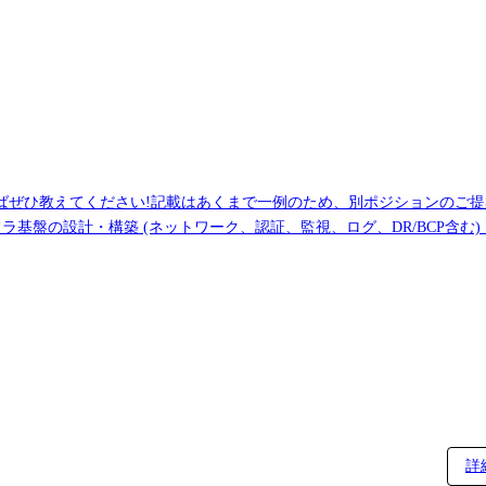
ださい!記載はあくまで一例のため、別ポジションのご提案も可能です。 【DXエンジ
ラ基盤の設計・構築 (ネットワーク、認証、監視、ログ、DR/BCP含む
・AI活用の社内啓蒙活動 【アプリケーション開発エンジニア】 ・大規模システム開発
まです) ・顧客との要件や優先順位調整、ヒアリング ・ベンダーコントロ
tsuite設定設計/実装 【AWSクラウドエンジニア】 ※東京・大阪で募集中! ・AWSを
の要件や優先順位調整、ヒアリング ・ベンダーコントロール、チーム
詳