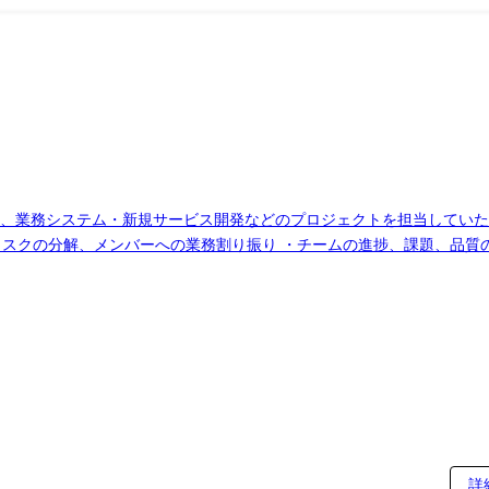
新、業務システム・新規サービス開発などのプロジェクトを担当していた
タスクの分解、メンバーへの業務割り振り ・チームの進捗、課題、品質
Mとの要件・仕様・スケジュール調整 ・課題やリスクの把握、PMへの報
で担当するわけではありません。これまでの経験やスキルに応じて、開発
詳