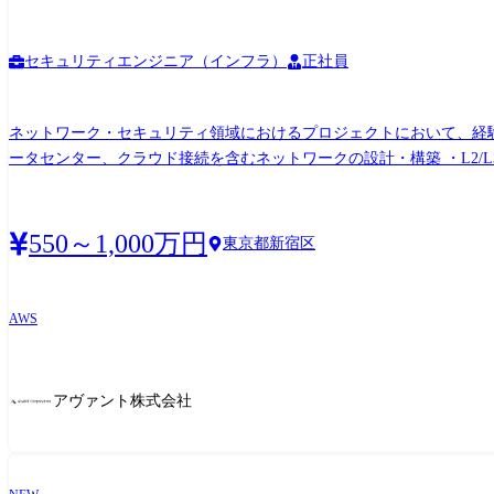
セキュリティエンジニア（インフラ）
正社員
ネットワーク・セキュリティ領域におけるプロジェクトにおいて、経験
ータセンター、クラウド接続を含むネットワークの設計・構築 ・L2/L
WAN/SD-WAN環境の設計・構築、回線導入に伴う各種調整 ・ル
および作業対応 ・障害発生時の原因調査、復旧対応、再発防止に向けた改
IDS/IPS、EDRなどのセキュリティ製品の設計・構築 ・アクセ
550～1,000万円
東京都新宿区
入時の設定、テスト、移行、手順書作成 ・導入後の運用課題の整理お
計・構築経験を活かして実務を担っていただくほか、PL・PMなど
ポジションで参画いただきます。 将来的には、要件定義やアーキテ
AWS
アヴァント株式会社