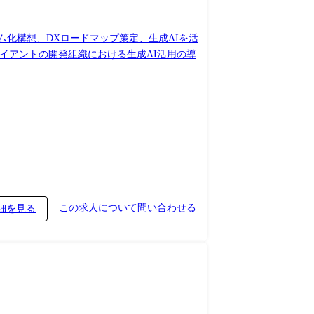
ム化構想、DXロードマップ策定、生成AIを活
ライアントの開発組織における生成AI活用の導
ュー方針の策定 ・社内向けのAIを用いたシス
この求人について問い合わせる
細を見る