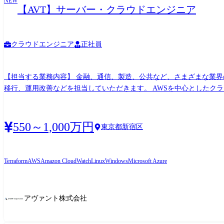
NEW
【AVT】サーバー・クラウドエンジニア
クラウドエンジニア
正社員
【担当する業務内容】 金融、通信、製造、公共など、さまざまな業
移行、運用改善などを担当していただきます。 AWSを中心としたク
ロジェクトに携わることができます。 ● サーバー・クラウド基盤の設計・構築
・オンプレミス、クラウドを組み合わせたハイブリッド環境の構築 ・EC2
性能、可用性、バックアップ、セキュリティを考慮した非機能設計 ・
550～1,000万円
東京都新宿区
ラウド環境への移行 ・サーバー、OS、ミドルウェアの更改・バージ
行後の課題整理および環境改善 ● 運用管理基盤の構築・改善 ・JP1な
ップ、障害対応、インシデント対応に関する運用設計 ・運用手順書、障害対応
Terraform
AWS
Amazon CloudWatch
Linux
Windows
Microsoft Azure
用いた構築・運用の自動化 ● プロジェクト推進・マネジメント 経
進捗、課題、品質、リスク管理 ・設計書や構築内容のレビュー ・メ
案資料、顧客向け報告資料の作成 入社後は、これまでの経験やスキル
アヴァント株式会社
のリーダー経験をお持ちの方には、プロジェクトの進行管理やメンバ
クチャ検討、より大規模なプロジェクトのリードなどへ担当領域を広