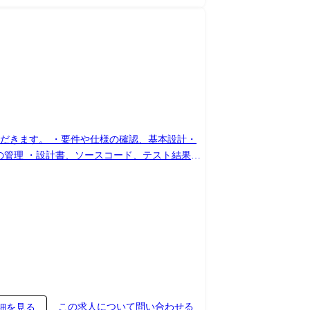
だきます。 ・要件や仕様の確認、基本設計・
の管理 ・設計書、ソースコード、テスト結果な
告・対応提案 ・協力会社、外部パートナーとの
メンバー、サブリーダー、PLなどの役割から
この求人について問い合わせる
細を見る