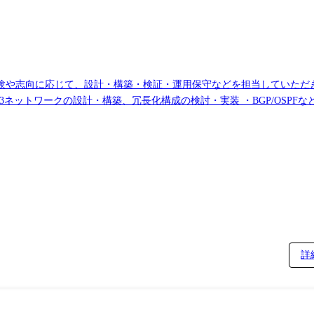
や志向に応じて、設計・構築・検証・運用保守などを担当していただきま
3ネットワークの設計・構築、冗長化構成の検討・実装 ・BGP/OSPF
ーター、スイッチなどのネットワーク機器の設定、動作検証 ・ネットワー
善 ● セキュリティ設計・導入 ・ネットワーク構成を踏まえたセキュリ
ス制御、ネットワーク分離、認証設定などの実装 ・脆弱性対応、パッチ適用
よび設定・運用方法の改善 入社後は、これまでの経験やスキルに応じた
のリーダー経験をお持ちの方には、プロジェクトの進行管理やメンバー管
クチャ検討、より大規模なプロジェクトのリードなどへ担当領域を広げる
詳