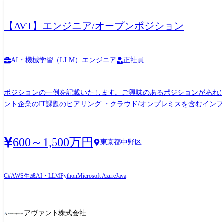
【AVT】エンジニア/オープンポジション
AI・機械学習（LLM）エンジニア
正社員
ポジションの一例を記載いたします。ご興味のあるポジションがあればぜひ教えてく
ント企業のIT課題のヒアリング ・クラウド/オンプレミスを含むインフ
【AIエンジニア】 ・生成AIを活用した開発フローの設計 ・顧客開発組織向け生成AI活用の導入支援 
プロジェクトの全体をマネジメント (業界は金融、不動産、官公庁等さまざ
ERP導入・運用】 ・Netsuiteを中心としたクラウドERP導入プロジェクト ・要件定義/業務フロー設計 ・Ne
600～1,500万円
東京都中野区
中心としたクラウド基盤プロジェクトの全体をマネジメント ・顧客と
C#
AWS
生成AI・LLM
Python
Microsoft Azure
Java
アヴァント株式会社