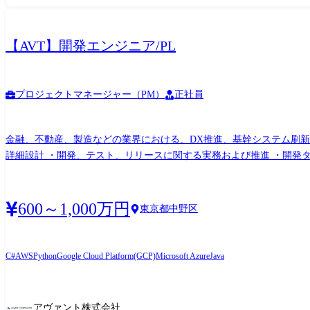
【AVT】開発エンジニア/PL
プロジェクトマネージャー（PM）
正社員
金融、不動産、製造などの業界における、DX推進、基幹システム刷
詳細設計 ・開発、テスト、リリースに関する実務および推進 ・開発
どのレビュー ・メンバーへの技術支援、フォロー、育成 ・顧客やP
作業調整 ・開発プロセスやチーム運営に関する改善 ※すべてを一人
担当いただきます。
600～1,000万円
東京都中野区
C#
AWS
Python
Google Cloud Platform(GCP)
Microsoft Azure
Java
アヴァント株式会社