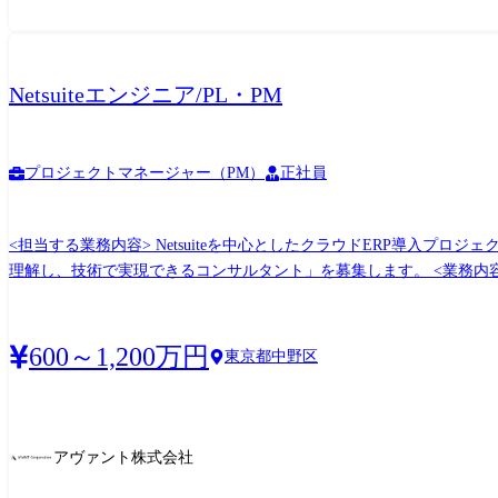
Netsuiteエンジニア/PL・PM
プロジェクトマネージャー（PM）
正社員
<担当する業務内容> Netsuiteを中心としたクラウドERP導入
理解し、技術で実現できるコンサルタント」を募集します。 <業務内容> ・業務分析/Fit&Gapの実施 ・要件定義/業務フロー設計 ・Netsuite設定設計/実装 ・SuiteScriptによるカスタマイズ開
発 ・外部システム連携(API設計・実装) ・データ移行設計 ・導入後の
600～1,200万円
東京都中野区
アヴァント株式会社