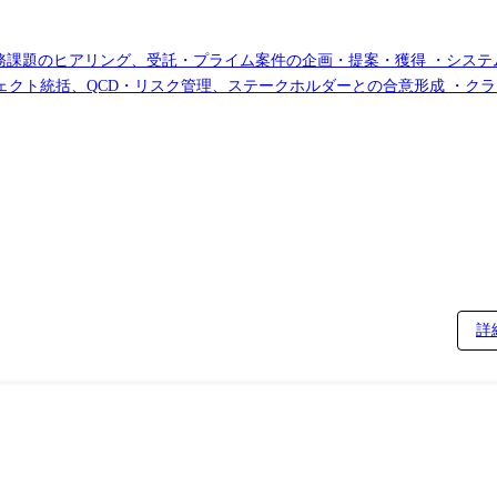
業務課題のヒアリング、受託・プライム案件の企画・提案・獲得 ・システ
ェクト統括、QCD・リスク管理、ステークホルダーとの合意形成 ・ク
スの整備 ・AI活用における品質や保守性を担保するための設計・レビ
詳