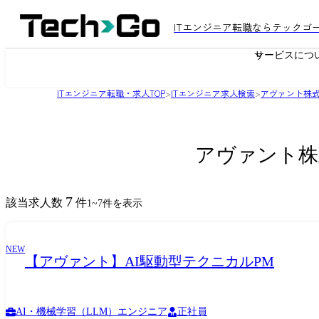
ITエンジニア転職ならテックゴ
サービスにつ
ITエンジニア転職・求人TOP
>
ITエンジニア求人検索
>
アヴァント株
アヴァント株
7
該当求人数
件
1
~
7
件を表示
NEW
【アヴァント】AI駆動型テクニカルPM
AI・機械学習（LLM）エンジニア
正社員