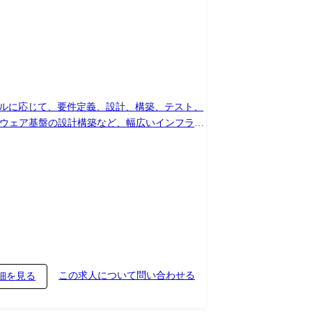
キルに応じて、要件定義、設計、構築、テスト、
ルウェア基盤の設計構築など、幅広いインフラプ
s Server、Linuxなどのサーバー設計・構築
Mwareなどを用いた仮想化基盤の設計・構築 ・
ウド移行・更改対応 ・オンプレミス環境からク
 ・移行リハーサル、本番切替、稼働確認 ・移
活用した監視、ログ管理、アラート設定 ・バックア
raform、CloudFormationなどを
リング、要件整理、構成検討 ・プロジェクトの
ンダー、パートナー企業との調整 ・見積書、提
して実務を担っていただくほか、PL・PMなど
この求人について問い合わせる
細を見る
ただきます。 将来的には、要件定義やアーキテ