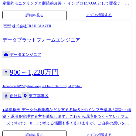
定量的モニタリングと継続的改善 ・ インプロセスQA として開発チーム
に内包される形での品質保証推進 ・一連のテストプロセス(テスト計画・
まずは相談する
詳細を見る
テスト分析・テスト設計・テスト実装・テスト実行・テスト完了)
株式会社TRAILBLAZER
データプラットフォームエンジニア
データエンジニア
900～1,220万円
Terraform
AWS
Python
Google Cloud Platform(GCP)
Shell
正社員
東京都港区
●募集概要 データ分析業務などを支えるIaaS上のインフラ環境の設計・構
築・運用を管理する方を募集します。これから環境をつくっていくフェ
ーズですので、0→1で考える場面も多くありますが、ご自身の想いを形
にできる業務です。まずは分析環境中心となりますが、将来的にはクラ
まずは相談する
詳細を見る