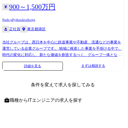
を特定し、その解決に向けたロードマップの策定と進捗管理。 ●社内外
900～1,500万円
との技術連携・調整: 新しい技術基盤の構築や技術導入に伴う、JR 西日
本本体、IT 子会社、外部 SI ベンダーとの技術的な合意形成と連携。
Node.js
Python
JavaScript
【技術スタック】 ●言語・フレームワーク ・Python(pandas / polars を用
正社員
東京都港区
いたデータ加工・分析) ・PySpark(分散データ処理の運用) ・FastAPI /
Flask(API開発・運用) ・pytest(テスト設計・運用) ●データベース / SQL ・
当社グループは、西日本を中心に鉄道事業や不動産、流通などの事業を
複雑なクエリ設計(window関数を用いた時系列データ処理・順位付け) ・
運営している企業グループです。 地域に根差した事業を手掛ける中で、
WITH句(CTE)を活用した可読性の高いクエリ設計 ・explainを用いたクエ
時代の変化に対応し、新たな価値を創造するべく、グループ一体となっ
リチューニング ・JSON等のネストデータ処理 ●クラウド ・Azure(Blob
て《顧客体験・鉄道システム・従業員の働き方の再構築》に取り組んで
Storage / ファイル共有 / VM運用・コスト管理 / ネットワーク) ・
まずは相談する
詳細を見る
います。 その中でも弊社は、JR西日本グループの各事業と一体でデジタ
GCP(BigQuery / Gemini API) ・AWS(S3 / ECR / EKS / Bedrock / CloudShell)
ル施策の実行支援を行い、データ利活用による事業横断の価値創出を実
●データ基盤 / ワークフロー ・Databricks(コード管理 / ダッシュボード /
現するために設立されました。 JR西日本グループが保有する豊富で多彩
ワークフロー運用 / Apps) ・Airflow / dbt / Dagster / Airbyte(データパイプ
条件を変えて求人を探してみる
な顧客・運行・保守データについて、デジタル技術により利活用を進
ライン構築・運用) ●インフラ / DevOps ・Docker / Terraform(IaCによる環
め、新たな価値の創出・提供に継続的に取り組むとともに、そのプロセ
境構築) ・GitHub(バージョン管理 / GitHub Actions / Copilot活用) ●開発環
スを通じて当社グループの業務変革をめざす必要があります。 また、既
境 ・VS Code / Claude Code / GitHub Copilot
職種
からITエンジニアの求人を探す
存の鉄道事業にとらわれず、社内アセットを広く社会に活用していくこ
とも重要なテーマです。 また、2023年春からJR西日本ではグループ共通
ポイントであるWESTERポイントを立上げ、お客様に便利でお得で楽し
い“WESTER体験”を提供する企業としてさらなる飛躍を目指していま