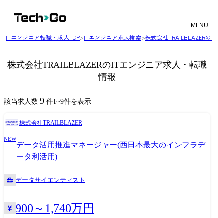
MENU
ITエンジニア転職・求人TOP
>
ITエンジニア求人検索
>
株式会社TRAILBLAZER
株式会社TRAILBLAZERのITエンジニア求人・転職
情報
9
該当求人数
件
1
~
9
件を表示
株式会社TRAILBLAZER
NEW
データ活用推進マネージャー(西日本最大のインフラデ
ータ利活用)
データサイエンティスト
900～1,740万円