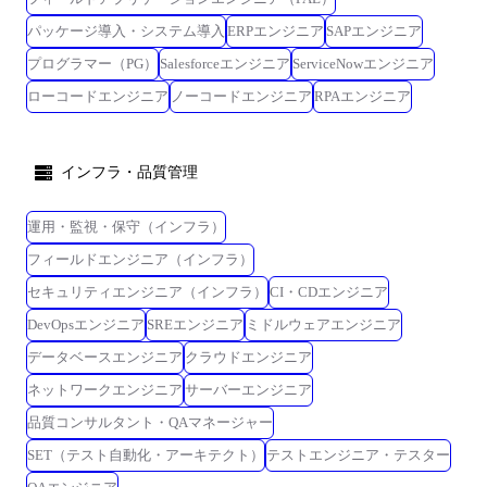
パッケージ導入・システム導入
ERPエンジニア
SAPエンジニア
プログラマー（PG）
Salesforceエンジニア
ServiceNowエンジニア
ローコードエンジニア
ノーコードエンジニア
RPAエンジニア
インフラ・品質管理
運用・監視・保守（インフラ）
フィールドエンジニア（インフラ）
セキュリティエンジニア（インフラ）
CI・CDエンジニア
DevOpsエンジニア
SREエンジニア
ミドルウェアエンジニア
データベースエンジニア
クラウドエンジニア
ネットワークエンジニア
サーバーエンジニア
品質コンサルタント・QAマネージャー
SET（テスト自動化・アーキテクト）
テストエンジニア・テスター