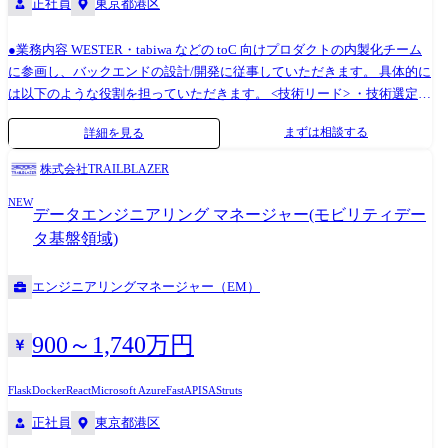
正社員
東京都港区
し、混雑緩和やアセット利用の最適化による生産性向上 ・KPIの変動要
因分析と、次の一手を導くデータドリブンな戦略提案 ・効率的なデータ
●業務内容 WESTER・tabiwa などの toC 向けプロダクトの内製化チーム
利活用のためのパイプライン整備と、分析プロセスの自動化・高速化
に参画し、バックエンドの設計/開発に従事していただきます。 具体的に
【本ポジションでメインに扱うデータ例】 ・駅、路線の時間帯別・属性
は以下のような役割を担っていただきます。 <技術リード> ・技術選定・
別「人流・移動ログデータ」 ・運行アセットおよび駅周辺の「リアルタ
アーキテクチャ設計・コードレビューを通じたチームの技術品質の牽引
イム混雑・バイタルデータ」 ・MaaSアプリや定期券利用に伴う「移動経
まずは相談する
詳細を見る
<プロジェクト推進> ・JR西日本グループとの連携を含むプロジェクトの
路のライフサイクルデータ」 ・新幹線や在来線特急等の予約・購入トラ
推進・調整 <チームとの協働> ・PdM、デザイナー・モバイルエンジニア
ンザクション、改札通過ログ
株式会社TRAILBLAZER
など、異なる専門性を持つメンバーとの連携 ・各開発チームに参画し、
NEW
システム的な課題だけではなく進め方を含めたチーム全体の課題を解決
データエンジニアリング マネージャー(モビリティデー
していただきます。 ●現状の課題 今までJRWが手掛けてきたシステムは
タ基盤領域)
ほとんどが外注での開発であり、プロダクトごとに用いられている技術
がバラバラでレガシーな部分も多く残っています。 また、個別に立ち上
エンジニアリングマネージャー（EM）
がったプロダクトを一つの体験に統合するため、IDの統合を進める必要
もあります。 この現状を打破すべく、内製化の推進やプロダクトの再構
築などを進めています。 ●本ポジションの特徴 TRAILBLAZERは、JR西
900～1,740万円
日本グループの各事業に深く関わりながら、ともにデジタル変革を推進
しています。 ・社会インフラを担う大きな組織の中で、技術とビジネス
Flask
Docker
React
Microsoft Azure
FastAPI
SAStruts
をつなぎながら変化を起こしていく ・速さより長期的な視点で、複雑な
正社員
東京都港区
システムやプロダクトを育てていく ・様々な立場の人と関係を築きなが
ら、プロジェクトを動かしていく こうした環境に面白さを感じられる方