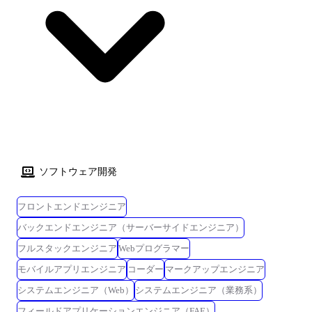
す。 現在、お客様とのタッチポイントとしてWESTERアプリ、ICOCAの
交通機関利用データ・電子マネー(モバイルICOCA含む)、J-WESTカード
加えて鉄道発のバーコード決済の導入も控え、鉄道及び関連事業のリア
ルのフィールドを生かしながら、個客体験をこれらのデータから読み解
き、さらに取り組みを深度化・拡大する時期に来ています。 現在、これ
までの取組みから、社内へのシステム開発を積み重ね、そのシーズを異
なる産業への展開も実現しており、今後、その取り組みを深度化・拡大
する時期に来ています。 上記の状況を踏まえて、新たなソリューション
を開発が次々と立ち上がっており、新規/既存問わずプロダクト開発の需
要が高まっています。 Webシステム開発に対する需要が大きく、この分
野をけん引できるエンジニアリーダーが不足しているため、その組織能
ソフトウェア開発
力密度を高めてくれるテックリードを募集します。 ・クライアントの課
題解決に繋がるプロダクトのアーキテクチャ設計 ・Webアプリケーショ
ンの開発・改善、機能拡張・運用 ・リリースしたプロダクトのログ収
フロントエンドエンジニア
集、UX改善、パフォーマンス改善 ・AIエンジニア、データサイエンティ
バックエンドエンジニア（サーバーサイドエンジニア）
ストの開発したアルゴリズムのシステム設計・実装・基盤整備
フルスタックエンジニア
Webプログラマー
モバイルアプリエンジニア
コーダー
マークアップエンジニア
システムエンジニア（Web）
システムエンジニア（業務系）
フィールドアプリケーションエンジニア（FAE）