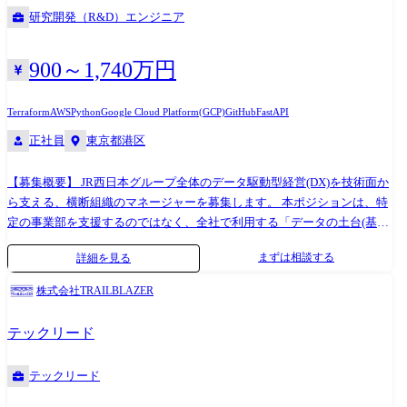
案。 【プロジェクト例】 ●観光領域 ・KPI管理ダッシュボードの作成 ・
研究開発（R&D）エンジニア
観光アプリ利用者のユーザー分析及びペルソナ推定/ ・旅行商品レコメン
ドエンジンの提案 ・旅行商品のプライシング適正化(ダイナミックディー
ルの提案) ●鉄道関係の事例 ・アンケート及びデプスインタビューの定性
900～1,740万円
的なデータと、乗降者データを組み合わせた観光列車のポジション分析
及び事業開発に関わるロードマップの提案。
Terraform
AWS
Python
Google Cloud Platform(GCP)
GitHub
FastAPI
正社員
東京都港区
【募集概要】 JR西日本グループ全体のデータ駆動型経営(DX)を技術面か
ら支える、横断組織のマネージャーを募集します。 本ポジションは、特
定の事業部を支援するのではなく、全社で利用する「データの土台(基
盤)」や「分析のルール・標準」を整備し、組織全体のデータ活用レベル
まずは相談する
詳細を見る
を引き上げる「技術のハブ」としての役割を担っていただきます。 【具
体的な業務内容】 「技術開発・先行導入」の観点から、以下の業務を遂
株式会社TRAILBLAZER
行いただきます。 ●技術力向上と成果のアセット化: データサイエンスの
ケイパビリティを持つメンバーの技術力底上げ、共通ライブラリの開
テックリード
発、R&D 活動を通じビジネス成果の技術的な観点からのアセット化の推
進。 ●ピープル・組織マネジメント: 技術志向の強いデータサイエンティ
テックリード
ストの育成、キャリア支援、チームビルディング、および組織マネジメ
ント。 ●技術的課題解決と推進: 全社的なデータ活用における技術的課題