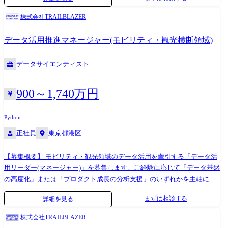
ウドを使って業務の在り方を変えるような提案なども期待します。ま
た、アプリ開発環境やサンドボックス環境の設計・構築・運用もスコー
株式会社TRAILBLAZER
プに含みます。 ●具体的な業務内容 データ分析環境だけでなく、アプリ
開発環境やサンドボックス環境も含めたクラウド環境の設計、構築およ
データ活用推進マネージャー(モビリティ・観光横断領域)
び運用を担っていただきます。 ・アプリ開発やデータ分析を実施するた
めのアーキテクチャ構想の策定 ・IaaS(現在はAWS,GCP)上でデータ分析
データサイエンティスト
を行うための環境(データレイクやパイプラインなど)のベースとなるイン
フラの設計 ・日次ジョブやコストの管理、ログ確認なども考慮した運用
設計 ・社内のデータサイエンティストやエンジニアと連携し、新ツール
900～1,740万円
導入のための環境構築や運用改善の提案 ●配属先組織構成 事業戦略部
技術グループ 担当部長兼課長1名、兼務メンバー7名
Python
正社員
東京都港区
【募集概要】 モビリティ・観光領域のデータ活用を牽引する「データ活
用リーダー(マネージャー)」を募集します。ご経験に応じて「データ基盤
の高度化」または「プロダクト成長の分析支援」のいずれかを主軸に、
組織のマネジメントを担っていただきます。 【具体的な業務内容】 ●デ
まずは相談する
詳細を見る
ータ利活用プロジェクトのリード 基盤整備から分析設計、施策提言まで
の一連のプロセスの監督。 ●ピープルマネジメント エンジニア・サイエ
株式会社TRAILBLAZER
ンティストの混成チームのマネジメント、育成、評価。 ●組織のプロセ