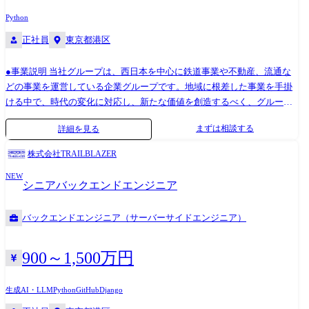
Python
正社員
東京都港区
●事業説明 当社グループは、西日本を中心に鉄道事業や不動産、流通な
どの事業を運営している企業グループです。地域に根差した事業を手掛
ける中で、時代の変化に対応し、新たな価値を創造するべく、グループ
一体となって《顧客体験・鉄道システム・従業員の働き方の再構築》に
まずは相談する
詳細を見る
取り組んでいます。 その中でも弊社は、JR西日本グループの各事業と一
体でデジタル施策の実行支援を行い、データ利活用による事業横断の価
株式会社TRAILBLAZER
値創出を実現するために設立されました。 ●募集概要 JR西日本グループ
NEW
の鉄道事業におけるデータ活用を牽引する「データサイエンティスト・
シニアバックエンドエンジニア
マネージャー」を募集します。顧客のニーズが抽象的な段階から対話
し、課題設定・案件組成からプロジェクト完遂までを一気通貫でリード
バックエンドエンジニア（サーバーサイドエンジニア）
する役割を担っていただきます。 ●具体的な業務内容 ・分析戦略の策定
クライアントのビジネス課題を分析課題として定義し、分析プロジェク
トととして組成 ・プロジェクトリード メンバーへの分析タスクの指示、
900～1,500万円
進捗管理、成果物のレビューおよび品質の担保 ・チームビルディング 組
織としてのアセット蓄積、組織開発への積極的関与 【プロジェクト例】
生成AI・LLM
Python
GitHub
Django
・オペレーションの高度化: 運行や駅業務の各種アセットデータを分析