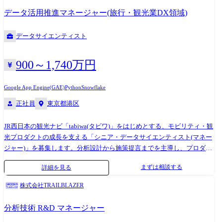
ス標準化 案件管理、工数管理、評価指標の策定など、組織運営の仕組み
データ活用推進マネージャー(旅行・観光業DX領域)
作り。 ●JRグループ内のステークホルダー調整 複雑な商流を理解した上
での、円滑な連携体制の構築。
データサイエンティスト
900～1,740万円
Google App Engine(GAE)
Python
Snowflake
正社員
東京都港区
JR西日本の観光ナビ「tabiwa(タビワ)」をはじめとする、モビリティ・観
光プロダクトの成長を支える「シニア・データサイエンティスト(マネー
ジャー)」を募集します。分析設計から施策提言までを主導し、プロダク
ト戦略に直接寄与する役割です。 【具体的な業務内容】 ●分析戦略の策
まずは相談する
詳細を見る
定 プロダクトのKPI/KGI設計、および仮説検証・因果関係まで考慮した
効果検証。 ●横断的な調整業務 JR各部、NTA(日本旅行)、開発ベンダー
株式会社TRAILBLAZER
等との複雑な利害調整および推進。 ●チームビルディング メンバーの分
析品質向上、知見の共有、組織開発への積極的な関与。 ●Webマーケテ
分析技術 R&D マネージャー
ィング支援 広告効果分析やユーザー行動分析に基づくグロース施策の提