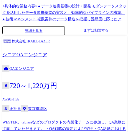
に、特にフィットするポジションです。 ●AI利用環境 社内では Gemini・
<具体的な業務内容> ● データ連携基盤の設計・開発 モダンデータスタッ
Claude などの AI ツールを開発・資料作成・分析など幅広い場面で利用
クを活用したデータ連携基盤の実装と、効率的なパイプラインの構築。
しています。 JR西日本グループ側でも導入を進めており、現在は GitHub
● 技術マネジメント 複数案件のデータ構造を把握し難易度に応じたアー
Copilot によるコードレビューは運用しています。Claude Code について
キテクチャ設計の決定及びコードレビュー。 ● リソース・工程管理 案件
まずは相談する
詳細を見る
もガードレールの整備をしながら導入に向けて調整中です。 ●技術スタ
の優先順位付け、工数管理、およびメンバーの育成・評価。 ● ステーク
ック プロダクトにより技術スタックが異なります。何を担当いただくか
ホルダー調整 JR本体やシステム開発ベンダー(J-BITS等)との技術的な合
株式会社TRAILBLAZER
は、ご経験などにあわせて相談させてください。
意形成。 <技術スタック> 言語・フレームワーク ・Python(pandas / polars
を用いたデータ加工・分析) ・PySpark(分散データ処理の運用) ・FastAPI /
シニアQAエンジニア
Flask(API開発・運用) ・pytest(テスト設計・運用) データベース / SQL ・
複雑なクエリ設計(window関数を用いた時系列データ処理・順位付け) ・
QAエンジニア
WITH句(CTE)を活用した可読性の高いクエリ設計 ・explainを用いたクエ
リチューニング ・JSON等のネストデータ処理 クラウド ・Azure(Blob
Storage / ファイル共有 / VM運用・コスト管理 / ネットワーク) ・
720～1,220万円
GCP(BigQuery / Gemini API) ・AWS(S3 / ECR / EKS / Bedrock / CloudShell)
データ基盤 / ワークフロー ・Databricks(コード管理 / ダッシュボード / ワ
AWS
GitHub
ークフロー運用 / Apps) ・Airflow / dbt / Dagster / Airbyte(データパイプラ
正社員
東京都港区
イン構築・運用) インフラ / DevOps ・Docker / Terraform(IaCによる環境構
築) ・GitHub(バージョン管理 / GitHub Actions / Copilot活用) 開発環境 ・
WESTER、tabiwaなどのプロダクトの内製化チームに参加し、QA業務に
VS Code / Claude Code / GitHub Copilot
従事していただきます。 ・QA戦略の策定および実行 ・QA活動における