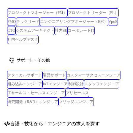
プロジェクトマネージャー（PM）
プロジェクトリーダー（PL）
PMO
テックリード
エンジニアリングマネージャー（EM）
VpoE
CTO
システムアーキテクト
社内SE
コーポレートIT
社内ヘルプデスク
サポート・その他
テクニカルサポート
製品サポート
カスタマーサクセスエンジニア
組み込みエンジニア
IoTエンジニア
制御設計
スタッフエンジニア
ITセールス・セールスエンジニア
プリセールス
研究開発（R&D）エンジニア
ブリッジエンジニア
言語・技術
からITエンジニアの求人を探す