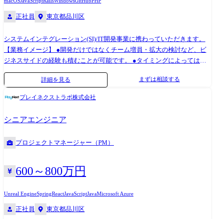
macOS
JavaScript
Rails
Windows
GitHub
PHP
正社員
東京都品川区
システムインテグレーション(SI)/IT開発事業に携わっていただきます。
【業務イメージ】 ●開発だけではなくチーム増員・拡大の検討など、ビ
ジネスサイドの経験も積むことが可能です。 ●タイミングによってはス
キルチェンジも可能な環境です(Node.js、React、Vue.js、Python、Go、
まずは相談する
詳細を見る
Ruby、Laravelなど) ●多くのユーザーが利用するWebシステムでの開発業
務等、幅広い開発案件をご用意しております。 ●業界、業種問わずエン
プレイネクストラボ株式会社
ジニアとして多彩な経験を積める環境です 【プロジェクトのアサイン】
エンジニアは上司・営業担当との定期的な面談を通じて、希望やキャリ
シニアエンジニア
アプランを伝える場があります。 タイミングや状況によりますが、当社
では本人の志向に沿ったプロジェクトアサインを行っています。 案件事
プロジェクトマネージャー（PM）
例 ￭ヒーリング・ミュージックアプリ開発 ・テクノロジー:React
Native、PHP(Laravel)、クラウドインフラ(AWS) ・対応フェーズ:企画・デ
ザインコンセプト設計、基本設計、詳細設計、実装、 単体結合試験 、受
600～800万円
入支援、保守運用 ￭LINEミニアプリ開発 ・テクノロジー:Vue.js、
JavaScript、Python、AWSマイクロサービス構成 ・対応フェーズ:設計、
Unreal Engine
Spring
React
JavaScript
Java
Microsoft Azure
実装、単体結合試験 ￭都内の信託銀行様でミドルウェアの刷新プロジェ
正社員
東京都品川区
クト ・テクノロジー:Java SpringとStrutsからSpringバッジ、Spring webに