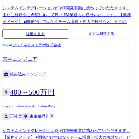
刷新 ・対応フェーズ:要件定義、設計、実装、単体結合試験、保守運用
システムインテグレーション(SI)/IT開発事業に携わっていただきます。
またご経験やご希望に応じてPL・PM業務もお任せいたします。 【業務
イメージ】 ●開発だけではなくチーム増員・拡大の検討など、ビジネス
サイドの経験も積むことが可能です。 ●タイミングによってはスキルチ
まずは相談する
詳細を見る
ェンジも可能な環境です(Node.js、React、Vue.js、Python、Go、Ruby、
Laravelなど) ●多くのユーザーが利用するWebシステムでの開発業務等、
プレイネクストラボ株式会社
幅広い開発案件をご用意しております。 ●業界、業種問わずエンジニア
として多彩な経験を積める環境です 【プロジェクトのアサイン】 エンジ
若手エンジニア
ニアは上司・営業担当との定期的な面談を通じて、希望やキャリアプラ
ンを伝える場があります。 タイミングや状況にもよりますが、当社では
組み込みエンジニア
本人の志向に沿ったプロジェクトアサインを行っています。 案件事例 ￭
ヒーリング・ミュージックアプリ開発 ・テクノロジー:React Native、
PHP(Laravel)、クラウドインフラ(AWS) ・対応フェーズ:企画・デザイン
400～500万円
コンセプト設計、基本設計、詳細設計、実装、 単体結合試験 、受入支
援、保守運用 ￭LINEミニアプリ開発 ・テクノロジー:Vue.js、JavaScript、
Playground
React
Java
Go
Python
Ruby
Python、AWSマイクロサービス構成 ・対応フェーズ:設計、実装、単体結
正社員
東京都品川区
合試験 ￭都内の信託銀行様でミドルウェアの刷新プロジェクト ・テクノ
ロジー:Java SpringとStrutsからSpringバッジ、Spring webに刷新 ・対応フ
システムインテグレーション(SI)/IT開発事業に携わっていただきます。
ェーズ:要件定義、設計、実装、単体結合試験、保守運用
【業務イメージ】 ￭開発だけではなくチーム増員・拡大の検討など、ビ