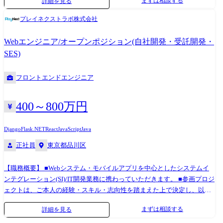
まずは相談する
詳細を見る
ジネスサイドの経験も積むことが可能です。 ￭タイミングによってはス
キルチェンジも可能な環境です(Node.js、React、Vue.js、Python、Go、
プレイネクストラボ株式会社
Ruby、Laravelなど) ￭多くのユーザーが利用するWebシステムでの開発業
務等、幅広い開発案件をご用意しております。 ￭業界、業種問わずエン
Webエンジニア/オープンポジション(自社開発・受託開発・
ジニアとして多彩な経験を積める環境です 【プロジェクトのアサイン】
SES)
エンジニアは上司・営業担当との定期的な面談を通じて、希望やキャリ
アプランを伝える場があります。 タイミングや状況にもよりますが、当
フロントエンドエンジニア
社では本人の志向に沿ったプロジェクトアサインを行っています。 案件
事例 ￭ヒーリング・ミュージックアプリ開発 ・テクノロジー:React
Native、PHP(Laravel)、クラウドインフラ(AWS) ・対応フェーズ:企画・デ
400～800万円
ザインコンセプト設計、基本設計、詳細設計、実装、 単体結合試験 、受
入支援、保守運用 ￭LINEミニアプリ開発 ・テクノロジー:Vue.js、
Django
Flask
.NET
React
JavaScript
Java
JavaScript、Python、AWSマイクロサービス構成 ・対応フェーズ:設計、
正社員
東京都品川区
実装、単体結合試験 ￭都内の信託銀行様でミドルウェアの刷新プロジェ
クト ・テクノロジー:Java SpringとStrutsからSpringバッジ、Spring webに
刷新 ・対応フェーズ:要件定義、設計、実装、単体結合試験、保守運用
【職務概要】 ■Webシステム・モバイルアプリを中心としたシステムイ
ンテグレーション(SI)/IT開発業務に携わっていただきます。 ■参画プロジ
ェクトは、ご本人の経験・スキル・志向性を踏まえた上で決定し、以下
いずれかの形態でのアサインを想定しています。 【具体的には】 ■SES
まずは相談する
詳細を見る
案件:クライアント先プロジェクトへの参画 ■受託開発案件:社内チームで
の設計・開発 ■自治体DX案件:行政サービスのデジタル化支援、公共領域