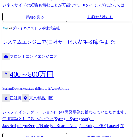
ジネスサイドの経験も積むことが可能です。 ￭タイミングによってはス
キルチェンジも可能な環境です(Node.js、React、Vue.js、Python、Go、
まずは相談する
詳細を見る
Ruby、Laravelなど) ￭多くのユーザーが利用するWebシステムでの開発業
務等、幅広い開発案件をご用意しております。 ￭業界、業種問わずエン
プレイネクストラボ株式会社
ジニアとして多彩な経験を積める環境です 【プロジェクトのアサイン】
エンジニアは上司・営業担当との定期的な面談を通じて、希望やキャリ
システムエンジニア(自社サービス案件~SI案件まで)
アプランを伝える場があります。 タイミングや状況にもよりますが、当
社では本人の志向に沿ったプロジェクトアサインを行っています。 案件
フロントエンドエンジニア
事例 ￭ヒーリング・ミュージックアプリ開発 ・テクノロジー:React
Native、PHP(Laravel)、クラウドインフラ(AWS) ・対応フェーズ:企画・デ
ザインコンセプト設計、基本設計、詳細設計、実装、 単体結合試験 、受
400～800万円
入支援、保守運用 ￭LINEミニアプリ開発 ・テクノロジー:Vue.js、
JavaScript、Python、AWSマイクロサービス構成 ・対応フェーズ:設計、
Spring
Docker
React
Java
Microsoft Azure
GitHub
実装、単体結合試験 ￭都内の信託銀行様でミドルウェアの刷新プロジェ
正社員
東京都品川区
クト ・テクノロジー:Java SpringとStrutsからSpringバッジ、Spring webに
刷新 ・対応フェーズ:要件定義、設計、実装、単体結合試験、保守運用
システムインテグレーション(SI)/IT開発事業に携わっていただきます。
使用言語として多いのはJava(Spring、Springboot)、
JavaScript/TypeScript(Node.js、React、Vue.js)、Ruby、PHP(Laravel)です!
【業務イメージ】 ￭開発だけではなくチーム増員・拡大の検討など、ビ