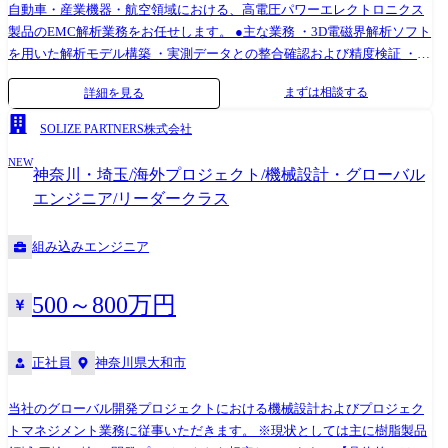
自動車・産業機器・航空領域における、高電圧パワーエレクトロニクス
製品のEMC解析業務をお任せします。 ●主な業務 ・3D電磁界解析ソフト
を用いた解析モデル構築 ・実測データとの整合確認および精度検証 ・ノ
イズ源の特定および対策案の立案 ・顧客との技術打ち合わせを通じた解
まずは相談する
詳細を見る
析方針の設計・提案 ●案件特徴 ・解析方針の設計から提案まで一貫して
担当 ・顧客と対等な立場で技術的な議論を行い、プロジェクトを推進 ・
SOLIZE PARTNERS株式会社
受託案件を中心に、数ヶ月～半年規模の案件を複数並行して担当 ●使用
NEW
ツール・環境 ・ANSYS HFSS ・ANSYS Siwave ・ANSYS Q3D ・ANSYS
神奈川・埼玉/海外プロジェクト/機械設計・グローバル
EMC Plus ・CAD:CATIA / CR-5000
エンジニア/リーダークラス
組み込みエンジニア
500～800万円
正社員
神奈川県大和市
当社のグローバル開発プロジェクトにおける機械設計およびプロジェク
トマネジメント業務に従事いただきます。 ※現状としては主に樹脂製品