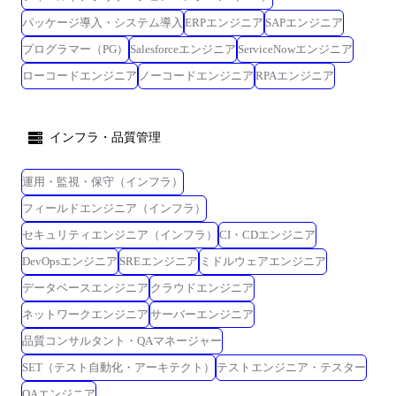
パッケージ導入・システム導入
ERPエンジニア
SAPエンジニア
プログラマー（PG）
Salesforceエンジニア
ServiceNowエンジニア
ローコードエンジニア
ノーコードエンジニア
RPAエンジニア
インフラ・品質管理
運用・監視・保守（インフラ）
フィールドエンジニア（インフラ）
セキュリティエンジニア（インフラ）
CI・CDエンジニア
DevOpsエンジニア
SREエンジニア
ミドルウェアエンジニア
データベースエンジニア
クラウドエンジニア
ネットワークエンジニア
サーバーエンジニア
品質コンサルタント・QAマネージャー
SET（テスト自動化・アーキテクト）
テストエンジニア・テスター
QAエンジニア