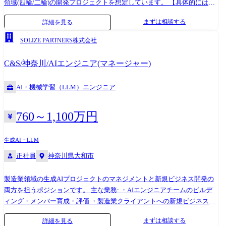
領域(四輪/二輪)の開発プロジェクトを想定しています。 【具体的には】
樹脂製品領域における構造設計、先行開発・構想設計から量産設計にい
まずは相談する
詳細を見る
たる一連の開発実務およびディレクション業務 ●対アメリカプロジェク
ト ・プロジェクトの推進 ・現地メーカーやステークホルダーとの交渉・
SOLIZE PARTNERS株式会社
仕様検討 ・現地スタッフのプロジェクトリードなど ●対アジアプロジェ
クト(インド・中国・タイ) ・現地エンジニアリングチームの立ち上げお
C&S/神奈川/AIエンジニア(マネージャー)
よび体制構築 ・日本・アメリカの設計案件をアジア拠点へオフショア展
開するためのブリッジマネジメント (仕様の正確な翻訳・指示、日本の品
AI・機械学習（LLM）エンジニア
質基準に基づく品質管理、取りまとめ)など ※ご経験・知見を活かしてい
ただけるエリア・プロジェクトをお任せする想定 ※海外対応期間は「数
週間の出張」から「数年の赴任(プロジェクト完遂)」まで ●海外拠点につ
760～1,100万円
いて 当社は日本・北米・インド・中国・タイを中心にエンジニアリング
サービスを提供しています。 ・北米拠点(自動車産業のお客様への設計支
生成AI・LLM
援、インドへのオフショア開発支援) ・インド拠点(グローバルシェアー
正社員
神奈川県大和市
ドセンターの運用、解析ソフト販売および導入支援、インド国内での
PLM導入支援) ・中国拠点(現地開発拠点における設計支援) ・タイ拠点
製造業領域の生成AIプロジェクトのマネジメントと新規ビジネス開発の
(現地開発拠点における設計支援)
両方を担うポジションです。 主な業務: ・AIエンジニアチームのビルデ
ィング・メンバー育成・評価 ・製造業クライアントへの新規ビジネス提
案・ソリューション企画 ・プロジェクト推進管理(スケジュール・品質・
まずは相談する
詳細を見る
予算) ・クライアントとの信頼関係構築・継続的な価値提供 ・インド・