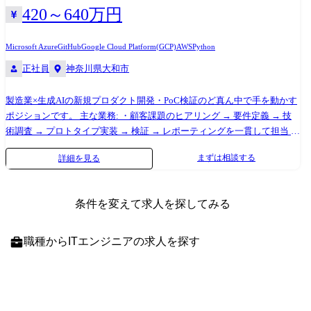
420～640万円
Microsoft Azure
GitHub
Google Cloud Platform(GCP)
AWS
Python
正社員
神奈川県大和市
製造業×生成AIの新規プロダクト開発・PoC検証のど真ん中で手を動かす
ポジションです。 主な業務: ・顧客課題のヒアリング → 要件定義 → 技
術調査 → プロトタイプ実装 → 検証 → レポーティングを一貫して担当 ・
RAGシステムの設計・構築(ドキュメント検索、ナレッジベース活用な
まずは相談する
詳細を見る
ど) ・LLMを組み込んだプロダクトの開発・改善(APIインテグレーショ
ン、プロンプト設計含む) ・製造業向けユースケースの探索・仮説検証・
PoC推進
条件を変えて求人を探してみる
職種
からITエンジニアの求人を探す