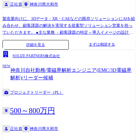
正社員
神奈川県大和市
製造業向けに、3Dデータ・XR・CAEなどの既存ソリューションにAIを組
み合わせ、顧客課題の解決を実現する提案型ソリューション営業を担っ
ていただきます。 ●主な業務 ・顧客課題の特定～導入イメージの設計 ・
AI導入に向けたソリューションの企画・提案 ・社内エンジニアとの連携
まずは相談する
詳細を見る
による提案構築 ・投資対効果・導入スケジュールを含めた提案作成 ・既
存顧客への新規ソリューション提案 ●特徴 ・全国約90社ある顧客基盤を
SOLIZE PARTNERS株式会社
もとに、単なるプロダクト営業ではなく課題起点の提案型営業を行いま
NEW
す ・技術理解を前提とした、付加価値の高い営業スタイルです
神奈川自社勤務/電磁界解析エンジニア(EMC/3D電磁界
解析)/リーダー候補
プロジェクトリーダー（PL）
500～800万円
正社員
神奈川県大和市