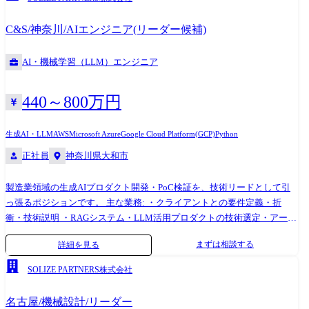
インテグレーション、プロンプト設計含む) ・製造業向けユースケースの
探索・仮説検証・PoC推進
C&S/神奈川/AIエンジニア(リーダー候補)
AI・機械学習（LLM）エンジニア
440～800万円
生成AI・LLM
AWS
Microsoft Azure
Google Cloud Platform(GCP)
Python
正社員
神奈川県大和市
製造業領域の生成AIプロダクト開発・PoC検証を、技術リードとして引
っ張るポジションです。 主な業務: ・クライアントとの要件定義・折
衝・技術説明 ・RAGシステム・LLM活用プロダクトの技術選定・アーキ
テクチャ設計の主導 ・メンバーへの技術方針の共有・コードレビュー・
まずは相談する
詳細を見る
実装サポート ・プロトタイプから本番リリースまでの技術責任者として
の推進 ・インド・バンガロールのグローバルHub拠点メンバーとの連
SOLIZE PARTNERS株式会社
携・調整
名古屋/機械設計/リーダー