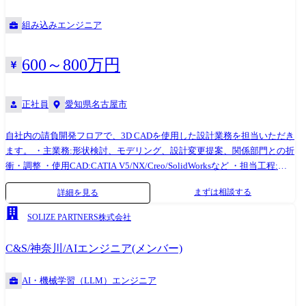
組み込みエンジニア
600～800万円
正社員
愛知県名古屋市
自社内の請負開発フロアで、3D CADを使用した設計業務を担当いただき
ます。 ・主業務:形状検討、モデリング、設計変更提案、関係部門との折
衝・調整 ・使用CAD:CATIA V5/NX/Creo/SolidWorksなど ・担当工程:デ
ザイン～試作～量産 ・所属エンジニア数:約10名
まずは相談する
詳細を見る
SOLIZE PARTNERS株式会社
C&S/神奈川/AIエンジニア(メンバー)
AI・機械学習（LLM）エンジニア