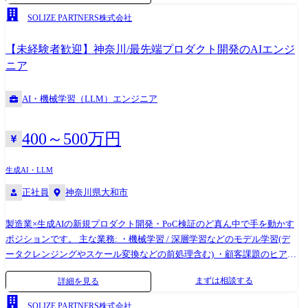
バンガロールのグローバルHub拠点メンバーとの連携・調整
SOLIZE PARTNERS株式会社
【未経験者歓迎】神奈川/最先端プロダクト開発のAIエンジ
ニア
AI・機械学習（LLM）エンジニア
400～500万円
生成AI・LLM
正社員
神奈川県大和市
製造業×生成AIの新規プロダクト開発・PoC検証のど真ん中で手を動かす
ポジションです。 主な業務: ・機械学習 / 深層学習などのモデル学習(デ
ータクレンジングやスケール変換などの前処理含む) ・顧客課題のヒアリ
ング → 要件定義 → 技術調査 → プロトタイプ実装 → 検証 → レポーティ
まずは相談する
詳細を見る
ングを一貫して担当 ・RAGシステムの設計・構築(ドキュメント検索、ナ
レッジベース活用など) ・LLMを組み込んだプロダクトの開発・改善(API
SOLIZE PARTNERS株式会社