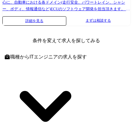
ストを目指すことや、システムエンジニアとしてのキャリア、マネジメ
心に、自動車における各ドメイン(走行安全、パワートレイン、シャシ
ントなど、キャリアについても幅広く選択頂く事が可能です。
ー、ボディ、情報通信など)ECUのソフトウェア開発を担当頂きます。 今
回は、組織の技術力向上や多くの案件を対応するための増員募集です。
まずは相談する
詳細を見る
●業務の特徴 移動の進化に合わせ、自動車メーカー(OEM)や自動車部品
メーカー(サプライヤ)が開発する自動運転や電動化技術など先端技術のソ
フトウェア開発の現場で、お客様の製品要求実現に向けた要求分析、設
条件を変えて求人を探してみる
計、実装、検証業務をSCSKプロジェクトチームと連携しながら担当して
頂きます。 また、開発業務は基本チーム単位で行います。開発チームに
より出社状況等異なりますが、お客様先に出社する場合も含めると週3～
職種
からITエンジニアの求人を探す
4日程度出社しているメンバーもいます。同じチームの社員とはオンライ
ン上や出社時に会う機会があり、チーム外のメンバーとも毎月1回全社会
議で顔を合わせる事があります。 ●働き方 ・年休121日/完全週休二日制
(土日祝) ・フルフレックスの制度あり ・月平均残業20H…SCSKグループ
全体が残業20時間を超えないよう運営をしています ・育産休制度あり…
SCSKと同じ休暇制度を導入しています ・在宅可…案件によりますが、
現状は8割程度リモート案件です ・転勤について…基本的に希望を無視
した配属は行いません ●キャリアパス OEMの業務もあればサプライヤー
の製品もあり、幅広い業務範囲の経験を積んで頂く事が可能です。 ま
た、設立間もない組織の為、プログラマーとしてテクニカルスペシャリ
ストを目指すことや、システムエンジニアとしてのキャリア、マネジメ
ントなど、キャリアについても幅広く選択頂く事が可能です。