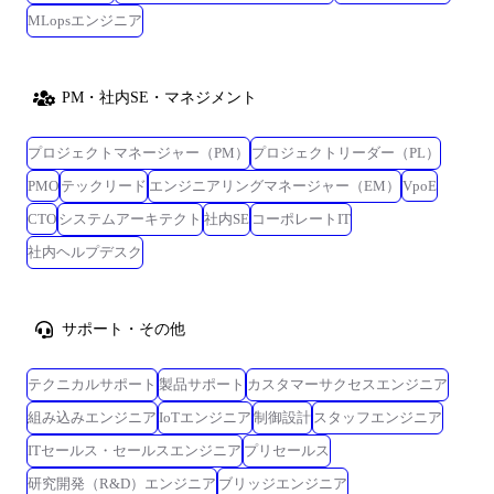
MLopsエンジニア
PM・社内SE・マネジメント
プロジェクトマネージャー（PM）
プロジェクトリーダー（PL）
PMO
テックリード
エンジニアリングマネージャー（EM）
VpoE
CTO
システムアーキテクト
社内SE
コーポレートIT
社内ヘルプデスク
サポート・その他
テクニカルサポート
製品サポート
カスタマーサクセスエンジニア
組み込みエンジニア
IoTエンジニア
制御設計
スタッフエンジニア
ITセールス・セールスエンジニア
プリセールス
研究開発（R&D）エンジニア
ブリッジエンジニア