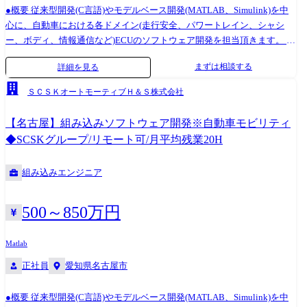
た、設立間もない組織の為、プログラマーとしてテクニカルスペシャリ
●概要 従来型開発(C言語)やモデルベース開発(MATLAB、Simulink)を中
ストを目指すことや、システムエンジニアとしてのキャリア、マネジメ
心に、自動車における各ドメイン(走行安全、パワートレイン、シャシ
ントなど、キャリアについても幅広く選択頂く事が可能です。
ー、ボディ、情報通信など)ECUのソフトウェア開発を担当頂きます。 今
回は、組織の技術力向上や多くの案件を対応するための増員募集です。
まずは相談する
詳細を見る
●業務の特徴 移動の進化に合わせ、自動車メーカー(OEM)や自動車部品
メーカー(サプライヤ)が開発する自動運転や電動化技術など先端技術のソ
ＳＣＳＫオートモーティブＨ＆Ｓ株式会社
フトウェア開発の現場で、お客様の製品要求実現に向けた要求分析、設
計、実装、検証業務をSCSKプロジェクトチームと連携しながら担当して
【名古屋】組み込みソフトウェア開発※自動車モビリティ
頂きます。 また、開発業務は基本チーム単位で行います。開発チームに
◆SCSKグループ/リモート可/月平均残業20H
より出社状況等異なりますが、お客様先に出社する場合も含めると週3～
4日程度出社しているメンバーもいます。同じチームの社員とはオンライ
組み込みエンジニア
ン上や出社時に会う機会があり、チーム外のメンバーとも毎月1回全社会
議で顔を合わせる事があります。 ●働き方 ・年休121日/完全週休二日制
(土日祝) ・フルフレックスの制度あり ・月平均残業20H…SCSKグループ
500～850万円
全体が残業20時間を超えないよう運営をしています ・育産休制度あり…
SCSKと同じ休暇制度を導入しています ・在宅可…案件によりますが、
Matlab
現状は8割程度リモート案件です ・転勤について…基本的に希望を無視
正社員
愛知県名古屋市
した配属は行いません ●キャリアパス OEMの業務もあればサプライヤー
の製品もあり、幅広い業務範囲の経験を積んで頂く事が可能です。 ま
た、設立間もない組織の為、プログラマーとしてテクニカルスペシャリ
●概要 従来型開発(C言語)やモデルベース開発(MATLAB、Simulink)を中