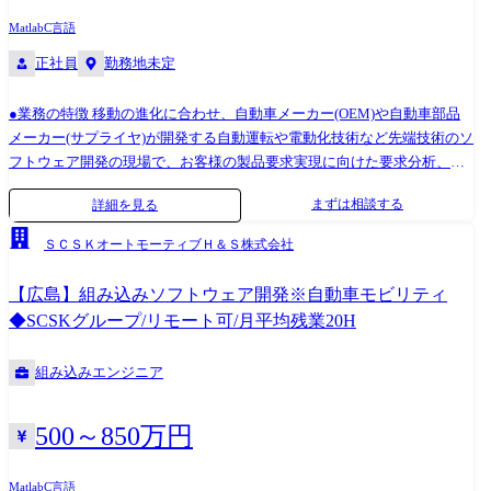
Matlab
C言語
正社員
勤務地未定
●業務の特徴 移動の進化に合わせ、自動車メーカー(OEM)や自動車部品
メーカー(サプライヤ)が開発する自動運転や電動化技術など先端技術のソ
フトウェア開発の現場で、お客様の製品要求実現に向けた要求分析、設
計、実装、検証業務をSCSKプロジェクトチームと連携しながら担当して
まずは相談する
詳細を見る
頂きます。 また、開発業務は基本チーム単位で行います。開発チームに
より出社状況等異なりますが、お客様先に出社する場合も含めると週3～
ＳＣＳＫオートモーティブＨ＆Ｓ株式会社
4日程度出社しているメンバーもいます。同じチームの社員とはオンライ
ン上や出社時に会う機会があり、チーム外のメンバーとも毎月1回全社会
【広島】組み込みソフトウェア開発※自動車モビリティ
議で顔を合わせる事があります。 ●働き方 ・年休121日/完全週休二日制
◆SCSKグループ/リモート可/月平均残業20H
(土日祝) ・フルフレックスの制度あり ・月平均残業20H…SCSKグループ
全体が残業20時間を超えないよう運営をしています ・育産休制度あり…
組み込みエンジニア
SCSKと同じ休暇制度を導入しています ・在宅可…案件によりますが、
現状は8割程度リモート案件です ・転勤について…基本的に希望を無視
した配属は行いません ●キャリアパス OEMの業務もあればサプライヤー
500～850万円
の製品もあり、幅広い業務範囲の経験を積んで頂く事が可能です。 ま
た、設立間もない組織の為、プログラマーとしてテクニカルスペシャリ
Matlab
C言語