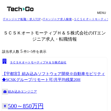
MENU
ITエンジニア転職・求人TOP
>
ITエンジニア求人検索
>
ＳＣＳＫオートモーティブ
ＳＣＳＫオートモーティブＨ＆Ｓ株式会社のITエン
ジニア求人・転職情報
5
該当求人数
件
1
~
5
件を表示
ＳＣＳＫオートモーティブＨ＆Ｓ株式会社
【宇都宮】組み込みソフトウェア開発※自動車モビリティ
◆SCSKグループ/リモート可/月平均残業20H
組み込みエンジニア
500～850万円