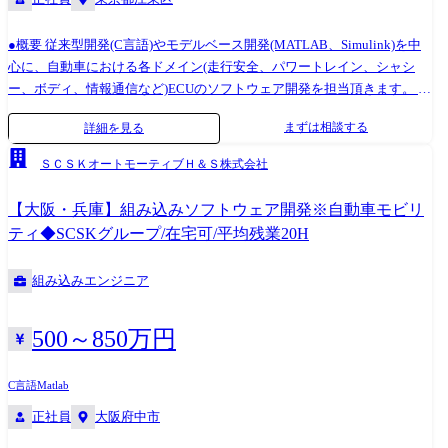
の製品もあり、幅広い業務範囲の経験を積んで頂く事が可能です。 ま
た、設立間もない組織の為、プログラマーとしてテクニカルスペシャリ
●概要 従来型開発(C言語)やモデルベース開発(MATLAB、Simulink)を中
ストを目指すことや、システムエンジニアとしてのキャリア、マネジメ
心に、自動車における各ドメイン(走行安全、パワートレイン、シャシ
ントなど、キャリアについても幅広く選択頂く事が可能です。
ー、ボディ、情報通信など)ECUのソフトウェア開発を担当頂きます。 今
回は、組織の技術力向上や多くの案件を対応するための増員募集です。
まずは相談する
詳細を見る
●業務の特徴 移動の進化に合わせ、自動車メーカー(OEM)や自動車部品
メーカー(サプライヤ)が開発する自動運転や電動化技術など先端技術のソ
ＳＣＳＫオートモーティブＨ＆Ｓ株式会社
フトウェア開発の現場で、お客様の製品要求実現に向けた要求分析、設
計、実装、検証業務をSCSKプロジェクトチームと連携しながら担当して
【大阪・兵庫】組み込みソフトウェア開発※自動車モビリ
頂きます。 また、開発業務は基本チーム単位で行います。開発チームに
ティ◆SCSKグループ/在宅可/平均残業20H
より出社状況等異なりますが、お客様先に出社する場合も含めると週3～
4日程度出社しているメンバーもいます。同じチームの社員とはオンライ
組み込みエンジニア
ン上や出社時に会う機会があり、チーム外のメンバーとも毎月1回全社会
議で顔を合わせる事があります。 ●働き方 ・年休121日/完全週休二日制
(土日祝) ・フルフレックスの制度あり ・月平均残業20H…SCSKグループ
500～850万円
全体が残業20時間を超えないよう運営をしています ・育産休制度あり…
SCSKと同じ休暇制度を導入しています ・在宅可…案件によりますが、
C言語
Matlab
現状は8割程度リモート案件です ・転勤について…基本的に希望を無視
正社員
大阪府中市
した配属は行いません ●キャリアパス OEMの業務もあればサプライヤー
の製品もあり、幅広い業務範囲の経験を積んで頂く事が可能です。 ま