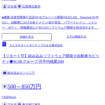
ストを目指すことや、システムエンジニアとしてのキャリア、マネジメ
正社員
広島県広島市
ントなど、キャリアについても幅広く選択頂く事が可能です。
●概要 従来型開発(C言語)やモデルベース開発(MATLAB、Simulink)を中
心に、自動車における各ドメイン(走行安全、パワートレイン、シャシ
ー、ボディ、情報通信など)ECUのソフトウェア開発を担当頂きます。 今
回は、組織の技術力向上や多くの案件を対応するための増員募集です。
まずは相談する
詳細を見る
●業務の特徴 移動の進化に合わせ、自動車メーカー(OEM)や自動車部品
メーカー(サプライヤ)が開発する自動運転や電動化技術など先端技術のソ
ＳＣＳＫオートモーティブＨ＆Ｓ株式会社
フトウェア開発の現場で、お客様の製品要求実現に向けた要求分析、設
計、実装、検証業務をSCSKプロジェクトチームと連携しながら担当して
【リモート可】組み込みソフトウェア開発※自動車モビリ
頂きます。 また、開発業務は基本チーム単位で行います。開発チームに
ティ◆SCSKグループ/月平均残業20H
より出社状況等異なりますが、お客様先に出社する場合も含めると週3～
4日程度出社しているメンバーもいます。同じチームの社員とはオンライ
組み込みエンジニア
ン上や出社時に会う機会があり、チーム外のメンバーとも毎月1回全社会
議で顔を合わせる事があります。 ●働き方 ・年休121日/完全週休二日制
(土日祝) ・フルフレックスの制度あり ・月平均残業20H…SCSKグループ
500～850万円
全体が残業20時間を超えないよう運営をしています ・育産休制度あり…
SCSKと同じ休暇制度を導入しています ・在宅可…案件によりますが、
C言語
Matlab
現状は8割程度リモート案件です ・転勤について…基本的に希望を無視
正社員
東京都江東区
した配属は行いません ●キャリアパス OEMの業務もあればサプライヤー