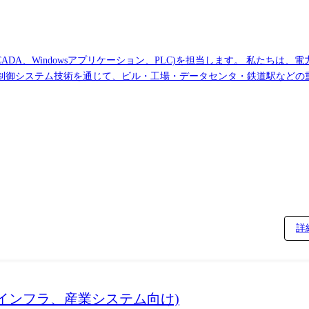
DA、Windowsアプリケーション、PLC)を担当します。 私たちは
制御システム技術を通じて、ビル・工場・データセンタ・鉄道駅などの重
総合監視制御システム(MELSAS-S)のシステム設計を担当いただきま
号取り合い仕様に基づいた図面作成 ・試験、出荷調整 ②受配電監視制御シ
C iQ-Rシリーズ(GX-Works) ・タッチパネル:GOT(GT-Works) 
る試験支援のほか、現地対向試験を行うことがあります。 【使用言語・ツー
パネル:GOT(GT-Works) ・アプリケーションプログラミング言語:Python・C♯
詳
インフラ、産業システム向け)