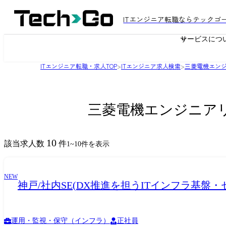
ITエンジニア転職ならテックゴ
サービスにつ
ITエンジニア転職・求人TOP
>
ITエンジニア求人検索
>
三菱電機エン
三菱電機エンジニア
10
該当求人数
件
1
~
10
件を表示
NEW
神戸/社内SE(DX推進を担うITインフラ基盤
運用・監視・保守（インフラ）
正社員