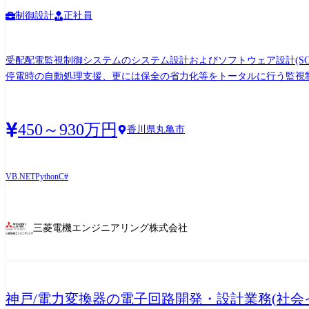
制御設計
正社員
受配配電監視制御システムのシステム設計およびソフトウェア設計(SCA
停電時の自動処理支援、更には保全の省力化等をトータルに行う監視
体的な仕事内容> ①受配電監視制御システムのシステム設計 三菱受配電
監視制御システムの電気設計(2D CAD)、機器手配 ・設備との信
テム(MELSAS-S)のソフトウェア設計を担当いただきます。 ・PLC:MELSE
450～930万円
香川県丸亀市
VB ・その他SCADA ・ソフトウェア単体試験、工場での試験員によ
線図、I/O図) ・PLC:MELSEC iQ-Rシリーズ(GX-Works) ・タッチ
VB.NET
Python
C#
三菱電機エンジニアリング株式会社
神戸/電力変換器の電子回路開発・設計業務(社会