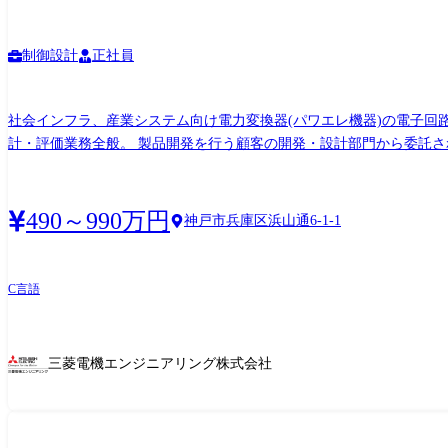
制御設計
正社員
社会インフラ、産業システム向け電力変換器(パワエレ機器)の電子回
計・評価業務全般。 製品開発を行う顧客の開発・設計部門から委託さ
490～990万円
神戸市兵庫区浜山通6-1-1
C言語
三菱電機エンジニアリング株式会社