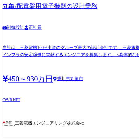
丸亀/配電盤用電子機器の設計業務
制御設計
正社員
当社は、三菱電機100%出資のグループ最大の設計会社です。 三菱
インフラの安定稼働に貢献するエンジニアを募集します。 <具体的な仕事内容> 1.製品開発 三菱電機の社員と連携し、新規製品および既存製品の改良(EOL部品置換含む)を担当します。 (1)
要件定義・仕様策定:プロジェクト管理、顧客・社内要求の整理、仕様書作成 
ウェア設計:組み込みマイコン制御、アーキテクチャ設計、通信プロトコル
験・耐ノイズ・耐環境試験等の評価計画策定、評価部門との調整、結果解
450～930万円
香川県丸亀市
製造外注と調整、試験設備・治具の仕様検討・設計 (2)製造・部品管理
3.品質改善・設計ノウハウの共有 設計品質の底上げと技術継承を推進し
備、若手OJT・メンター業務、技術共有会の実施 【使用ツール等】 [ハードウェア] 回路図CAD:Design GateWay(図研)/回路シミュレーション:Ltspice(Analog Devices) [ファームウェア] 言語:C/
C#
VB.NET
開発環境:CS+,HEW(Renesas)/試験ツール:CasePlayer2,winAMS
ープ
三菱電機エンジニアリング株式会社