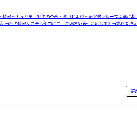
改善 ・情報セキュリティ対策の企画・運用および三菱電機グループ基準に基
D管理/認証基盤の運用 ・IT資産管理、端末管理(PC・モバイル) ②情報セキ
展開および定着化 ③DX・生成AI推進領域 ・DX施策の企画・導入・
、ツール、資格等 Microsoft 365(Teams、SharePoint、
ure、Microsoft 365 IT資産管理:SS1
詳