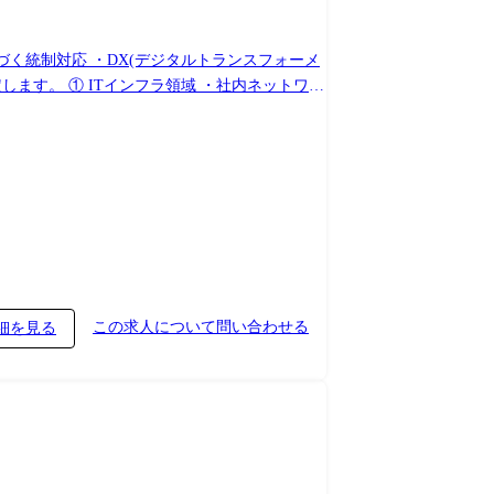
づく統制対応 ・DX(デジタルトランスフォーメ
ュリティ領域(統制+現場適用) ・セキュリティポリシ
業務改善の推進 ・生成AIの活用検討・導入・現
この求人について問い合わせる
細を見る