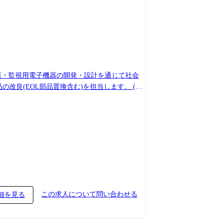
護・監視用電子機器の開発・設計を通じて社会
計(PWB/PCB)、設計レビュー (3)ファーム
・外注調整、試作支援 (5)評価・解析:機能試
の生産設計を行います。 (1)量産立上げ支援:
製造現場のDX提案・システム設計(アプリ開発)
(2)ナレッジ共有・育成:設計ドキュメント整
 [試験・測定機器] MELSEC,保護リレー試験機,オシロスコ
この求人について問い合わせる
細を見る