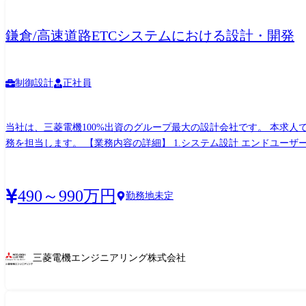
鎌倉/高速道路ETCシステムにおける設計・開発
制御設計
正社員
当社は、三菱電機100%出資のグループ最大の設計会社です。 本求人
務を担当します。 【業務内容の詳細】 1.システム設計 エンドユーザー(NEXCO、首都高速道路、各道路公社など)の要求仕様に基づき、最適なシステム構成を設計します。 ・要求仕様書の
読み込みと機器製作仕様の検討 ・機器配置計画および手配機器一覧、手
機能開発・改善 プロジェクト進行中に生じた機能追加や改善ニーズに対し、仕様の明確化を行い
「司令塔」として、社内外のステークホルダーとの折衝・管理業務全般
490～990万円
勤務地未定
捗・コスト管理:全体工程(WBS)の管理、コスト管理、現場施工管理 ・品質管理:ベンダーコントロー
手配、および図面(2D CAD)の改定対応を行います。 ・三菱電機
三菱電機エンジニアリング株式会社