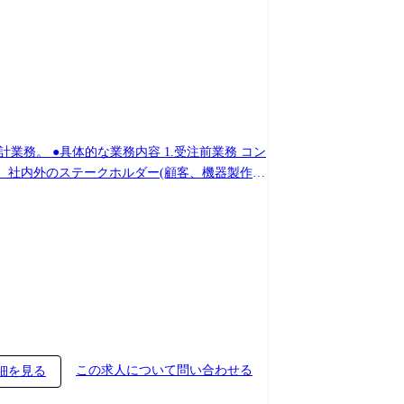
前業務 コン
て、社内外のステークホルダー(顧客、機器製作工
作成:全体システム構成図、ネットワーク構成
務:社内各部門(営業、機器製作工場、ソフト製作
よって担当する期間は様々ですが、大規模システ
この求人について問い合わせる
細を見る