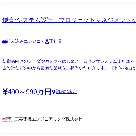
鎌倉/システム設計・プロジェクトマネジメント<
組み込みエンジニア
正社員
防衛省向けのレーダやカメラをはじめとするセンサシステムまたはネ
ム設計などの中から最適な業務をご担当いただきます。 【具体的には】 これまでのご経験やご志向性に応じて、以下の中から最適な業務をご担当いただきます。 ※数年単位でのプロジェ
クトとのなるため、入社時期により業務内容が異なります。 <設計業務> ●構想設計(※1) ●システム設計(※1) ●サブシステム設計 ●図面作成・規格作成 ●生産手配 ※1 ハードウェア/ソフトウ
ェアに関わらず最上位設計を担当します <プロジェクト管理業務> ●最終顧客に向けた提案・見積書作成 ●プロジェクト開始時のキックオフ ●最終顧客向け提出資料作成 ●三菱電機内製造部
門との調整 ●取引先との調整 ●出荷および出荷後の対応 【企業説明】 弊社は、三菱電機の開発・設計を担うパートナー企業として、設計開発を専門に事業展開をしており、半世紀にわたっ
490～990万円
勤務地未定
て蓄積してきた確かな技術を優れた技術者が継承・発展してきました
上ができる環境です。 【鎌倉事業所について】 三菱電機(株)鎌倉製作所を主要顧客として、防衛・宇宙事業を主軸に展開しています。各技術分野のスペシャリストが集結して、防衛装備品
や人工衛星の設計開発におこなっており、社会の安心・安全と豊かな
顧客との取引も拡大しています。
三菱電機エンジニアリング株式会社