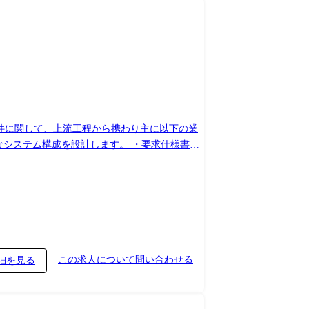
案件に関して、上流工程から携わり主に以下の業
試験規格・試験方案などの技術資料作成 2.
の
質等)、製造ベンダー、工事会社との折衝 ・進
わせ対応
この求人について問い合わせる
細を見る