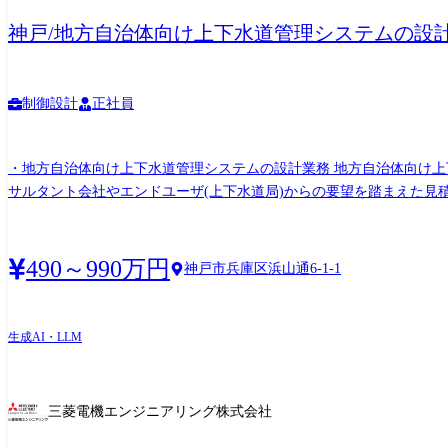
神戸/地方自治体向け上下水道管理システムの設
制御設計
正社員
・地方自治体向け上下水道管理システムの設計業務 地方自治体向け上下水道に付随する電
サルタント会社やエンドユーザ(上下水道局)からの要望を踏まえた見積
場)との折衝等を行います。 ①製作仕様とりまとめ:顧客との仕様打合
図、機器仕様書、ソフトウェア機能仕様書 等を作成します ③進捗管理:
部門、品質管理部門)との折衝 ⑥操作説明:機器納入後、顧客に対し
490～990万円
神戸市兵庫区浜山通6-1-1
ムになると複数年を超えるものもあり、複数人でチームを組んで担当
生成AI・LLM
三菱電機エンジニアリング株式会社