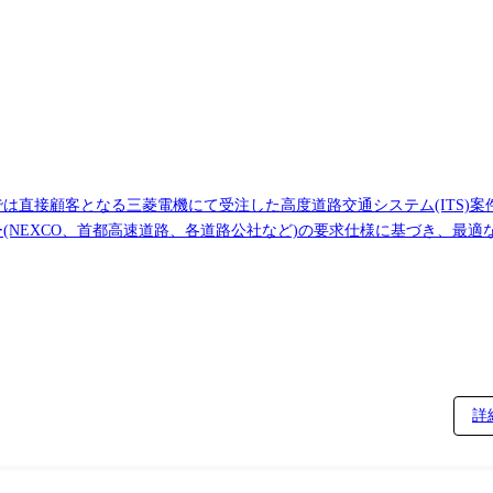
では直接顧客となる三菱電機にて受注した高度道路交通システム(ITS)
配規格書の作成 ・システム系統図、接続図の作成、ネットワーク検討 ・
、要求を満たすための開発業務を行います。 3.プロジェクト推進(PJ管理) プロジェクト
を担います。 ・調整業務:エンドユーザー、社内各部門(営業、調達、品
ルおよび手配機器の仕様確定 4.機器手配・管理 システム構築に不可欠な機器や補用品の
鎌倉製作所の専用システムを用いた手配業務 ・ベンダーへの技術的な問い合
詳