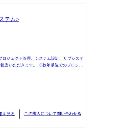
ステム>
プロジェクト管理、システム設計、サブシステ
分野のスペシャリストと切磋琢磨し、スキル向
らゆる可能性を求め、三菱電機グループ以外の
この求人について問い合わせる
細を見る