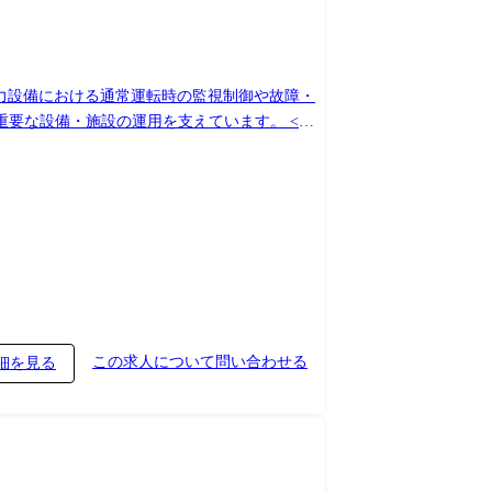
、電力設備における通常運転時の監視制御や故障・
要な設備・施設の運用を支えています。 <具
す。 ・パソコン、タッチパネル、PLCを用いた
ステムのソフト設計 三菱受配電総合監視制御シス
・アプリケーションプログラミング言語:Python・C♯・
ル等】 ・2D CADを用いた電気設計経験(配
・VB
この求人について問い合わせる
細を見る