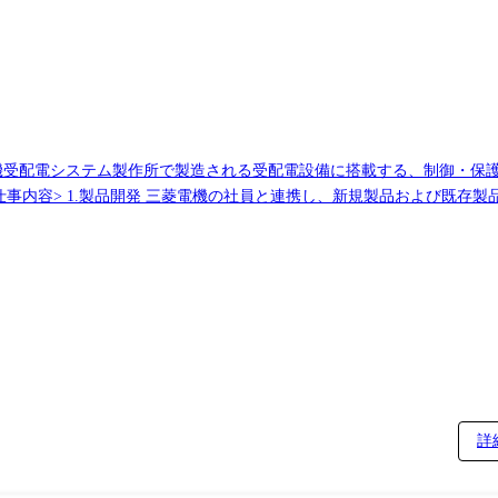
電機受配電システム製作所で製造される受配電設備に搭載する、制御・保
(2)ハードウェア設計:回路設計(アナログ/デジタル)、部品選定、基板設
実装、コーディング・デバッグ (4)試作対応:試作図面作成、製造部門
析および設計改善 2.生産設計 開発製品の量産移行支援及び、量産機種
:量産機種の製造ステータス管理、部品切替時期の調整 (3)生産性向上:
ます。 (1)不具合解析(原因究明)と是正措置の実行、再発防止策の立案 
(ガイオ・テクノロジー) [アプリ開発] 言語:C#,VB/開発環境:VisualStudio
詳