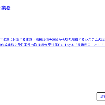
計業務
気・機械設備を遠隔から監視制御するシステムの設計業務。 ●具体的な業務内容 1.受注
作成業務 2.受注案件の取り纏め 受注案件における「技術窓口」とし
せ、社内関係部門(機器製作部門、ソフト製作部門)への仕様連絡 ②図面
全体工程(WBS)の管理 ④コスト管理:案件全体のコスト把握 ⑤調整業
てシステム取扱説明会を実施します ※案件期間としては、案件の規模に
することもあります
詳