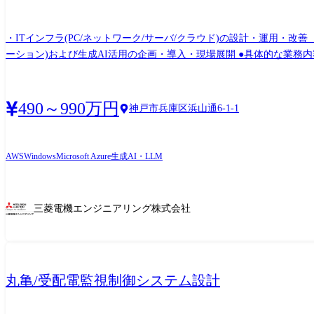
・ITインフラ(PC/ネットワーク/サーバ/クラウド)の設計・運用・
ーション)および生成AI活用の企画・導入・現場展開 ●具体的な業務内容 当社の情報システム部門にて、ご経験や適性に応じて担当業務を決定します。 ① ITインフラ領域 ・社内ネットワー
ク/サーバ/クラウド環境の設計・運用・改善 ・Microsoft 365/I
ー/ルールの策定・運用 ・インシデント対応 ・セキュリティ施策の現場
場展開 ④ユーザーサポート・運用改善 ・社内ヘルプデスク対応 ・問題の原因分析および再発防止策の立案・実施 ●使用言語、環境
490～990万円
神戸市兵庫区浜山通6-1-1
Power Platform 等) サーバ:Windows Server クラウド:AWS、Microsoft Az
AWS
Windows
Microsoft Azure
生成AI・LLM
三菱電機エンジニアリング株式会社
丸亀/受配電監視制御システム設計