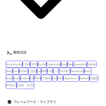
開発言語
ActionScript
CSS3
LESS
Kotlin
TypeScript
Rust
Dart
Assembler
Matlab
Shell
Java
HTML
C言語
Go
PHP
CSS
C++
VB.NET
JavaScript
Ruby
Scala
Swift
Python
C#
VBA
COBOL
Perl
SAS
Objective-C
Haskell
R言語
HTML5
SASS・SCSS
フレームワーク・ライブラリ