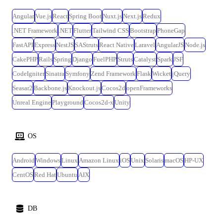
Angular
Vue.js
React
Spring Boot
Nuxt.js
Next.js
Redux
.NET Framework
.NET
Flutter
Tailwind CSS
Bootstrap
PhoneGap
FastAPI
Express
NestJS
SAStruts
React Native
Laravel
AngularJS
Node.js
CakePHP
Rails
Spring
Django
FuelPHP
Struts
Catalyst
Spark
JSF
CodeIgniter
Sinatra
Symfony
Zend Framework
Flask
Wicket
jQuery
Seasar2
Backbone.js
Knockout.js
Cocos2d
openFrameworks
Unreal Engine
Playground
Cocos2d-x
Unity
OS
Android
Windows
Linux
Amazon Linux
iOS
Unix
Solaris
macOS
HP-UX
CentOS
Red Hat
Ubuntu
AIX
DB