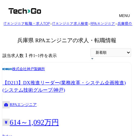
MENU
ITエンジニア転職・求人TOP
>
ITエンジニア求人検索
>
RPAエンジニア
>
兵庫県のエ
兵庫県 RPAエンジニアの求人・転職情報
1
該当求人数
件
1
~
1
件を表示
株式会社神戸製鋼所
【D213】DX推進リーダー(業務改革・システム企画推進)
(システム技術グループ/神戸)
RPAエンジニア
614～1,092万円