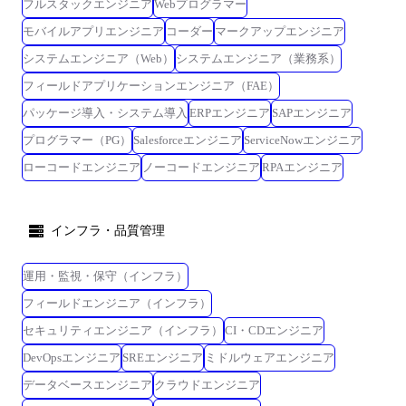
フルスタックエンジニア
Webプログラマー
モバイルアプリエンジニア
コーダー
マークアップエンジニア
システムエンジニア（Web）
システムエンジニア（業務系）
フィールドアプリケーションエンジニア（FAE）
パッケージ導入・システム導入
ERPエンジニア
SAPエンジニア
プログラマー（PG）
Salesforceエンジニア
ServiceNowエンジニア
ローコードエンジニア
ノーコードエンジニア
RPAエンジニア
インフラ・品質管理
運用・監視・保守（インフラ）
フィールドエンジニア（インフラ）
セキュリティエンジニア（インフラ）
CI・CDエンジニア
DevOpsエンジニア
SREエンジニア
ミドルウェアエンジニア
データベースエンジニア
クラウドエンジニア