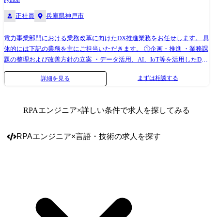
Python
正社員
兵庫県神戸市
電力事業部門における業務改革に向けたDX推進業務をお任せします。 具
体的には下記の業務を主にご担当いただきます。 ①企画・推進 ・業務課
題の整理および改善方針の立案 ・データ活用、AI、IoT等を活用したDX
企画・推進 ②プロジェクトマネジメント ・システム導入/改修プロジェ
まずは相談する
詳細を見る
クトの進行管理 ・ベンダコントロール、課題・リスク管理 ③業務の特徴
・業務部門と連携し、企画から実行まで一貫して担当 業務の都合等によ
り、会社の指示する業務への異動を命じることがあります。
RPAエンジニア
×詳しい条件で求人を探してみる
RPAエンジニア
×
言語・技術
の求人を探す