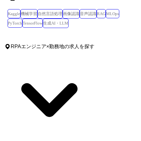
Kaggle
機械学習
自然言語処理
画像認識
音声認識
RAG
MLOps
PyTorch
TensorFlow
生成AI・LLM
RPAエンジニア
×
勤務地
の求人を探す