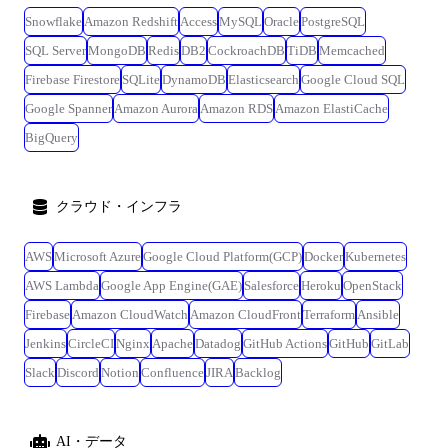
Snowflake
Amazon Redshift
Access
MySQL
Oracle
PostgreSQL
SQL Server
MongoDB
Redis
DB2
CockroachDB
TiDB
Memcached
Firebase Firestore
SQLite
DynamoDB
Elasticsearch
Google Cloud SQL
Google Spanner
Amazon Aurora
Amazon RDS
Amazon ElastiCache
BigQuery
クラウド・インフラ
AWS
Microsoft Azure
Google Cloud Platform(GCP)
Docker
Kubernetes
AWS Lambda
Google App Engine(GAE)
Salesforce
Heroku
OpenStack
Firebase
Amazon CloudWatch
Amazon CloudFront
Terraform
Ansible
Jenkins
CircleCI
Nginx
Apache
Datadog
GitHub Actions
GitHub
GitLab
Slack
Discord
Notion
Confluence
JIRA
Backlog
AI・データ