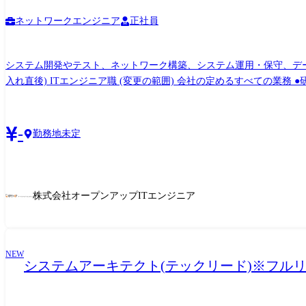
ネットワークエンジニア
正社員
システム開発やテスト、ネットワーク構築、システム運用・保守、デー
入れ直後) ITエンジニア職 (変更の範囲) 会社の定めるすべての業務 ●研修制度 最長3ヵ月間の自社内研修を行っております。 ●研修場所 東京 入社時の学習コース一例 CCNAコース 新試験に
対応したシスコ技術者認定試験取得に向けたネットワーク基礎知識を身
します。 LPICコース ●多くの企業が求める「Linuxサーバの運用ができる技術者」の育成に焦点を当てています。 ●Linuxサーバ運用業務に必要な一連の基礎知識を習得後、資格取得に向け
た試験対策を行います。 ●基礎知識の内、実務にも必要な部分は試験
-
勤務地未定
実習用PCを用意し、講義で学習した内容を実際に操作して理解を深め
株式会社オープンアップITエンジニア
NEW
システムアーキテクト(テックリード)※フル