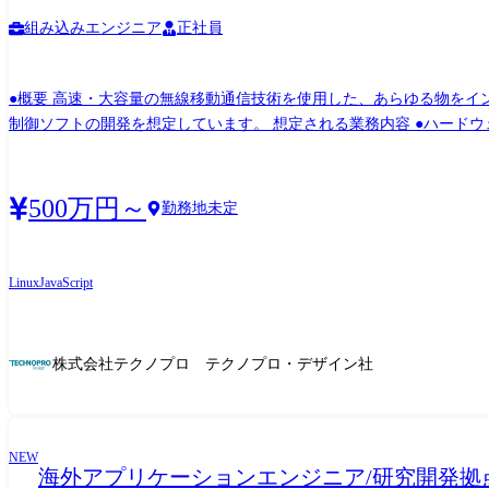
組み込みエンジニア
正社員
●概要 高速・大容量の無線移動通信技術を使用した、あらゆる物をイ
制御ソフトの開発を想定しています。 想定される業務内容 ●ハードウェア 5G規格スマートフォンの無線設計業務 ・アンテナ～RF回路設計、各種測定、シミュレーション ・試作準備、認証
試験 ・特性改善検討/構造検討 ●ソフトウェア 通信管理DB/Webアプ
価 ・トラブル対応、一次解析、再現試験、データ調査 【関われる製品・サービスの例】 イベント(スポーツ、エンタテインメント) 自動車(AD/ADAS、車内エンタテインメント、コネクテ
ッド) ロボット(自律動作、協調動作、手術ロボット) テレメトリー(気
500万円～
勤務地未定
故通報) 変更の範囲:会社の定める業務
Linux
JavaScript
株式会社テクノプロ テクノプロ・デザイン社
NEW
海外アプリケーションエンジニア/研究開発拠点