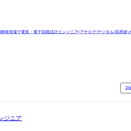
ub/Sub,★Dataplex,Dataflow etc ・Databricks,Snowflake ローコード/ノーコード: ・Power Automate /Power
ics,★Web4 プログラミング言語/FW: ・
.js,Vue.js,Nuxt.js ・LangChain/LangGraph,MLflow ・★MicrosoftAgentFramew
)の開発現場で電気・電子回路設計エンジニア(アナログ/デジタル/高周波
学習・ロボット言語モデル データベース: ・
 ・大規模プロジェクトにおいて、マネジメントに専任
ネジメントをバランスよく兼任しながら、柔軟性の高いチームをデリバリーします。
に下記施策も実施しております。 ①社内イベント参加時などの宿泊費・
詳
報共有会の開催 ④全体会議でのインタラクティブなセッションの実施 ⑤
エンジニア