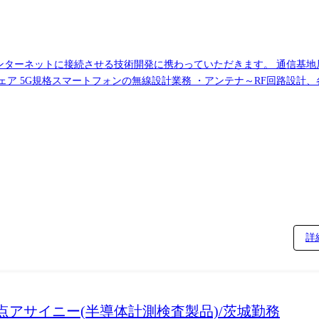
ンターネットに接続させる技術開発に携わっていただきます。 通信基地
リケーションの5G対応改修 ・Linux、Java環境でのアプリケーション
象、火山、河川、大気) 生産設備(生産状況、資材等トレーサビリティ) 
詳
アサイニー(半導体計測検査製品)/茨城勤務