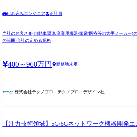
Factory,Synapse Pipelines,HDInsight,Event Hubs,Data Factory etc ・Google Cloud BigQuery,P
Apps,UiPath,Blueprism,AutomationAnywhere ・Dify,Gemini Enterprise,MS Copilot Studio EMTech: ・★量子コンピュータ,★Physical AI - Robot
組み込みエンジニア
正社員
Python,Java,TypeScript,Node.js ・Flask,FastAPI,SpringBoot,React,Next
★MCP,★MCPPythonSDK,★FastMCP,★ROS2 ・★A2A,★AP2 laC/CI: ・Terraform,CloudFormation,Ansible ・GitHubActions,AWSCodePipeline,AzureDevOps,Jenkins AIツール: ・
当社のお客さま(自動車関連/産業用機器/家電/医療等の大手メーカー
MSCopilotStudio,M365Copilot,ChatBot(ChatGPTライク) ・GitHubCopilot,★Devin,★v0 AIロボティクス: ・★SLAM,★Navigation,★強化学習・模倣
の範囲:会社の定める業務
各種RDS,NoSQL,★NewSQL,VectorDB,★GraphDB 監視/評価/セキュリティ: ・★Langfuse,★RAGAS,★RAGChecker,★mlFlow,★Datadog,Snyk ※1 ★印以外:D.Nodeに組織としてノウハウがあ
るもの ※2 2025年12月時点 ●キャリアについて D.Nodeでは、メンバーの志向性や強みに応じてキャリアを描くことが可能です。 ①スペシャリスト 特定の技術領域(クラウド、生成AI、ア
ーキテクチャなど)で高い専門性を発揮し、プロダクト開発(PD)や社内のコア技術を牽引します。 ②デリバリ/プレイングマネージャー
しチームをデリバリーします。 ・中〜大規模プロジェクトにおいて、開発とマ
400～960万円
勤務地未定
らに柔軟かつスケールの大きなキャリアを描くことが可能です。 ③エバンジェリスト ・社内だけでなく、社外の技術コミュニティや業界内でも高い影響力・知名度(エミネンス)を持ち、
SMEロールを担います。 ④シニアマネージャー ・複数案件を全体統括し、プロジェクト全体の収益性(P&L)の責任や、次なる投資(新規事業や大規模案件)の獲得までを含めた、ビジネスプ
ロデュースを担います。 ● 働き方 全メンバーフルリモートワークとなり、チャットやビデオ会議でコミュニケーションをとっています。 また、フレックス勤務制を導入しており、ご家庭
の都合により中抜け等にも対応しています。 さらなる業務推進のため
株式会社テクノプロ テクノプロ・デザイン社
による入社後の立ち上がりサポート ③LT会やPool単位での技術情
への訪問の可能性あり。
【注力技術領域】5G/6Gネットワーク機器開発