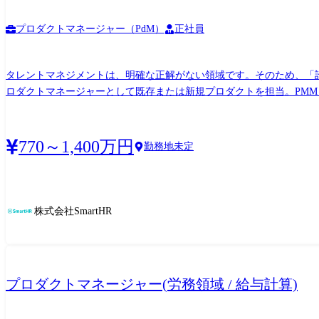
プロダクトマネージャー（PdM）
正社員
タレントマネジメントは、明確な正解がない領域です。そのため、「誰の何の
ロダクトマネージャーとして既存または新規プロダクトを担当。PM
価値を提供。立案した戦略や仮説の検証も行います。 具体的な業務は以下のとおりです。 ・プロダクトビジョン・目標・ロードマップの策定 ・開発アイテムの企画・優先順位付け ・ユー
770～1,400万円
勤務地未定
株式会社SmartHR
プロダクトマネージャー(労務領域 / 給与計算)