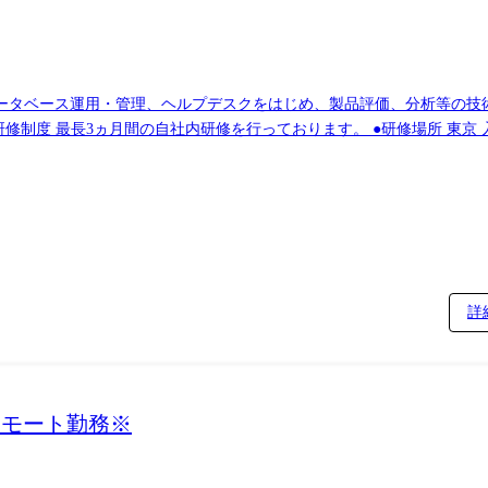
タベース運用・管理、ヘルプデスクをはじめ、製品評価、分析等の技術系
につけます。 ●企業内LANにおける小規模なネットワークの構築、
対策の中でも再度扱うため、単なる「資格取得」のみでなく、知識とスキ
ます。
詳
リモート勤務※