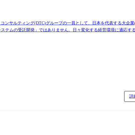
トーマツ コンサルティング(DTC)グループの一員として、日本を代表する大企
「システムの受託開発」ではありません。日々変化する経営環境に適応す
で「End to End(一気通貫)」で支援できる圧倒的な実績と難易度の高い
定、競争力の高いシステム全体のグランドデザイン、モダンなアプリケー
基幹業務システムから、ビッグデータを扱う大規模な情報系システムまで
・顧客の経営・ビジネス戦略を理解し、テクノロジー観点での課題ヒアリ
・提案(効果的なプレゼンテーションの実施) ②ハイトランザクション・ミッションクリティカ
、リアルタイム性、信頼性、拡張性(スケーラビリティ)、保守性に優れ
③クラウド運用の最適化・ガバナンス策定 ・クラウド移行後を見据えた、運用
ではなくD.Nodeでの過去案件を一部記載させていただきます
連携するクラウドサービス基盤の設計 ・自動車業界クライアント向け:
詳
れるデータの蓄積と再利用のためのDB基盤構築 ・電気通信事業クライア
スのクラウド移行 ・電気ガス事業クライアント向け:生成AIアプリケーショ
ョン ビジネスのスピードに合わせ、モダンな開発環境を採用し
Bedrock,SageMaker,Knowledge Base for
AI Search, Prompt Flow etc ・Google Cloud Vertex AI,Agent Engine,Vertex