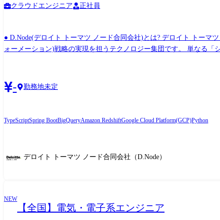
クラウドエンジニア
正社員
● D.Node(デロイト トーマツ ノード合同会社)とは? デロイト 
ォーメーション)戦略の実現を担うテクノロジー集団です。 単なる
革します。業界の深い知見と高度な技術力を武器に、戦略構想から開発・運用ま
顧客の戦略的IT投資に対して、パブリッククラウドの採用計画の策
用コストの適正化等を担当いただきます。 ミッションクリティカルな
-
勤務地未定
具体的な業務 ①クラウド採用計画の策定と最上流の提案(最上流) 
ョン刷新に向けたロードマップ策定 ・高度な専門技術をクライアント(経営層・IT部門)へ説明
ルなシステム設計 ・大規模かつ大量のデータ処理が走る環境において
TypeScript
Spring Boot
BigQuery
Amazon Redshift
Google Cloud Platform(GCP)
Python
AWS / Azure / Google Cloud などの特性を見極めたマルチクラウド/ハイブリッドクラウドのグランドデザイン 
コスト(FinOps)の適正化、およびエンタープライズ環境における高度なセキュリティ・ガバナンス設計 ● 案件事例 ※本求人だけ
※ ・自動車業界クライアント向け:複数システムのデータを一元的に
デロイト トーマツ ノード合同会社（D.Node）
グローバル基盤構築 ・自動車業界クライアント向け:車両から発信さ
けるAPIリアルタイム連携構築 ・小売業クライアント向け:オンプレミ
本番開発におけるRAGチューニング・評価など対応 ・デジタル通貨のパイロット実験のアドバイザリー ●取り扱うソリューシ
ています。 開発手法: アジャイル(スクラム開発) ※クライアントや案件属性によって変更あり。 Cloud: ・AWS,Azure,Google Cloud,OCI AI/ML: ・AWS 
NEW
【全国】電気・電子系エンジニア
Amazon Bedrock etc ・Azure AI Foundry,OpenAI Service,Machine Learning,
NIM,NeMo,Omniverse,Databricks - Agent Bricks データ基盤/活用: ・AWS Redshift / Athena,Glue,Kinesis Data Analytics,EMR,Kinesis + SNS/SQS,Glue Studio etc ・Azure Synapse Analytics,Data