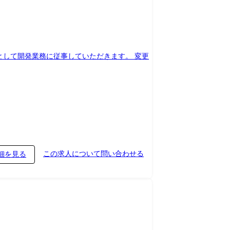
ork,★SemanticKernel,AutoGen ・
)として開発業務に従事していただきます。 変更
 ※上記の経験を経て、さ
交通費の補助 ②バディ制度・コーチ制度など
この求人について問い合わせる
細を見る
地方での懇親会開催 ※状況により、出社・顧客先