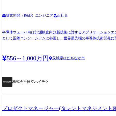
研究開発（R&D）エンジニア
正社員
半導体ウェーハ向け計測検査向け新技術に対するアプリケーションエ
として国際コンソーシアムに参画し、世界最先端の半導体技術開発に
見とその解決だけでなく、次世代の当社製品開発に活かせるように、顕在化した課題や
イニーとして現地に駐在し、最先端デバイスやプロセスの検査計測課
ソフトでは実現が難しい場合には、それらの仕様の定義、ソフトウェアの試作評
556～1,000万円
茨城県ひたちなか市
1～2年は日本で勤務し、装置操作の習得や開発経験を積んでいただ
国内で築いていただきます。帰任後も海外顧客との連携や海外出張の
株式会社日立ハイテク
プロダクトマネージャー(タレントマネジメント領