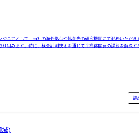
ンジニアとして、当社の海外拠点や協創先の研究機関にて勤務いただき
取り組みます。特に、検査計測技術を通じて半導体開発の課題を解決す
アプリケーション事例を社内開発チームにフィードバックします。 【職務詳細】 研
題を見つけ、それを解決するソリューションの開発を行います。既存の
価を行います。 ※業務割合イメージ:研究開発(約60%)アプリケーション開発
きます。アサイニー期間は2年程度であり、帰任後はその経験を活かして
機会があり、グローバルにご活躍いただけます。
詳
域)