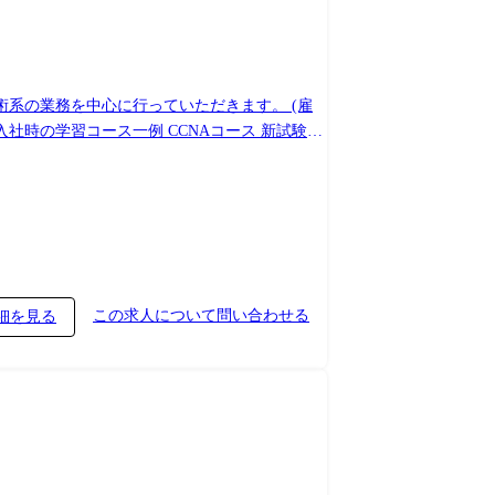
の業務を中心に行っていただきます。 (雇
運用、トラブル対応などが行えるレベルまで到達
ルの定着を目指して学習します。 ●1人1台の
この求人について問い合わせる
細を見る