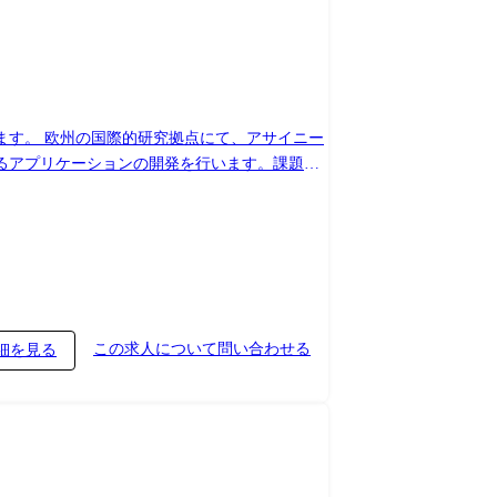
ます。 欧州の国際的研究拠点にて、アサイニー
るアプリケーションの開発を行います。課題発
究開発拠点のアサ
装置やソフトウェアを用いますが、既存装置や
(約20%)その他(約20%) 入社後、
アプリケーションエンジニアとしてのキャリアを
この求人について問い合わせる
細を見る