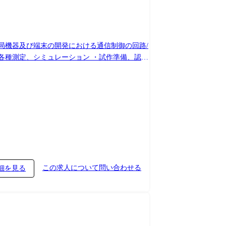
局機器及び端末の開発における通信制御の回路/
詳細設計 ・マスタ変更作業、案件強化試験、性能評
医療(遠隔医療、バイタルデータ) レスキュー(事
この求人について問い合わせる
細を見る