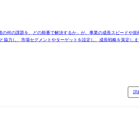
課題を、どの順番で解決するか」が、事業の成長スピードや規模に大きく影響しま
Mと協力し、市場セグメントやターゲットを設定し、成長戦略を策定し
ザーインタビューと課題設定 ・課題解決の要件定義・投資対効果の判断 ・指標設計・データ分析など ※業務内容変更範囲:会社の定める業務
詳