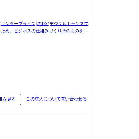
業(エンタープライズ)のDX(デジタルトランスフ
るため、ビジネスの仕組みづくりそのものを変
案件が集まる環境です。 ● 業務内容
ションアーキテクチャ設計、およびクラウド運
様々なシステムに携わることが可能です。 ●
ング、課題抽出、およびクラウド・アプリケーシ
た最適なシステムアーキテクチャのデザイン ・
車両から発信される情報を集約、管理、活用する
この求人について問い合わせる
細を見る
ント向け:デジタルマーケティングシステムにお
ン(RAG/AIエージェント)のプロトタイプ、
 AI Search,Gemini Enterprise etc ・NVIDIA