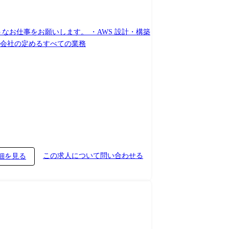
うなお仕事をお願いします。 ・AWS 設計・構築
構築 ・Salesforce 設計・構築 （雇入れ直後） ITエンジニア職 （変更の範囲） 会社の定めるすべての業務
この求人について問い合わせる
細を見る