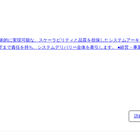
を、技術的に実現可能な、スケーラビリティと品質を担保したシステムアー
リバリー全体を牽引します。 ●経営・事業を支えるシステムアーキテクチャの方向性検
グ、実装リード ●開発チームのリーダーとして、コードレビューや技術指
nAI API / Vertex AI / SageMaker / Elasticsearch ●インフラ: AWS / GCP / Az
AIツール (ChatGPT / Copilot / Cursor / Claude 等) / その他デ
詳