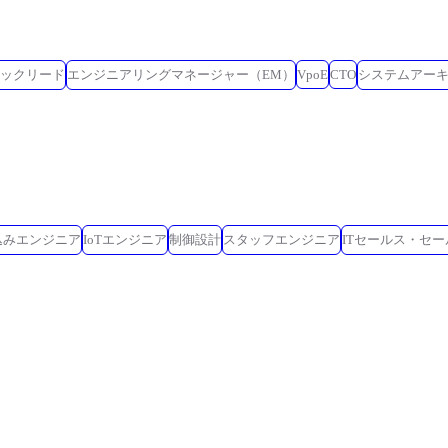
ックリード
エンジニアリングマネージャー（EM）
VpoE
CTO
システムアー
込みエンジニア
IoTエンジニア
制御設計
スタッフエンジニア
ITセールス・セ