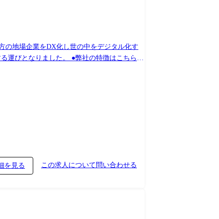
 地方の地場企業をDX化し世の中をデジタル化す
 ・某弁護士事務所向け基幹システム開発(PHP、
この求人について問い合わせる
細を見る