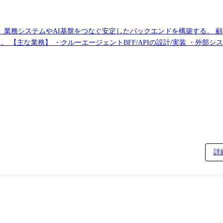
担い、業務システムやAI基盤をつなぐ安定したバックエンドを構築する。
、状態管
どのバックエンド実装 ・顧客
ケストレーション/LLM呼び出し、業務システム連携、非機能要件を考慮
障害対応を踏まえた品質改善 ・フロントエンジニア、テックリードと連携した仕様整理/機能改善 ●業務の変更の範囲:会社内でのすべての業
詳