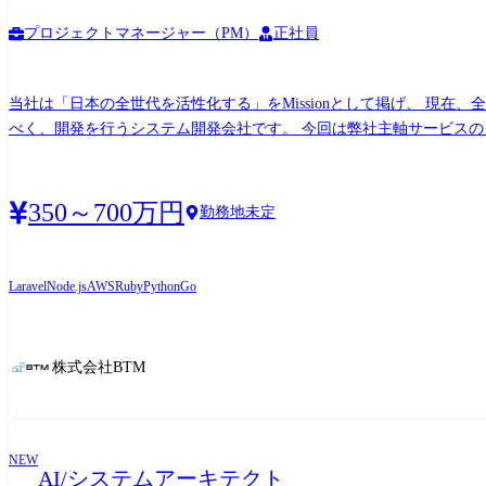
プロジェクトマネージャー（PM）
正社員
当社は「日本の全世代を活性化する」をMissionとして掲げ、 現在
べく、開発を行うシステム開発会社です。 今回は弊社主軸サービスの『受託開発』をさらに拡大するべく、 増員として経験のある方を募集する運びとなりました。 ●弊社の特徴はこちら!!
1.一人一人が自走し成長できるよう、”自律型のフルスタックエンジニア”を創出! 2.クライアントと対等な立場で"一緒に"作っていく開発スタイル! 3.複数サービ
多種多様なキャリアを選択可能! 3つのキャリアコースからご志向に合わせたキャリア選択◎ 4."営業力"を強みに、幅広い企業と連携し様々な
業種を絞っていないため、 PHP、Java、Ruby、Python、Goなど様々な技術・環境の案件に関われます。 (ゲーム会社、大
350～700万円
勤務地未定
・ブランド等のリストアプリに伴う開発案件(Go言語) ・CMSを使用したEC
Laravel) 5.地方にも様々拠点があるので、先々UIターンなども可能! 自身の地元で…希望する地域で…就業することが可能です♪ 6.地方創生の一端を担う事ができる! 7.明確な「評価制度(等級
評価制度)」があるからこそ、 成長しやすい!目標が設定しやすい!市場価値を高めやすい! 8.圧倒的なチーム力! リモートでもコミュニケーション
Laravel
Node.js
AWS
Ruby
Python
Go
課題解決や組織作りに注力しています。 未完成な企業だからこそ、学べること、 挑戦できること、経験できることの幅はとても広いです。 また、未完成だからこそ社員が働きやすい環境
に これからも成長していけると我々は感じております。
株式会社BTM
NEW
AI/システムアーキテクト