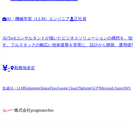
AI・機械学習（LLM）エンジニア
正社員
AI/Techコンサルタントが描いたビジネスソリューションの構想
す。フルスタックの幅広い技術基盤を背景に、設計から開発、運用保守まで責任を持ち、システムデ
討と設計 ●AI/MLを活用したシステムの技術選定、プロトタイピン
発プロセス全体の生産性向上を主導 使用技術詳細 ●言語・FW・バックエンド: Python / Java / Rust / Go 等 ●フロント・バック: React / Next.js / Nuxt.js / Node.js / Express.js / Django / Spring Boot
等 ●AI/ML/RAG: TensorFlow / PyTorch / Hugging Face / LangChain / Ope
-
勤務地未定
Kubernetes / GitHub / CI/CD (GitHub Actions 等) / 生成
種ソフトウェア プロジェクト例 ・ヘルスケア業界: 社内基幹プロセスを担うWebシステム構築 ・エネルギー業界: 臓器システム刷新プロジェクト ・自治体: 警察システム刷新プロジェクト
・石油業界: 保全管理システム開発プロジェクト
生成AI・LLM
Kubernetes
TensorFlow
Google Cloud Platform(GCP)
Microsoft Azure
AWS
株式会社pragmateches