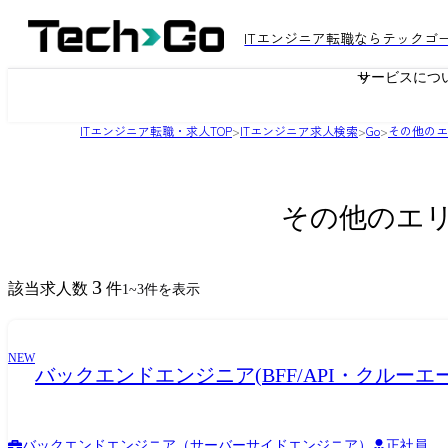
ITエンジニア転職ならテックゴ
サービスにつ
ITエンジニア転職・求人TOP
>
ITエンジニア求人検索
>
Go
>
その他のエ
その他のエリ
3
該当求人数
件
1
~
3
件を表示
NEW
バックエンドエンジニア(BFF/API・クルー
バックエンドエンジニア（サーバーサイドエンジニア）
正社員