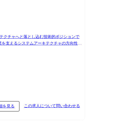
キテクチャへと落とし込む技術的ポジションで
導を実施 ●システムデリバリー経験を活かし、開
ure / IaC (Terraform 等) ●その他: Docker /
ータ処理・分析、メッセージング、ワークフロー、監視、セキュリティ等の各
この求人について問い合わせる
細を見る