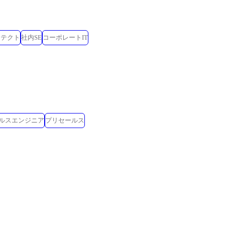
キテクト
社内SE
コーポレートIT
ールスエンジニア
プリセールス