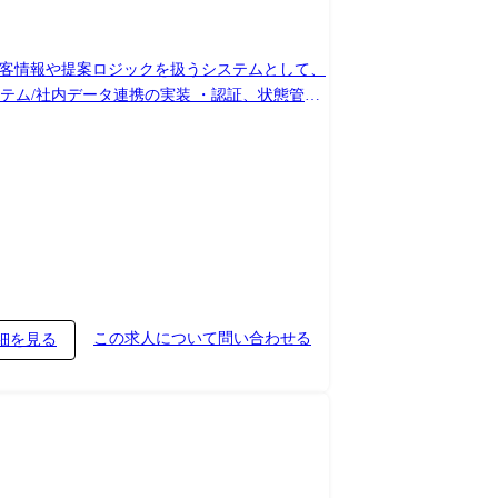
 顧客情報や提案ロジックを扱うシステムとして、
した実装 ・単体/結合テスト、自動化、性能/
務
この求人について問い合わせる
細を見る