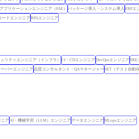
アプリケーションエンジニア（FAE）
パッケージ導入・システム導入
ERPエ
コードエンジニア
RPAエンジニア
キュリティエンジニア（インフラ）
CI・CDエンジニア
DevOpsエンジニア
SR
サーバーエンジニア
品質コンサルタント・QAマネージャー
SET（テスト自動
ジニア
AI・機械学習（LLM）エンジニア
データエンジニア
MLopsエンジニア