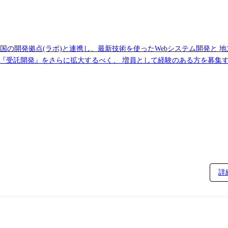
、全国の開発拠点(ラボ)と連携し、最新技術を使ったWebシステム開発と
スを展開しているからこそ、
案件を確保! 案件に関しては、意図的に業界・
手EC、メーカー、スタートアップベンチャーなどなど) ≪案件例≫
サイト構築(Java) ・ECサイトのAWS運用、構築(Python、AWS)
を活発に取り、 部署全体がチームとなって
詳