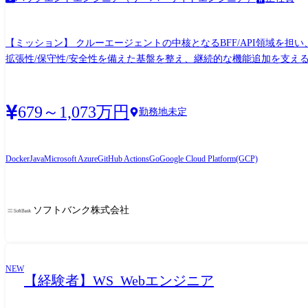
【ミッション】 クルーエージェントの中核となるBFF/API領域を
拡張性/保守性/安全性を備えた基盤を整え、継続的な機能追加を支える。 【主な業務】 ・クルーエージェントBFF/APIの設計/実装 ・外部システム/社内データ連携の実装 ・認証
理、データ永続化、運用設計 ・AIワークフローとのインターフェース設計/実装 【具体的な業務】 ・BFF(Router/State)やAPI Router、Context管理、履歴管理な
情報、接客履歴、提案ロジックに関連するデータモデル設計 ・AIオー
679～1,073万円
勤務地未定
Docker
Java
Microsoft Azure
GitHub Actions
Go
Google Cloud Platform(GCP)
ソフトバンク株式会社
NEW
【経験者】WS_Webエンジニア