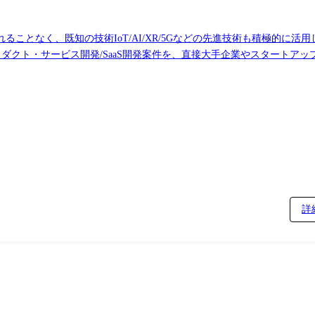
ことなく、既知の技術IoT/AI/XR/5Gなどの先進技術も積極的に
高いプロダクト開発に携わることができ
に影響を与えることができます。対応範囲も製品開発責任者の要望に対
関わる領域まで幅広く関わっている為、当社の中で技術の幅を広げることができます。 
て開発しております。当社自社内ではWEBアプリケーション開発だけで
求められるニーズに合わせて自社内でスキルチェンジができる 当社で
と先進技術(IoT/AI/XR/5G等)のエンジニアが所属しており、ニーズに合
とが可能です。当社ではある分野で優秀なスキルを持つメンバーは他分
詳
を推進しています。 当社ではIoT/UI・UX/クラウド/bigdata
aravel),AWS ◎対応フェーズ:提案、要件定義、基本・詳細設計、開発、テスト、保守 大手商社向けグループフ
のDX組織立上げの支援を行います。 グループ各社へ財務部門が持つ情
がら進めていきます。 ◎開発環境: ◎対応フェーズ:コンサルティン
開発メンバーの指示などを行っております。 AWSなどのクラウドを活