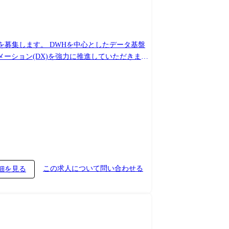
を募集します。 DWHを中心としたデータ基盤
ーション(DX)を強力に推進していただきま
Google BigQuery, Databricks ・データ処理基盤:
/データアプリケーション: Tableau, Power BI, AWS
得し、顧客業務への理解を深めていただくことを
この求人について問い合わせる
細を見る