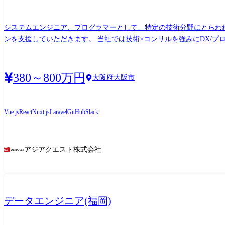
システムエンジニア、プログラマーとして、特定の技術分野にとらわれる
ンを支援していただきます。 当社では技術×コンサルを強みにDX/プロダクト・サービス開発/SaaS開発案件を、直接大手企業やスタートアップ系企業から多くご相談いただいており、顧
客・市場に寄り添いつつも社員にとってやりがいのある案件に多く携わっております。 当社のSE・PGの特徴 1,有名SaaSサービスなど市場ニーズの
る 国産で有名なMA(Marketing Automation)のSaaSサービス、CRM(Customer Relationship Management)製品、レストラン予約管理SaaSサービスなど、世の中でニーズの高いプロダクト開発に関
して主要なポジションを当社で対応しており、製品開発の方針や戦略
380～800万円
大阪府大阪市
リケーションに関わる部分や、アーキテクチャやAWS/Azure等のインフラに
大手企業のサービスに携わることができる 大手通信キャリアのオンライン販売サービス、大手車メーカーのサブスクリプションサービスやコネクティッドカー、大手採用支援企業サイトの
先進化など、世の中にインパクトがある企業のサービスを当社が主導し
Vue.js
React
Nuxt.js
Laravel
GitHub
Slack
開発、業務システム開発など幅広く対応でき、世の中からニーズが高いサービス開発に携わること可能です。 3,時代に
は多様なIT技術(Cloud/UI・UX/WEB/Mobile/業務システム)
合わせた開発経験を転職せずに当社内でスキルチェンジを実施するこ
アジアクエスト株式会社
チェンジの実績も多数あります。 プロジェクト例 大手ゼネコン向け業務DX推進プロジェクト 大手ゼネコンの建物の企画・設計から施工、竣工後の維持管理・運営までの各情報を全てデジ
タル化し、それらを仮想空間上にリアルタイムに再現する「デジタルツイン」
行います。 ◎開発環境:React(/Nuxt.js),TypeScript, Three.js, PHP(L
門のDX支援 大手商社にてグループファイナンスを提供している部門
データエンジニア(福岡)
なデジタルプラットフォームの立上げなどを、クライアントと相談しな
スト、保守 国産No1 SaaSプロダクト開発のPM業務 国産No1のユーザ数を誇るSaaSプロダクト開発のPM業務を実施しています。 製品戦略・企画との要件定義、UIUX部門との要件定義など
を行いつつ、システム開発方針提案・見積・スケジュール管理、設計/