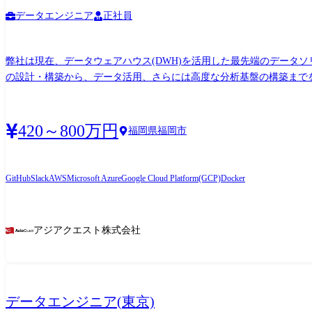
案・推進も実施しております。 ◎開発環境:Ruby on Rails,Vue.js/React,AWS 
データエンジニア
正社員
企業へ無期雇用派遣となる可能性があります 【変更の範囲※1】 会社内の全ての業務、客先の業務、将来的に出向を実施した場合は出向先の全ての業務(ただし本人と相談の上で決定しま
す) ※1 「変更の範囲」とは、将来の配置転換などによって変わり得
弊社は現在、データウェアハウス(DWH)を活用した最先端のデータ
の設計・構築から、データ活用、さらには高度な分析基盤の構築までを
す。 【具体的な仕事内容】 ・顧客の課題ヒアリングからのソリューション提案、顧客との要件定義 ・データウェアハウス/データレイクの設計・構築・運用・改善 ・BIツールや分析基盤の
導入・運用支援、データ可視化 ・データ活用のためのルール整備とセキュリティ強化 【使用技術(例)】 ・クラウドプラットフォーム: AWS (S3, Kinesis, SQS等), Azur
Hubs等), GCP (Cloud Storage, Pub/Sub等) ・データベース: PostgreSQL
420～800万円
福岡県福岡市
Python, SQL, Java ・ETL/ELT サービス: TROCCO, Fivetran, Talend, d
QuickSight, Looker, Streamlit ・その他: Git, Docker, Terraform メインとなる顧客業界は小売・流通業界となりますが、お客様の課題解決のため、その他の業界のプロジェクトにも積極的に取
り組んでいます。 特定の業界経験や深い知識は入社時点では必須で
GitHub
Slack
AWS
Microsoft Azure
Google Cloud Platform(GCP)
Docker
期待しています。 データエンジニアとして幅広いフィールドで活躍したいという意欲のある方を歓迎します。 顧客課
て、自身のスキルセットを柔軟に変容させながら、データ技術の進化と共に、自らも成長し続ける
無期雇用派遣となる可能性があります 【変更の範囲※1】 会社内の全ての業務、客先の業務、将来的に出向を実施した場合は出向先の全ての業務(ただし本人と相談の上で決定します) ※1
アジアクエスト株式会社
「変更の範囲」とは、将来の配置転換などによって変わり得る就業場
データエンジニア(東京)