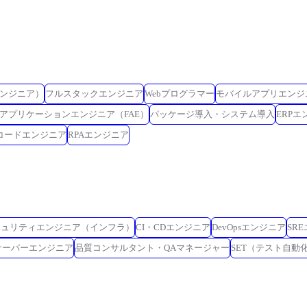
ンジニア）
フルスタックエンジニア
Webプログラマー
モバイルアプリエンジ
アプリケーションエンジニア（FAE）
パッケージ導入・システム導入
ERPエ
コードエンジニア
RPAエンジニア
キュリティエンジニア（インフラ）
CI・CDエンジニア
DevOpsエンジニア
SR
サーバーエンジニア
品質コンサルタント・QAマネージャー
SET（テスト自動