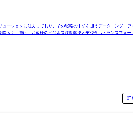
◎対応フェーズ:要件定義、基本・詳細設計、開発、テスト、保守 ※担当案件によっては当社正社員として、客先
る就業場所・業務の範囲を指します。
ソリューションに注力しており、その戦略の中核を担うデータエンジニア
幅広く手掛け、お客様のビジネス課題解決とデジタルトランスフォーメ
e (Blob Storage, Event
, MySQL, DynamoDB ・データウェアハウス: Snowflake, Amazon Redshift, 
bt, AWS Glue, Azure Data Factory, Google Cloud Dataflow ・BIツール
はありませんが、プロジェクトを通じて様々な業界のドメイン知識を習
題の解決やプロジェクトの成功を最優先にITプロフェッショナルとし
意欲のある方をお待ちしています。 ※担当案件によっては当社正社員として、客先企業へ
詳
所・業務の範囲を指します。