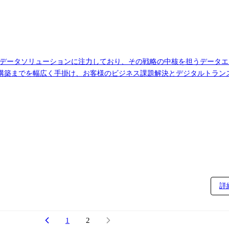
築までを幅広く手掛け、お客様のビジネス課題解決とデジタルトランス
ェクトを通じて様々な業界のドメイン知識を習得し、顧客業務への理解
フェッショナルとして、自身のスキルセッ
当案件によっては当社正社員として、客先企業へ無期雇用派遣となる可
詳
ます。
1
2