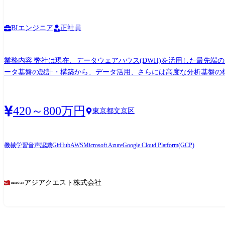
BIエンジニア
正社員
業務内容 弊社は現在、データウェアハウス(DWH)を活用した最先端のデータソリューションに注力しており、その戦略の中核を担うデータエンジニアを募集します。DWHを中心としたデ
ータ基盤の設計・構築から、データ活用、さらには高度な分析基盤の構
だきます。 具体的な仕事内容 ●顧客の課題ヒアリングからのソリューション提案、顧客との要件定義 ●データウェアハウス/データレイクの設計・構築・運用・改善 ●BIツールや分析基盤の
導入・運用支援、データ可視化 ●データ活用のためのルール整備とセキュリティ強化 使用技術(例) ●クラウドプラットフォーム: AWS (S3, Kinesis, SQS等), Azure (Blob Storage, Event Hubs等),
GCP (Cloud Storage, Pub/Sub等) ●データベース: PostgreSQL, MySQL, DynamoDB ●データウェアハウス: Snowflake, Amazon Redshift, Google BigQuery, Databricks ●データ処理基盤: Python, SQL,
420～800万円
東京都文京区
Java ●ETL/ELT サービス: TROCCO, Fivetran, Talend, dbt, AWS Glue, Azure Data Factory, Google Cloud Dataflow ●BIツール/データアプリケーション: Tableau, Power BI, AWS QuickSight, Looker,
Streamlit ●その他: Git, Docker, Terraform メインとなる顧客業界は小売・流通業界となりますが、お客様の課題解決のため、その他の業界のプロジェクトにも積極的に取り組んでいます。 特
定の業界経験や深い知識は入社時点では必須ではありませんが、プロジ
機械学習
音声認識
GitHub
AWS
Microsoft Azure
Google Cloud Platform(GCP)
ータエンジニアとして幅広いフィールドで活躍したいという意欲のある方を歓迎します。 顧客課題の解決やプロジェクトの成功を最優先にITプロ
トを柔軟に変容させながら、データ技術の進化と共に、自らも成長し続ける意欲のある方をお待ちしています。 ※担
能性があります 【変更の範囲※1】 会社内の全ての業務、客先の業務、将来的に出向を実施した場合は出向先の全ての業務(ただし本人と相談の上で決定します) ※1 「変更の範囲」とは、
アジアクエスト株式会社
将来の配置転換などによって変わり得る就業場所・業務の範囲を指し