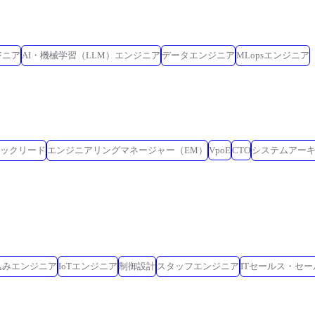
ジニア
AI・機械学習（LLM）エンジニア
データエンジニア
MLopsエンジニア
ックリード
エンジニアリングマネージャー（EM）
VpoE
CTO
システムアー
込みエンジニア
IoTエンジニア
制御設計
スタッフエンジニア
ITセールス・セ