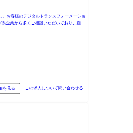
活用し、お客様のデジタルトランスフォーメーショ
する企画/提案・要件定義・設計・実装などアプ
2,世の中に影響力がある
なくモバイルアプリ、インフラ構築、UIUX
わせた技術分野での開発経験を積むことやキャリアプランに
野でも成果を出すという考え方があり、スキル
この求人について問い合わせる
細を見る
の技術分野を提供しており、某社の業務DXの推進を
ァイナンス部
報のスムーズな提供や、グループ全体で利用可能
グ、提案、要件定義、基本・詳細設計、開発、テ
用したシステムの運用・保守に関する計画も立