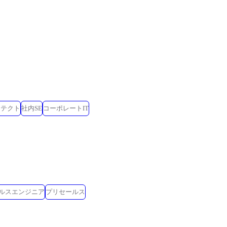
キテクト
社内SE
コーポレートIT
ールスエンジニア
プリセールス