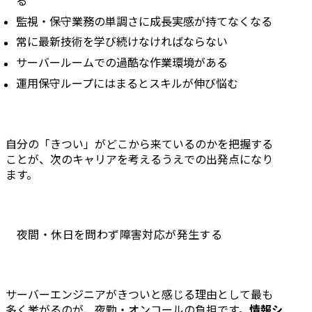
る
「きつい環境」を回避するための転職・就職先の見極め方
運用保守中心か構築フェーズも担えるか
監視・保守業務の単調さに成長実感が持てなくなる
SES・多重下請けか自社開発・直請けか
常に最新技術を学び続けなければならない
夜勤・オンコール体制はどうなっているか
リモートワークは可能かどうか
サーバールームでの過酷な作業環境がある
きついだけではないサーバーエンジニアの魅力
運用保守ループにはまるとスキルが伸び悩む
未経験でも挑戦しやすく安定した需要がある
構築フェーズに進むと年収600万円以上が狙える
社会インフラを支えるやりがいと達成感がある
クラウド化・AI普及でインフラ需要がむしろ拡大している
自分の「きつい」がどこから来ているのかを把握する
クラウド・SRE・ITコンサルなどへのキャリアパスが豊富にある
ことが、次のキャリアを考えるうえでの出発点になり
スキルが会社に依存しないので独立・フリーランスの道もある
ます。
まとめ
よくある質問
サーバーエンジニアは未経験からでもなれますか？
夜間・休日を問わず障害対応が発生する
「きつい環境」を避けるにはどんな職場を選べばよいですか？
サーバーエンジニアはリモートワークできますか？
サーバーエンジニアはAI時代でも将来性がありますか？
サーバーエンジニアがきついと感じる理由として最も
多く挙がるのが、夜勤・オンコールの負担です。
情報シ