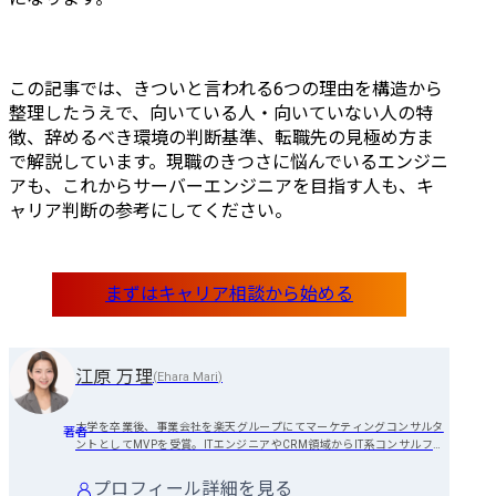
この記事では、きついと言われる6つの理由を構造から
整理したうえで、向いている人・向いていない人の特
徴、辞めるべき環境の判断基準、転職先の見極め方ま
で解説しています。現職のきつさに悩んでいるエンジニ
アも、これからサーバーエンジニアを目指す人も、キ
ャリア判断の参考にしてください。
江原 万理
(
Ehara Mari
)
大学を卒業後、事業会社を楽天グループにてマーケティングコンサルタ
著者
ントとしてMVPを受賞。ITエンジニアやCRM領域からIT系コンサルファ
ームへの転職支援に強みを持つ。特に面接対策を強みとしており、量・
質ともに業界トップクラスの転職成功率を有する。
プロフィール詳細を見る