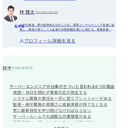
林 健太
(
Hayashi Kenta
)
大学卒業後、野村證券株式会社に入社。資産コンサルティング営業に従
監修者
事し、課長代理として大企業の財務戦略支援にも携わる。事業承継・
M&A案件において大手コンサルティングファームと連携し、オーナー経
営者に対する財務・資本戦略支援を実行。複数回の全国表彰受賞。

プロフィール詳細を見る
また、支店の採用責任者として採用戦略の立案・運用実務を担い、新人
育成まで担当。 その後、「一人ひとりのキャリアに向き合い、長期的に
活躍頂ける転職を支援したい」という想いからMyVisionに参画。 現在
は、戦略・総合コンサルティングファーム、FAS、M&A仲介といったハ
イエンド領域を中心に転職支援を担当。 職務経歴書設計から面接対策な
目次
ど一貫して伴走。
CONTENTS
サーバーエンジニアの仕事がきついと言われる6つの理由
夜間・休日を問わず障害対応が発生する
システム障害の責任を一手に担うプレッシャーがある
監視・保守業務の単調さに成長実感が持てなくなる
常に最新技術を学び続けなければならない
サーバールームでの過酷な作業環境がある
運用保守ループにはまるとスキルが伸び悩む