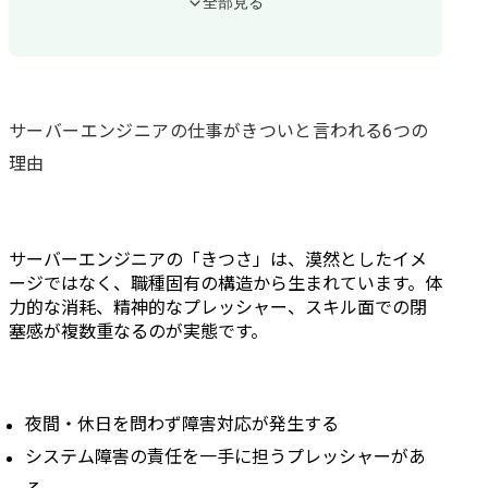
全部見る
サーバーエンジニアが「きつい」と感じやすい人の特徴
夜勤・休日出勤を極力避けたい人
プレッシャーやストレスに弱い人
単調な繰り返し作業に苦痛を感じる人
リモートワーク中心の働き方を希望する人
サーバーエンジニアの仕事がきついと言われる6つの
サーバーエンジニアに向いている人の特徴
インフラや機器への純粋な興味がある人
理由
責任感が強く細部まで正確に確認できる人
突発的なトラブルにも冷静に対応できる人
今の職場を辞めるべき環境かどうかの判断基準
夜勤・オンコールの改善を申し出ても取り合ってもらえない
サーバーエンジニアの「きつさ」は、漠然としたイメ
構築・設計フェーズへの異動が制度的に存在しない
ージではなく、職種固有の構造から生まれています。体
SES・多重下請け構造で裁量や条件交渉の余地がない
力的な消耗、精神的なプレッシャー、スキル面での閉
残業・休日対応が常態化しているのに評価や給与に反映されない
塞感が複数重なるのが実態です。
現職のサーバーエンジニアが「きつい」状況を打開するための考え方は3つ
きつさの原因が「職種」なのか「環境」なのかを切り分ける
クラウドや構築スキルを習得して社内での立ち位置を変える
夜間・休日を問わず障害対応が発生する
転職を視野に入れて自分の市場価値を客観的に把握する
システム障害の責任を一手に担うプレッシャーがあ
サーバーエンジニアのキャリア相談ならテックゴーにおまかせ