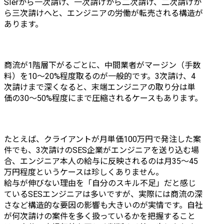
SIerから一次請け、一次請けから二次請け、二次請けか
ら三次請けへと、エンジニアの労働が転売される構造が
あります。
商流が1階層下がるごとに、中間業者がマージン（手数
料）を10〜20%程度取るのが一般的です。3次請け、4
次請けまで深くなると、末端エンジニアの取り分は単
価の30〜50%程度にまで圧縮されるケースもあります。
たとえば、クライアントが月単価100万円で発注した案
件でも、3次請けのSES企業がエンジニアを送り込む場
合、エンジニア本人の給与に反映されるのは月35〜45
万円程度というケースは珍しくありません。

給与が伸びない理由を「自分のスキル不足」だと感じ
ているSESエンジニアは多いですが、実際には商流の深
さなど構造的な要因の影響も大きいのが実情です。自社
が何次請けの案件を多く扱っているかを把握すること