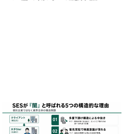
給与体系・還元率が不透明で説明を拒む
求人票の年間休日が110日未満／昇給実績が不明
ホワイトSES企業を見極めるための5つの判断基準
商流が直請け〜二次請けまでに収まっている
エンジニアへの還元率を公開している
案件選択制度や評価制度が明文化されている
口コミサイトに「サービス残業ゼロ」の声がある
面接の逆質問で具体的な案件
SESの闇から抜け出すための4つの選択肢
同じSES会社内で案件異動・条件交渉を試みる
ホワイトなSES企業に転職する
自社開発・受託開発（SIer含む）企業に転職する
ITコンサル・PMOなど上流職にキャリアチェンジする
SESの闇に気付いた今、取るべき3つの行動ステップ
ステップ1｜自分の市場価値を棚卸しする
ステップ2｜違法行為がある場合は外部機関に相談する
ステップ3｜転職活動の前に「軸」を言語化する
まとめ｜SESの闇を構造として理解し、自分の判断軸を持とう