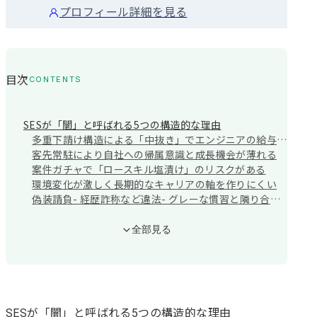
店を立て直し、5年目には全国1位へと導く。その後、仕事を通じて輝け
プロフィール詳細を見る
る人を1人でも増やしたいと考えキャリアアドバイザーに転身し、技術
職ならではの志向やキャリアパスを踏まえた伴走支援を徹底することで
ITエンジニアの転職支援を得意としている。転職を通じて志願者の方々
がより豊かな生活を送れるよう、誠実かつ丁寧なサポートが信条。
目次
CONTENTS
SESが「闇」と呼ばれる5つの構造的な理由
多重下請け構造による「中抜き」でエンジニアの給与が低くなる
客先常駐により自社への帰属意識と成長機会が薄れる
案件ガチャで「ロースキル塩漬け」のリスクがある
環境変化が激しく長期的なキャリアの軸を作りにくい
偽装請負- 経歴詐称など違法- グレーな慣習と隣り合わせ
知っておきたいSES業界の闇に関する事件・データ
全部見る
最高裁で賠償命令確定の「闇SES経歴詐称事件」とは
多重下請けによる単価圧縮の実態
絶対に避けるべきブラックSES企業の5つの兆候
面接で経歴詐称を示唆される
家電量販店やコールセンターへの派遣が常態化している
SESが「闇」と呼ばれる5つの構造的な理由
待機期間中に給与をカットする規定がある