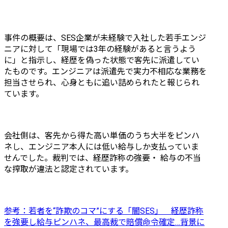
事件の概要は、SES企業が未経験で入社した若手エンジ
ニアに対して「現場では3年の経験があると言うよう
に」と指示し、経歴を偽った状態で客先に派遣してい
たものです。エンジニアは派遣先で実力不相応な業務を
担当させられ、心身ともに追い詰められたと報じられ
ています。
会社側は、客先から得た高い単価のうち大半をピンハ
ネし、エンジニア本人には低い給与しか支払っていま
せんでした。裁判では、経歴詐称の強要・ 給与の不当
な搾取が違法と認定されています。
参考：若者を“詐欺のコマ”にする「闇SES」　経歴詐称
を強要し給与ピンハネ、最高裁で賠償命令確定…背景に