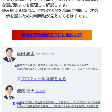
な選択肢までを整理して解説します。

読み終える頃には、自社の状況を冷静に判断し、次の
一歩を選ぶための判断軸が見えてくるはずです。
串田 聡太
(
Kushida Sota
)
明治大学卒業後、富士通株式会社にて、自社製品に加えSAPや
著者
Salesforce導入、DX提案などを経験。その後、パーソルキャリア株式会
社にて、ITエンジニアの転職支援を担当。業界トップクラスの実績を有
する。
プロフィール詳細を見る
飯尾 洸太
(
Iio Kota
)
大学を卒業後、IT企業の営業職として新卒入社。1～2年目で全ての半期
監修者
において優績者表彰を獲得し、2年目には全社MVPを受賞。3年目に管理
職へ昇進し、組織運営や数値管理を担当。就任時は全国最下位だった支