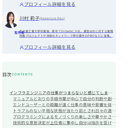
お越し頂く求職者に対し、キャリアに関する相談業務～求人企業のご紹
プロフィール詳細を見る
介～内定・入社までのサポート及び、入社後のアフターフォロー業務全
般に従事。
川村 莉子
(
Kawamura Riko
)
名古屋工業大学卒業後、新卒でDirbatoに入社。通信会社に対する業務
監修者
改善プロジェクトや次世代ネットワーク移行案件のPMOなどに従事。自
身のコンサルタント経験を活かした、IT系コンサルファームへの開発支
援を得意とする。
プロフィール詳細を見る
目次
CONTENTS
インフラエンジニアの仕事がつまらないと感じてしまう主な原因
マニュアルどおりの手順作業が中心で自分の判断や創造性を使う場面が少ない
エンドユーザーとの距離が遠く仕事の意味や影響を体感しにくい
トラブルのない平穏な状態が当たり前とされ日々の達成感を得にくい
プログラミングによるモノづくりの楽しさや華やかさを味わう場面がほとんどない
技術的な意思決定が上位者に集中し自分は指示を受けるだけの役割にとどまる