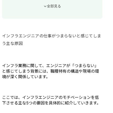
インフラに向いている人や面白さを感じる人の特徴
全部見る
システムの安定稼働を支える「縁の下の力持ち」として誇りを持てる人
複雑なネットワークやサーバーの構造をパズルのように楽しめる人
予期せぬトラブルに対してチェックリストに沿って冷静に対処できる人
つまらないと感じる原因は「職種」と「職場」の2つに切り分けられる
インフラという職種の性質上避けがたいつまらなさ
インフラエンジニアの仕事がつまらないと感じてしま
現在の職場や現場の環境に起因するつまらなさ
う主な原因
つまらないという感情を長期間放置するリスク
定型業務の繰り返しに慣れることで市場価値が停滞する
技術への好奇心が薄れて最新のモダンな技術への適応が遅れる
モチベーションの低下が不注意を招き重大なオペレーションミスにつながる
インフラ業務に関して、エンジニアが「つまらない」
キャリアのために見限るべき職場の特徴
と感じてしまう背景には、職種特有の構造や現場の環
自動化や改善提案をルールで禁止されており工夫の余地が一切ない
境が深く関係しています。
運用保守から設計や構築への昇格ルートが構造的に閉じている
扱う技術がレガシーなオンプレ一辺倒でクラウド移行の計画すらない
つまらないを解消し打開するための4つのアプローチ
定型業務の自動化やスクリプト化で仕事に能動性を取り戻す
ここでは、インフラエンジニアのモチベーションを低
クラウドやIaCやSREへ専門性をシフトして仕事の幅を広げる
下させる主な5つの要因を具体的に紹介していきます。
一次請けや社内インフラやクラウド専業への転職で上流に関わる
インフラ知識を活かして社内SEやクラウドアーキテクトへ転身する