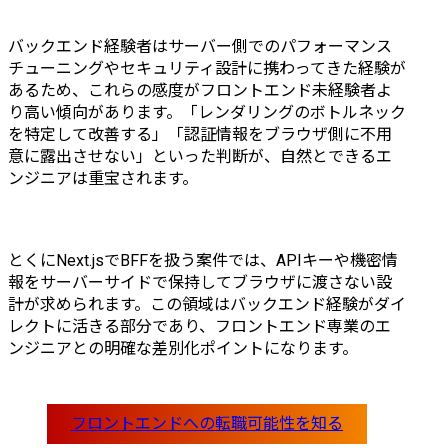
JavaScript、HTML/CSS	

フレームワーク:Next.js、
バックエンド経験者はサーバー側でのパフォーマンス
Nuxt.js、React.js、Vue.js	

チューニングやセキュリティ設計に携わってきた経験が
DB:MySQL、Oracle、
あるため、これらの感度がフロントエンド未経験者よ
PostgreSQL	

り高い傾向があります。「レンダリングのボトルネック
サーバー:AWS、Azure、
を特定して改善する」「認証情報をブラウザ側に不用
GCP、Linux	

意に露出させない」といった判断が、自然とできるエ
その
ンジニアは重宝されます。
他:Docker(Kubernetes)、
GitHub Enterprise、
Atlassian Confluence、
Jira、backlog	

とくにNext.jsでBFFを扱う案件では、APIキーや機密情
開発手法:ウォーターフォ
報をサーバーサイドで保持してブラウザに渡さない設
ール、アジャイル開発	

計が求められます。この領域はバックエンド経験がダイ
※アーキテクチャ選定か
レクトに活きる部分であり、フロントエンド専業のエ
ら弊社で行っているた
ンジニアとの明確な差別化ポイントになります。
め、状況に応じて、様々
な技術を取り入れてクラ
イアント課題に対してア
プローチしています。	

クライアント課題や状況