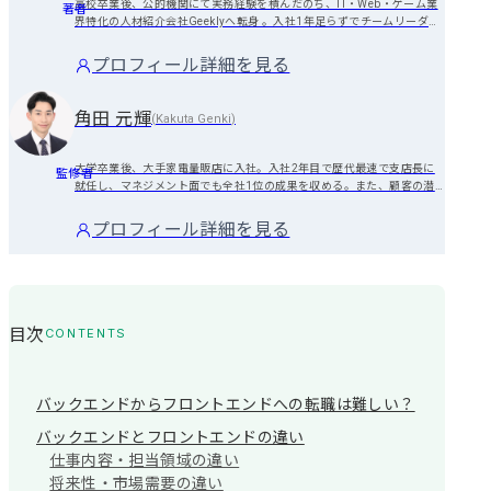
高校卒業後、公的機関にて実務経験を積んだのち、IT・Web・ゲーム業
著者
界特化の人材紹介会社Geeklyへ転身 。入社1年足らずでチームリーダー
へ昇進し、計5度のMVPを受賞するなど、一貫して高い目標を達成し続
けています 。
プロフィール詳細を見る
角田 元輝
(
Kakuta Genki
)
大学卒業後、大手家電量販店に入社。入社2年目で歴代最速で支店長に
監修者
就任し、マネジメント面でも全社1位の成果を収める。また、顧客の潜
在ニーズを捉え、押し売りではなく課題解決の伴走を徹底することで個
人の販売実績でも12カ月連続5000人中1位を獲得。その後、支援を通じ
プロフィール詳細を見る
て「人が持つ可能性を引き出し、未来につなげること」に強いやりがい
を感じ、MyVisionに参画。

現在はキャリアアドバイザーとして候補者様一人ひとりの想いを大切に
しながら、前職で培った課題解決力を活かし、理想のキャリアプランを
実現するための伴走支援を徹底している。
目次
CONTENTS
バックエンドからフロントエンドへの転職は難しい？
バックエンドとフロントエンドの違い
仕事内容・担当領域の違い
将来性・市場需要の違い