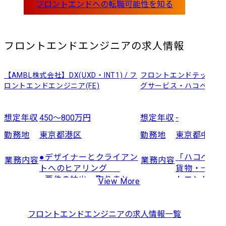
フロントエンドエンジニア
の求人情報
【AMBL株式会社】DX(UXD・INT1) / フ
フロントエンドテックリ
ロントエンドエンジニア(FE)
グサービス・ハコベル運
想定年収
450～800万円
想定年収
-
勤務地
東京都港区
勤務地
東京都中央
●デザイナーとクライアン
「ハコベル運
業務内容
業務内容
トへのヒアリング	

貨物・一般貨
●要件の抽出、取りまと
トエンド領
View More
め、要件定義での技術面
技術方針の
の支援や改善提案	

キテクチャ
●制作・開発	

でをリード
フロントエンドエンジニア
の求人情報一覧
●社内レビュー	

ます。
