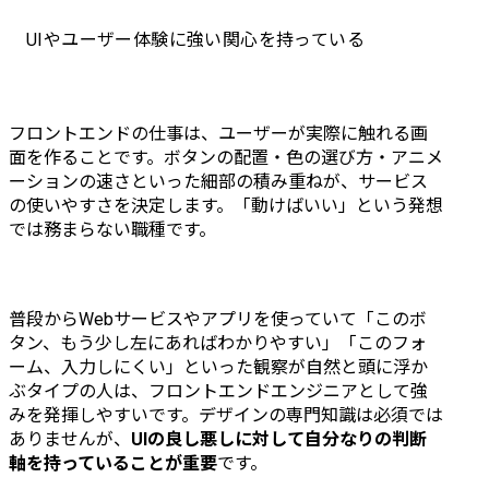
・大手製造業のAIナレッ
完結させる
ジマネジメントシステム
ています。P
UIやユーザー体験に強い関心を持っている
の構築・エンハンス開発	

ナーとの仕
・大手テーマパークのBI
く関わりな
ツール構築	

全体のフロ
・大手保険業のウェブサ
発力を底上
フロントエンドの仕事は、ユーザーが実際に触れる画
イト運用及び改善	

期待していま
面を作ることです。ボタンの配置・色の選び方・アニメ
ーションの速さといった細部の積み重ねが、サービス
※あくまでも一例のた
具体的には・
の使いやすさを決定します。「動けばいい」という発想
め、下記以外にも案件が
・フロント
では務まらない職種です。
多数ございます	

キテクチャ
・眼科予約システム開発
定・方針策定
プロジェクト

・React.js /
普段からWebサービスやアプリを使っていて「このボ
概要:眼科クリニックの診
用いた新規設
タン、もう少し左にあればわかりやすい」「このフォ
察をSNSから予約が行
・Vue.jsから
ーム、入力しにくい」といった観察が自然と頭に浮か
え、予約、ユーザー、ク
リプレイス
ぶタイプの人は、フロントエンドエンジニアとして強
リニックの空き情報を一
実行

みを発揮しやすいです。デザインの専門知識は必須では
元管理するtoC向けWebア
・コードレ
ありませんが、
UIの良し悪しに対して自分なりの判断
プリケーションの開発を
レビューを
軸を持っていることが重要
です。
要件定義からテストまで
の技術力の底