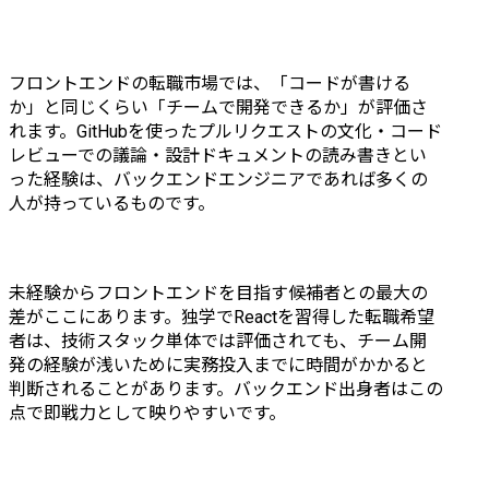
HTML/CSS	

ポイント:金融業界におけ
るセキュリティと品質の
フロントエンドの転職市場では、「コードが書ける
水準を担保しながら開発
か」と同じくらい「チームで開発できるか」が評価さ
を行う。	

れます。GitHubを使ったプルリクエストの文化・コード
レビューでの議論・設計ドキュメントの読み書きとい
・法人向けDX推進の新規
った経験は、バックエンドエンジニアであれば多くの
開発プロジェクト

人が持っているものです。
概要:中小企業様のDX推進
を目的としたグループウ
ェアWebアプリケーショ
ンの新規開発。	

未経験からフロントエンドを目指す候補者との最大の
CI/CDを回したアジャイ
差がここにあります。独学でReactを習得した転職希望
ル・スクラムによるスピ
者は、技術スタック単体では評価されても、チーム開
ード開発を行う。	

発の経験が浅いために実務投入までに時間がかかると
担当:要件定義〜運用保守	

判断されることがあります。バックエンド出身者はこの
人数:8名	

点で即戦力として映りやすいです。
開発言
語:TypeScript(Next.js)、
HTML/CSS	
