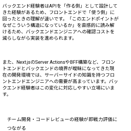
ポイント:外部のクラウド
バックエンド経験者はAPIを「作る側」として設計して
サービスと連携した新た
きた経験があるため、フロントエンドで「使う側」に
なサービスの共同開発を
回ったときの理解が速いです。「このエンドポイントが
行う。	

なぜこういう構造になっているか」を直感的に読み解
けるため、バックエンドエンジニアへの確認コストを
・コンシューマ向け信託
減らしながら実装を進められます。
財産管理の新規開発プロ
ジェクト

概要:信託財産および口座
情報、カード情報をもと
また、Next.jsのServer ActionsやBFF構築など、フロン
に資産を管理し、公正証
トエンドとバックエンドの境界が曖昧になってきた現
書作成のサポートを行う
在の開発環境では、サーバーサイドの知識を持つフロ
Webアプリケーションの
ントエンドエンジニアへの需要が高まっています。バッ
新規開発。	

クエンド経験者はこの変化に対応しやすい立場にいま
インフラ、フロント、バ
す。
ックエンドを一貫したウ
ォーターフォール開発。	

担当:要件定義〜運用保守	

人数:15名	

チーム開発・コードレビューの経験が即戦力評価に
開発言
つながる
語:TypeScript(Next.js)、