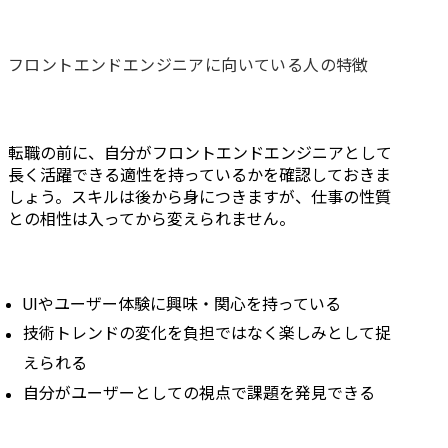
●リリース後の運用フォロ
現在のフロ
ー、改善提案	

Vue.jsで
が、システ
フロントエンドエンジニアに向いている人の特徴
業界・規模を問わず、ク
プロジェク
ライアント直の数千万〜
で、React.js 
数億規模の大手案件を中
への移行を進
心に、プロジェクトの開
既存コード
転職の前に、自分がフロントエンドエンジニアとして
発をお任せします。当社の
と新アーキ
長く活躍できる適性を持っているかを確認しておきま
フロントエンド開発はウ
計・実装を
しょう。スキルは後から身につきますが、仕事の性質
ェブサイトおよびウェブ
するフェー
との相性は入ってから変えられません。
アプリケーションにな
長期の開発
り、動的なフロントエン
両立させる
ド開発ができる方はご活
な意思決定
躍いただきやすい環境で
ポジションで
UIやユーザー体験に興味・関心を持っている
す	

フロントエ
技術トレンドの変化を負担ではなく楽しみとして捉
すが、Ruby o
えられる
案件事例	

成されたバ
・大手製粉メーカーの業
も拾える範
自分がユーザーとしての視点で課題を発見できる
務効率化を図ったスマー
み、機能開
トフォンアプリ構築	

ト〜API層