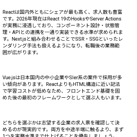
Reactは国内外ともにシェアが最も高く、求人数も豊富
です。2026年現在はReact 19のHooksやServer Actions
が実務に浸透しており、コンポーネント設計・状態管
理・APIとの連携を一通り実装できる水準が求められま
す。Next.jsと組み合わせることでSSR・SSGといったレ
ンダリング手法も扱えるようになり、転職後の業務範
囲が広がります。
Vue.jsは日本国内の中小企業やSIer系の案件で採用が多
い傾向があります。ReactよりもHTML構造に近い記法
で学習コストが低めなため、フロントエンド基礎を固
めた後の最初のフレームワークとして選ぶ人もいます。
どちらを選ぶかは志望する企業の求人票を確認して決
めるのが現実的です。両方を中途半端に触るより、まず
1つを実務水準まで仕上げることを優先しましょう。