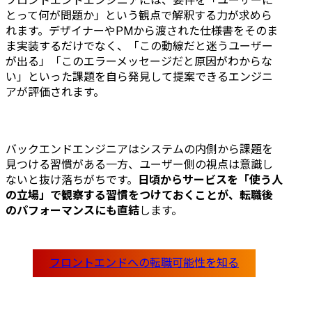
フロントエンドエンジニアには、要件を「ユーザーに
全面的に支援を行ってい
領域を限定
とって何が問題か」という観点で解釈する力が求めら
るプロジェクト。	

ャレンジす
れます。デザイナーやPMから渡された仕様書をそのま
アーキテクトはバックエ
されるカル
ま実装するだけでなく、「この動線だと迷うユーザー
ンドはPHPのLaravel、フ
し、「本人
が出る」「このエラーメッセージだと原因がわからな
ロントエンドはReactを用
性に応じて
い」といった課題を自ら発見して提案できるエンジニ
い、ユーザビリティの高
を広げてい
アが評価されます。
いWebアプリケーション
ベースにあり
を実現。	

ハコベルで
※フロントエンドは一部
クトを展開
PHPのアプリケーション
ロダクトご
バックエンドエンジニアはシステムの内側から課題を
もあり	

言語が異なり
見つける習慣がある一方、ユーザー側の視点は意識し
ご希望やポ
ないと抜け落ちがちです。
日頃からサービスを「使う人
・通信メディア向け基盤
によって、
の立場」で観察する習慣をつけておくことが、転職後
システム保守

ダクト開発
のパフォーマンスにも直結
します。
概要:クライアントが提供
ていくこと
する番組や企画と連動し
てございます
た各種コンテンツサービ
▼キャリア事
スに対して、サイトや会
・入社5年目
員管理、配信・決済シス
ャリアアップ
テムなどの保守を行う	

・20代でエ
クライアント:大手メディ
グマネージ