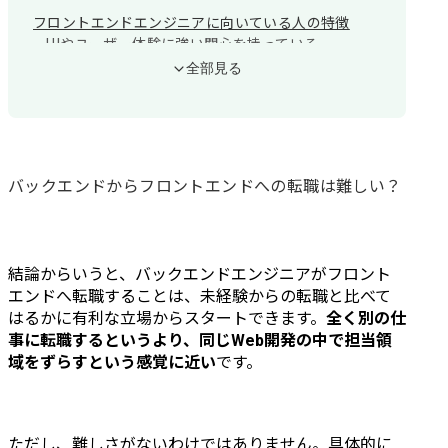
フロントエンドエンジニアに向いている人の特徴
UIやユーザー体験に強い関心を持っている
技術トレンドの変化を楽しめる
全部見る
ユーザー視点で課題を捉えられる
バックエンド経験者がフロントエンド転職で活かせる3つの強み
API設計・サーバーサイドの知識がフロントエンド開発に直結する
チーム開発・コードレビューの経験が即戦力評価につながる
パフォーマンスやセキュリティへの意識が他候補者と差別化できる
バックエンドからフロントエンドへの転職は難しい？
フロントエンドエンジニアに必要なスキルセット
HTML・CSS・JavaScriptのフロントエンド基礎
ReactまたはVue.jsなどのモダンフレームワーク
TypeScriptによる型安全な開発
結論からいうと、バックエンドエンジニアがフロント
パフォーマンス最適化・アクセシビリティの知識
エンドへ転職することは、未経験からの転職と比べて
はるかに有利な立場からスタートできます。
全く別の仕
バックエンドからフロントエンドへの学習プラン
事に転職するというより、同じWeb開発の中で担当領
フェーズ1：フロントエンド基礎を固める（1〜2ヶ月目）
域をずらすという感覚に近い
です。
フェーズ2：モダンフレームワークで実装できるようにする（3〜4ヶ月目）
フェーズ3：ポートフォリオを制作して実践力を証明する（5〜6ヶ月目）
フロントエンド転職に向けたポートフォリオの作り方
バックエンド経験者らしいテーマ選定で強みを打ち出す
ただし、難しさがないわけではありません。具体的に