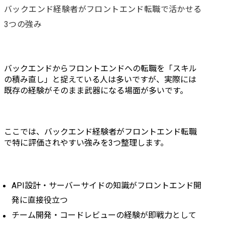
バックエンド経験者がフロントエンド転職で活かせる
ア会社	

アアップ

期間:通年	

・新卒2年目
3つの強み
体制:PM、PL(2名)、エン
サクセスに
ジニア(6名)　※ 現場全体
バー

では20名程	

・エンジニア
ポイント:直近でシステム
キャリアチェ
バックエンドからフロントエンドへの転職を「スキル
全体のリニューアルを行
等

の積み直し」と捉えている人は多いですが、実際には
い、AWSを中心としたモ
年齢を問わ
既存の経験がそのまま武器になる場面が多いです。
ダンなアプリケーション
るフィールド
環境下において、開発・
30代の若手
保守スキルを身につける
躍しています
ここでは、バックエンド経験者がフロントエンド転職
ことができます。	

で特に評価されやすい強みを3つ整理します。
バックエンドはPHPで
Laravel、Symfonyなど複
数のフレームワークを利
用。	

API設計・サーバーサイドの知識がフロントエンド開
クライアントだけでな
く、各種連携システムの
発に直接役立つ
サービス担当者と直接コ
チーム開発・コードレビューの経験が即戦力として
ミュニケーションを取る