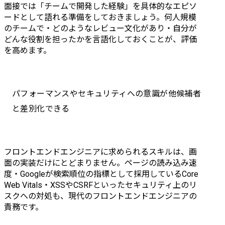
ポイント:AtomicDesignを
面接では「チームで開発した経験」を具体的なエピソ
採用したデザインシステ
ードとして語れる準備をしておきましょう。何人規模
ムによる効率化されたフ
のチームで・どのようなレビュー文化があり・自分が
ロント開発。	

どんな役割を担ったかを言語化しておくことが、評価
プロダクトマネージャー
を高めます。
やデザイナーと密にコミ
ュニケーションを取りな
がら一緒に課題解決に取
パフォーマンスやセキュリティへの意識が他候補者
り組むことができる。	

と差別化できる
※他にも、某金融系ウェ
ブサイトの運用やLP制作
なども行っており、誰も
が知る大手企業案件も多
フロントエンドエンジニアに求められるスキルは、画
数携わっておりますの
面の実装だけにとどまりません。ページの読み込み速
で、気になる方は面接内
度・Googleが検索順位の指標として採用しているCore 
でご質問ください	

Web Vitals・XSSやCSRFといったセキュリティ上のリ
スクへの対処も、現代のフロントエンドエンジニアの
開発環境	

責務です。
言語:TypeScript、