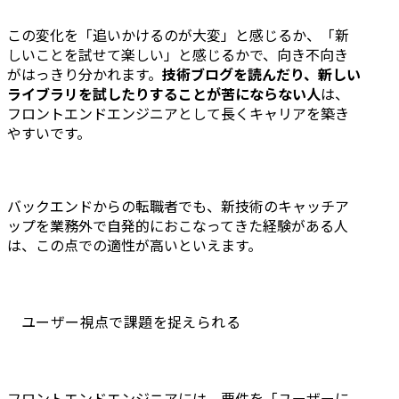
概要:保険加入受付などの
AWS(EC2, S3,
アナログな業務のWEB化
Aurora, etc), 
この変化を「追いかけるのが大変」と感じるか、「新
や、レガシーな法人向け
GCP(Firebase
しいことを試せて楽しい」と感じるかで、向き不向き
保険受付システムのリニ
CloudFunction
がはっきり分かれます。
技術ブログを読んだり、新しい
ューアルなど、業界特有
・フロントエン
ライブラリを試したりすることが苦にならない人
は、
のアナログ業務を数多く
TypeScript, Vu
フロントエンドエンジニアとして長くキャリアを築き
デジタルシフトしてい
React.js

やすいです。
る。	

・テスト環境: R
クライアント:大手保険会
Jest, Playwri
社	

・バージョン管
バックエンドからの転職者でも、新技術のキャッチア
期間:各6ヶ月程度	

Git/GitHub

ップを業務外で自発的におこなってきた経験がある人
規模:4〜7,000万円	

・CI/CD: Jenk
は、この点での適性が高いといえます。
体制:プロデューサー、
CodeBuild, Ci
PM、開発チーム(5名)、フ
・開発・運用支援:
ロントチーム(3名)、イン
Datadog, Git
フラチーム(3名)	

・コミュニケ
ユーザー視点で課題を捉えられる
ポイント:クライアント側
Slack, Notion
にシステム開発の知見が
Meet

ない中、業務整理から実
際の開発・運用保守まで
●キャリアパス