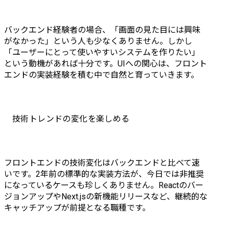
を一貫して対応。	

・パフォー
クライアント:医療機関向
テスト戦略
けサービス提供会社	

(Jest, Playw
バックエンド経験者の場合、「画面の見た目には興味
担当:要件定義〜テスト	

・PdM・デ
がなかった」という人も少なくありません。しかし
開発言
携したUI/U
「ユーザーにとって使いやすいシステムを作りたい」
語:React.js(TypeScript)、
フィードバッ
という動機があれば十分です。UIへの関心は、フロント
PHP(Laravel)	

・API設計
エンドの実装経験を積む中で自然と育っていきます。
規模:4～5,000万円	

の実装など
ポイント:様々なクリニッ
ンドに閉じ
クにて利用可能な汎用性
挑戦

と、ユーザーフレンドリ
技術トレンドの変化を楽しめる
ーなUI/UXを実現したシス
【業務内容】
テム。予約やシフトの管
雇入れ直後:
理を視覚的に行えるなど
部

ユーザビリティの髙い
変更の範囲:
フロントエンドの技術変化はバックエンドと比べて速
Webアプリケーションを
業務

いです。2年前の標準的な実装方法が、今日では非推奨
提供。	

になっているケースも珍しくありません。Reactのバー
●開発環境

ジョンアップやNext.jsの新機能リリースなど、継続的な
・保険のWEB加入受付に
・バックエンド:
キャッチアップが前提となる職種です。
特化したアプリケーショ
Ruby on Rails
ン開発

・インフラス