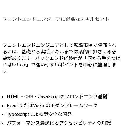
にもよりますが、「○○を
使ってみたい」などのメ
ンバーの希望に応じて、
フロントエンドエンジニアに必要なスキルセット
技術選定を行うこともで
きます。	

キャリアパス	

フロントエンドエンジニアとして転職市場で評価され
・テックリード	

るには、基礎から実践スキルまで体系的に押さえる必
・プロジェクトマネージ
要があります。バックエンド経験者が「何から手をつけ
ャー	

ればいいか」で迷いやすいポイントを中心に整理しま
・事業部での組織長やマ
す。
ネジメント職	
HTML・CSS・JavaScriptのフロントエンド基礎
ReactまたはVue.jsのモダンフレームワーク
TypeScriptによる型安全な開発
パフォーマンス最適化とアクセシビリティの知識