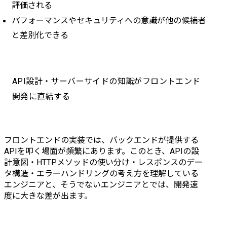
評価される
機会も多い現場です。	

パフォーマンスやセキュリティへの意識が他の候補者
・法人・個人事業主向け
と差別化できる
ポータルサイトの新規開
発プロジェクト

概要:金融機関に提供する
ポータルサイトの新規開
API設計・サーバーサイドの知識がフロントエンド
発	

外部のクラウドサービス
開発に直結する
と連携し金融機関と企業
のつながり強化、取引の
デジタル化を促進する機
フロントエンドの実装では、バックエンドが提供する
能を搭載した新規サービ
APIを叩く場面が頻繁にあります。このとき、APIの設
スの開発。	

計意図・HTTPメソッドの使い分け・レスポンスのデー
担当:要件定義～運用保守	

タ構造・エラーハンドリングの考え方を理解している
人数:7名	

エンジニアと、そうでないエンジニアとでは、開発速
開発言
度に大きな差が出ます。
語:TypeScript(Nuxt.js, 
Vue.js)、Kotlin、
Springboot、Node.js	
