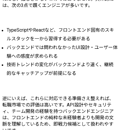
API連携や認証機能を実装してアピールポイントを作る
は、次の3点で躓くエンジニアが多いです。
Vercelなどでデプロイしてすぐ見せられる状態にする
職務経歴書・面接でアピールするコツ
バックエンド経験をフロントエンドの文脈に翻訳する
フロントエンドへ転向する動機を明確に言語化する
TypeScriptやReactなど、フロントエンド固有のスキ
学習過程のアウトプットも積極的に提示する
ルスタックを一から習得する必要がある
フロントエンドエンジニアへの転職ならテックゴー
バックエンドでは問われなかったUI設計・ユーザー体
まとめ
験への感度が求められる
技術トレンドの変化がバックエンドより速く、継続
的なキャッチアップが前提になる
逆にいえば、これらに対応できる準備さえ整えれば、
転職市場での評価は高いです。API設計やセキュリテ
ィ、チーム開発の経験を持つバックエンドエンジニア
は、フロントエンドの純粋な未経験者よりも開発の文
脈を理解しているため、即戦力候補として扱われやす