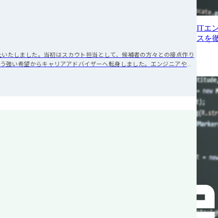
ITエ
スを
に入社いたしました。当初はスカウト担当として、候補者の方々との接点作り
う強い希望からキャリアアドバイザーへ転身しました。エンジニアやク
るなど、現場の最前線で累計171名の方々の入社を支援してまいりまし
統括しながら、自社採用の面接官や次世代マネージャーの育成にも携わり、
支援への強い志を持ち、MyVisionに入社いたしました。