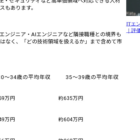
RE・セキュリティなど高単価領域へ対応できる人材
ースもあります。
IT
｜評
エンジニア・AIエンジニアなど隣接職種との境界も
ではなく、「どの技術領域を扱えるか」まで含めて市
30〜34歳の平均年収
35〜39歳の平均年収
59万円
約635万円
49万円
約604万円