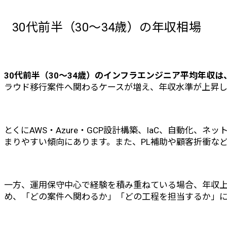
まとめ
よくある質問
30代前半（30〜34歳）の年収相場
30代から年収1,000万円を目指すのは現実的ですか？
30代未経験からインフラエンジニアに転職できますか？
年収アップに最も効果的な資格は何ですか？
現職昇給と転職、どちらが年収アップしやすいですか？
30代前半（30〜34歳）のインフラエンジニア平均年収は、
ラウド移行案件へ関わるケースが増え、年収水準が上昇し
とくにAWS・Azure・GCP設計構築、IaC、自動化、
まりやすい傾向にあります。また、PL補助や顧客折衝な
一方、運用保守中心で経験を積み重ねている場合、年収
め、「どの案件へ関わるか」「どの工程を担当するか」に