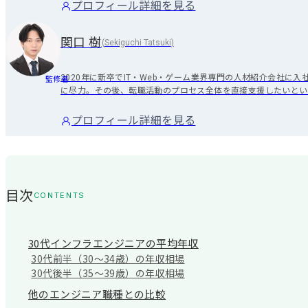
プロフィール詳細を見る
関口 樹
(
Sekiguchi Tatsuki
)
2020年に新卒でIT・Web・ゲーム業界専門の人材紹介会社
監修者
に尽力。その後、転職活動のプロセス全体を直接支援したいとい
リエイティブ職を専門とし、月間MVPやQMVPを複数回受賞す
た。2022年からはマネジメント職に就き、最大30名の組織を
プロフィール詳細を見る
組織全体の支援質向上に努めてきました。現在は、個人のキャリア
目次
CONTENTS
30代インフラエンジニアの平均年収
30代前半（30〜34歳）の年収相場
30代後半（35〜39歳）の年収相場
他のエンジニア職種との比較