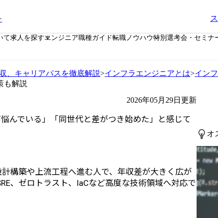
ー
ス
いて
求人を探す
エンジニア職種ガイド
転職ノウハウ
特別選考会・セミナ
年収、キャリアパスを徹底解説
>
インフラエンジニアとは
>
インフ
策も解説
2026年05月29日更新
び悩んでいる」「同世代と差がつき始めた」と感じて
オ
設計構築や上流工程へ進む人で、年収差が大きく広が
、SRE、ゼロトラスト、IaCなど高度な技術領域へ対応で