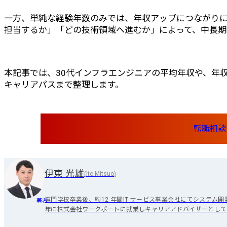
一方、単純な経験年数のみでは、年収アップにつながり
担当するか」「どの技術領域へ進むか」によって、中長期
本記事では、30代インフラエンジニアの平均年収や、年
キャリアパスまで整理します。
転職相談
伊東 光雄
(
Ito Mitsuo
)
専門学校卒業後、約12 年間IT サービス事業会社にてシステム
著者
年に株式会社ワークポートに就業しキャリアアドバイザーとして
企業のご紹介～内定・入社までのサポート及び、入社後のアフタ